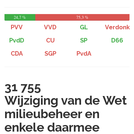
24,7 %
75,3 %
PVV
VVD
GL
Verdonk
PvdD
CU
SP
D66
CDA
SGP
PvdA
31 755
Wijziging van de Wet
milieubeheer en
enkele daarmee