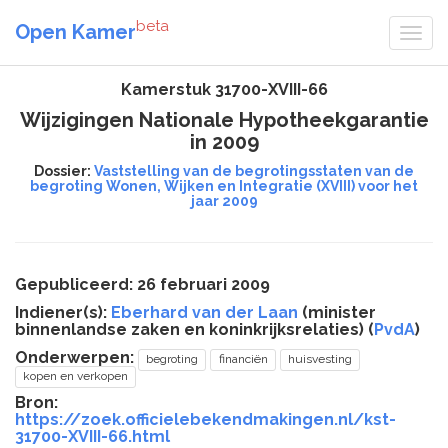
beta
Open Kamer
Kamerstuk 31700-XVIII-66
Wijzigingen Nationale Hypotheekgarantie
in 2009
Dossier:
Vaststelling van de begrotingsstaten van de
begroting Wonen, Wijken en Integratie (XVIII) voor het
jaar 2009
Gepubliceerd: 26 februari 2009
Indiener(s):
Eberhard van der Laan
(minister
binnenlandse zaken en koninkrijksrelaties) (
PvdA
)
Onderwerpen:
begroting
financiën
huisvesting
kopen en verkopen
Bron:
https://zoek.officielebekendmakingen.nl/kst-
31700-XVIII-66.html