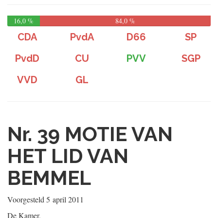
16,0 %
84,0 %
CDA
PvdA
D66
SP
PvdD
CU
PVV
SGP
VVD
GL
Nr. 39
MOTIE VAN
HET LID VAN
BEMMEL
Voorgesteld
5 april 2011
De Kamer,