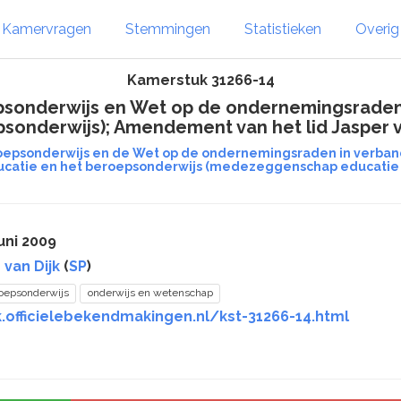
Kamervragen
Stemmingen
Statistieken
Overi
Kamerstuk 31266-14
epsonderwijs en Wet op de ondernemingsrad
sonderwijs); Amendement van het lid Jasper v
roepsonderwijs en de Wet op de ondernemingsraden in verb
ucatie en het beroepsonderwijs (medezeggenschap educatie 
uni 2009
 van Dijk
(
SP
)
oepsonderwijs
onderwijs en wetenschap
.officielebekendmakingen.nl/kst-31266-14.html