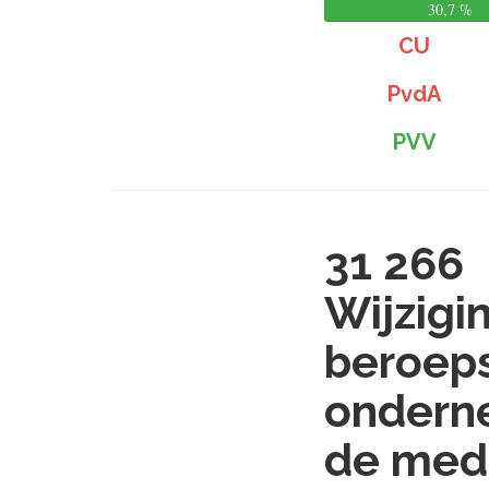
30,7 %
CU
PvdA
PVV
31 266
Wijzigi
beroeps
ondern
de med