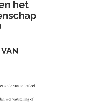
en het
enschap
)
 VAN
het einde van onderdeel
an wel vaststelling of