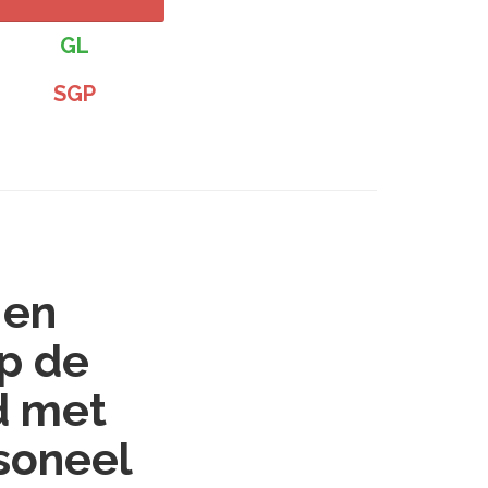
GL
SGP
 en
p de
d met
soneel