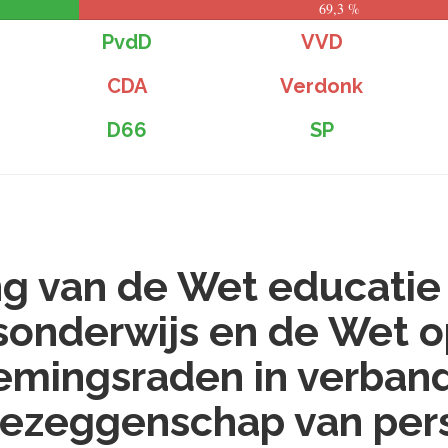
69,3 %
PvdD
VVD
CDA
Verdonk
D66
SP
ng van de Wet educatie
onderwijs en de Wet o
emingsraden in verban
ezeggenschap van per