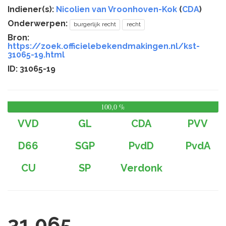
Indiener(s):
Nicolien van Vroonhoven-Kok
(
CDA
)
Onderwerpen:
burgerlijk recht
recht
Bron:
https://zoek.officielebekendmakingen.nl/kst-
31065-19.html
ID: 31065-19
100,0 %
0,
%
VVD
GL
CDA
PVV
D66
SGP
PvdD
PvdA
CU
SP
Verdonk
31 065