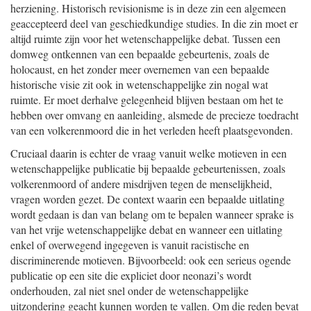
herziening. Historisch revisionisme is in deze zin een algemeen
geaccepteerd deel van geschiedkundige studies. In die zin moet er
altijd ruimte zijn voor het wetenschappelijke debat. Tussen een
domweg ontkennen van een bepaalde gebeurtenis, zoals de
holocaust, en het zonder meer overnemen van een bepaalde
historische visie zit ook in wetenschappelijke zin nogal wat
ruimte. Er moet derhalve gelegenheid blijven bestaan om het te
hebben over omvang en aanleiding, alsmede de precieze toedracht
van een volkerenmoord die in het verleden heeft plaatsgevonden.
Cruciaal daarin is echter de vraag vanuit welke motieven in een
wetenschappelijke publicatie bij bepaalde gebeurtenissen, zoals
volkerenmoord of andere misdrijven tegen de menselijkheid,
vragen worden gezet. De context waarin een bepaalde uitlating
wordt gedaan is dan van belang om te bepalen wanneer sprake is
van het vrije wetenschappelijke debat en wanneer een uitlating
enkel of overwegend ingegeven is vanuit racistische en
discriminerende motieven. Bijvoorbeeld: ook een serieus ogende
publicatie op een site die expliciet door neonazi’s wordt
onderhouden, zal niet snel onder de wetenschappelijke
uitzondering geacht kunnen worden te vallen. Om die reden bevat