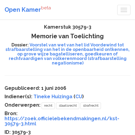
beta
Open Kamer
Kamerstuk 30579-3
Memorie van Toelichting
Dossier:
Voorstel van wet van het lid Voordewind tot
strafbaarstelling van het in de openbaarheid ontkennen,
op grove wijze bagatelliseren, goedkeuren of
rechtvaardigen van volkerenmoord (strafbaarstelling
negationisme)
Gepubliceerd: 1 juni 2006
Indiener(s):
Tineke Huizinga
(
CU
)
Onderwerpen:
recht
staatsrecht
strafrecht
Bron:
https://zoek.officielebekendmakingen.nl/kst-
30579-3.html
ID: 30579-3