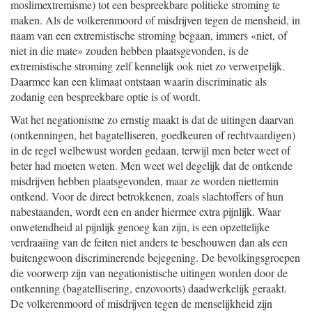
moslimextremisme) tot een bespreekbare politieke stroming te
maken. Als de volkerenmoord of misdrijven tegen de mensheid, in
naam van een extremistische stroming begaan, immers «niet, of
niet in die mate» zouden hebben plaatsgevonden, is de
extremistische stroming zelf kennelijk ook niet zo verwerpelijk.
Daarmee kan een klimaat ontstaan waarin discriminatie als
zodanig een bespreekbare optie is of wordt.
Wat het negationisme zo ernstig maakt is dat de uitingen daarvan
(ontkenningen, het bagatelliseren, goedkeuren of rechtvaardigen)
in de regel welbewust worden gedaan, terwijl men beter weet of
beter had moeten weten. Men weet wel degelijk dat de ontkende
misdrijven hebben plaatsgevonden, maar ze worden niettemin
ontkend. Voor de direct betrokkenen, zoals slachtoffers of hun
nabestaanden, wordt een en ander hiermee extra pijnlijk. Waar
onwetendheid al pijnlijk genoeg kan zijn, is een opzettelijke
verdraaiing van de feiten niet anders te beschouwen dan als een
buitengewoon discriminerende bejegening. De bevolkingsgroepen
die voorwerp zijn van negationistische uitingen worden door de
ontkenning (bagatellisering, enzovoorts) daadwerkelijk geraakt.
De volkerenmoord of misdrijven tegen de menselijkheid zijn