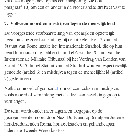
vat deze mogelijkheid op als een aansporing (zie ook
paragraaf 10) om een en ander in de Nederlandse strafwet vast te
leggen.
7. Volkerenmoord en misdrijven tegen de menselijkheid
De voorgestelde strafbaarstelling van openlijk en opzettelijk
negationisme zoekt aansluiting bij de artikelen 6 en 7 van het
Statuut van Rome inzake het Internationale Strafhof, die op hun
beurt hun oorsprong hebben in artikel 6 van het Statuut van het
Internationale Militaire Tribunaal bij het Verdrag van Londen van
8 april 1945. In het Statuut van het Strafhof worden respectievelijk
genocide (artikel 6) en misdrijven tegen de menselijkheid (artikel
7) gedefinieerd.
Volkerenmoord of genocide
1
omvat een reeks van misdrijven,
zoals moord of verminking met als doel een bevolkingsgroep te
vernietigen.
De term wordt onder meer algemeen toegepast op de
georganiseerde moord door Nazi Duitsland op 6 miljoen Joden en
honderdduizenden Roma, homoseksuelen en gehandicapten
tijdens de Tweede Wereldoorlog