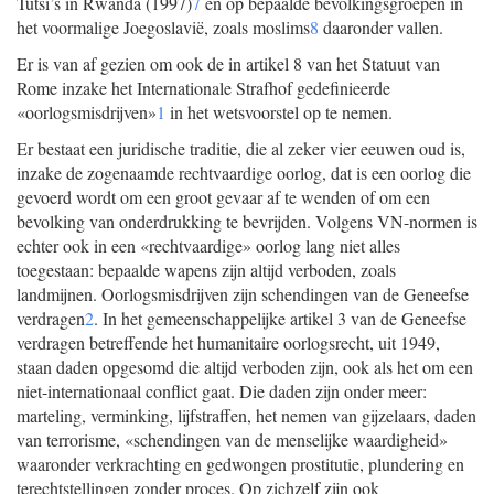
Tutsi’s in Rwanda (1997)
7
en op bepaalde bevolkingsgroepen in
het voormalige Joegoslavië, zoals moslims
8
daaronder vallen.
Er is van af gezien om ook de in artikel 8 van het Statuut van
Rome inzake het Internationale Strafhof gedefinieerde
«oorlogsmisdrijven»
1
in het wetsvoorstel op te nemen.
Er bestaat een juridische traditie, die al zeker vier eeuwen oud is,
inzake de zogenaamde rechtvaardige oorlog, dat is een oorlog die
gevoerd wordt om een groot gevaar af te wenden of om een
bevolking van onderdrukking te bevrijden. Volgens VN-normen is
echter ook in een «rechtvaardige» oorlog lang niet alles
toegestaan: bepaalde wapens zijn altijd verboden, zoals
landmijnen. Oorlogsmisdrijven zijn schendingen van de Geneefse
verdragen
2
. In het gemeenschappelijke artikel 3 van de Geneefse
verdragen betreffende het humanitaire oorlogsrecht, uit 1949,
staan daden opgesomd die altijd verboden zijn, ook als het om een
niet-internationaal conflict gaat. Die daden zijn onder meer:
marteling, verminking, lijfstraffen, het nemen van gijzelaars, daden
van terrorisme, «schendingen van de menselijke waardigheid»
waaronder verkrachting en gedwongen prostitutie, plundering en
terechtstellingen zonder proces. Op zichzelf zijn ook