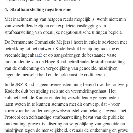
4. Strafbaarstelling negationisme
Met inachtneming van hetgeen reeds mogelijk is, wordt niettemin
van verschillende zijden een expliciete vastlegging van
strafbaarstelling van openlijke negationistische uitingen bepleit.
De Permanente Commissie Meijers
1
heeft in enkele adviezen met
betrekking tot het ontwerp-Kaderbesluit bestrijding racisme en
vreemdelingenhaat
2
er op aangedrongen de bestaande vaste
jurisprudentie van de Hoge Raad betreffende de strafbaarstelling
van de ontkenning en vergoelijking van genocide, misdrijven
tegen de menselijkheid en de holocaust, te codificeren.
In de JBZ Raad is geen overeenstemming bereikt over het ontwerp
Kaderbesluit bestrijding racisme en vreemdelingenhaat. Het
kabinet heeft de Kamer echter bij verschillende gelegenheden
laten weten in te kunnen stemmen met dit ontwerp, dat – voor
zover voor het onderhavige wetsvoorstel van belang – evenals het
Protocol een zelfstandige strafbaarstelling bevat van de publieke
ontkenning, grove trivialisering en vergoelijking van genocide en
misdrijven tegen de menselijkheid, evenals de ontkenning en grove