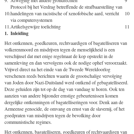
9.
Afweging met andere grondrechten
9
Protocol bij het Verdrag betreffende de strafbaarstelling van
10.
handelingen van racistische of xenofobische aard, verricht
10
via computersystemen
11.
Artikelsgewijze toelichting
11
1. Inleiding
Het ontkennen, goedkeuren, rechtvaardigen of bagatelliseren van
volkerenmoord en misdrijven tegen de menselijkheid is een
verschijnsel dat met enige regelmaat de kop opsteekt in de
samenleving en dan vervolgens ook de nodige ophef veroorzaakt.
Vrijwel direct na het einde van de Tweede Wereldoorlog
verschenen reeds berichten waarin de grootschalige vervolging
van Joden door Nazi-Duitsland werd ontkend of gebagatelliseerd.
Deze geluiden zijn tot op de dag van vandaag te horen. Ook ten
aanzien van andere bijzonder ernstige gebeurtenissen komen
dergelijke ontkenningen of bagatelliseringen voor. Denk aan de
Armeense genocide, de omvang en ernst van de slavernij, of het
goedpraten van misdrijven tegen de bevolking door
communistische regimes.
Het ontkennen, bagatelliseren, goedkeuren of rechtvaardigen van