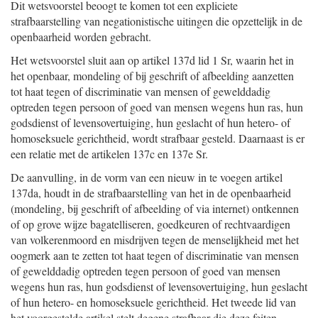
Dit wetsvoorstel beoogt te komen tot een expliciete
strafbaarstelling van negationistische uitingen die opzettelijk in de
openbaarheid worden gebracht.
Het wetsvoorstel sluit aan op artikel 137d lid 1 Sr, waarin het in
het openbaar, mondeling of bij geschrift of afbeelding aanzetten
tot haat tegen of discriminatie van mensen of gewelddadig
optreden tegen persoon of goed van mensen wegens hun ras, hun
godsdienst of levensovertuiging, hun geslacht of hun hetero- of
homoseksuele gerichtheid, wordt strafbaar gesteld. Daarnaast is er
een relatie met de artikelen 137c en 137e Sr.
De aanvulling, in de vorm van een nieuw in te voegen artikel
137da, houdt in de strafbaarstelling van het in de openbaarheid
(mondeling, bij geschrift of afbeelding of via internet) ontkennen
of op grove wijze bagatelliseren, goedkeuren of rechtvaardigen
van volkerenmoord en misdrijven tegen de menselijkheid met het
oogmerk aan te zetten tot haat tegen of discriminatie van mensen
of gewelddadig optreden tegen persoon of goed van mensen
wegens hun ras, hun godsdienst of levensovertuiging, hun geslacht
of hun hetero- en homoseksuele gerichtheid. Het tweede lid van
het voorgestelde artikel stelt degene strafbaar die deze feiten