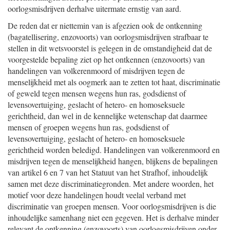
oorlogsmisdrijven derhalve uitermate ernstig van aard.
De reden dat er niettemin van is afgezien ook de ontkenning
(bagatellisering, enzovoorts) van oorlogsmisdrijven strafbaar te
stellen in dit wetsvoorstel is gelegen in de omstandigheid dat de
voorgestelde bepaling ziet op het ontkennen (enzovoorts) van
handelingen van volkerenmoord of misdrijven tegen de
menselijkheid met als oogmerk aan te zetten tot haat, discriminatie
of geweld tegen mensen wegens hun ras, godsdienst of
levensovertuiging, geslacht of hetero- en homoseksuele
gerichtheid, dan wel in de kennelijke wetenschap dat daarmee
mensen of groepen wegens hun ras, godsdienst of
levensovertuiging, geslacht of hetero- en homoseksuele
gerichtheid worden beledigd. Handelingen van volkerenmoord en
misdrijven tegen de menselijkheid hangen, blijkens de bepalingen
van artikel 6 en 7 van het Statuut van het Strafhof, inhoudelijk
samen met deze discriminatiegronden. Met andere woorden, het
motief voor deze handelingen houdt veelal verband met
discriminatie van groepen mensen. Voor oorlogsmisdrijven is die
inhoudelijke samenhang niet een gegeven. Het is derhalve minder
relevant de ontkenning (enzovoorts) van oorlogsmisdrijven onder