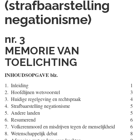
(strafbaarstelling
negationisme)
nr. 3
MEMORIE VAN
TOELICHTING
INHOUDSOPGAVE blz.
1.
Inleiding
1
2.
Hoofdlijnen wetsvoorstel
3
3.
Huidige regelgeving en rechtspraak
4
4.
Strafbaarstelling negationisme
5
5.
Andere landen
5
6.
Resumerend
6
7.
Volkerenmoord en misdrijven tegen de menselijkheid
6
8.
Wetenschappelijk debat
8