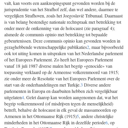
valt, kan voorts een aanknopingspunt gevonden worden bij de
jurisprudentie van het Strafhof zelf, dan wel andere, daarmee te
vergelijken Strafhoven, zoals het Joegoslavië Tribunaal. Daarnaast
is van belang bestendige nationale rechtspraak met betrekking tot
onder meer de ontkenning van de holocaust (zie paragraaf 4);
alsmede de communis opinio met betrekking tot bepaalde
gebeurtenissen. Deze communis opinio kan gevonden worden in
gezaghebbende wetenschappelijke publikaties
2
, maar bijvoorbeeld
ook tot uiting komen in uitspraken van het Nederlandse parlement
of het Europees Parlement. Zo heeft het Europees Parlement
vanaf 18 juli 1987 diverse malen het begrip «genocide» van
toepassing verklaard op de Armeense volkerenmoord van 1915;
zie onder meer de Resolutie van het Europees Parlement over de
start van de onderhandelingen met Turkije.
3
Diverse andere
parlementen in Europa en daarbuiten hebben zich vergelijkbaar
uitgelaten
4
. Gelet daarop kan worden aangenomen dat, wat het
begrip volkerenmoord (of misdrijven tegen de menselijkheid)
betreft, behalve de holocaust in elk geval de massamoorden op
Armenen in het Ottomaanse Rijk (1915)
5
, andere christelijke
minderheden in het Ottomaanse Rijk in dezelfde periode
6
, op