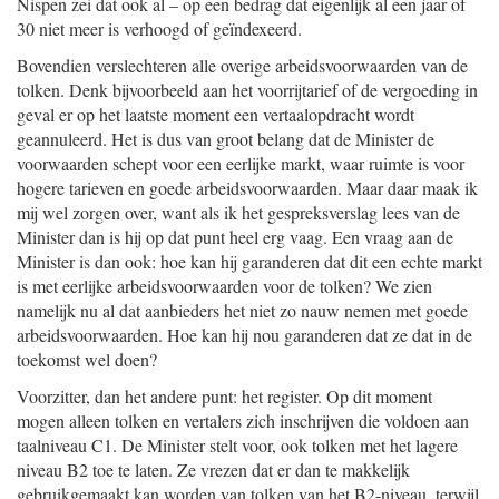
Nispen zei dat ook al – op een bedrag dat eigenlijk al een jaar of
30 niet meer is verhoogd of geïndexeerd.
Bovendien verslechteren alle overige arbeidsvoorwaarden van de
tolken. Denk bijvoorbeeld aan het voorrijtarief of de vergoeding in
geval er op het laatste moment een vertaalopdracht wordt
geannuleerd. Het is dus van groot belang dat de Minister de
voorwaarden schept voor een eerlijke markt, waar ruimte is voor
hogere tarieven en goede arbeidsvoorwaarden. Maar daar maak ik
mij wel zorgen over, want als ik het gespreksverslag lees van de
Minister dan is hij op dat punt heel erg vaag. Een vraag aan de
Minister is dan ook: hoe kan hij garanderen dat dit een echte markt
is met eerlijke arbeidsvoorwaarden voor de tolken? We zien
namelijk nu al dat aanbieders het niet zo nauw nemen met goede
arbeidsvoorwaarden. Hoe kan hij nou garanderen dat ze dat in de
toekomst wel doen?
Voorzitter, dan het andere punt: het register. Op dit moment
mogen alleen tolken en vertalers zich inschrijven die voldoen aan
taalniveau C1. De Minister stelt voor, ook tolken met het lagere
niveau B2 toe te laten. Ze vrezen dat er dan te makkelijk
gebruikgemaakt kan worden van tolken van het B2-niveau, terwijl