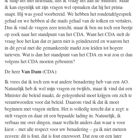
ik snap het niet helemaal, dus ik vraag het aan de Minister. Maar
ik kan eigenlijk uit zijn vragen wel opmaken dat hij het prima
snapt. Hij was goed voorbereid. We hebben het rondetafelgesprek
gehad en we hebben al die mails gehad van de tolken en vertalers.
Dus ik vind de vragen zeer terecht, maar ik ben nu toch een beetje
op zoek naar het standpunt van het CDA. Want het CDA stelt de
vraag hoe het kan dat er jaren niet is geïndexeerd en waarom het
in dit geval met die gemankeerde markt zou leiden tot hogere
tarieven. Wat is dan het standpunt van het CDA en wat zou er dan
volgens het CDA moeten gebeuren?
Van Dam
De heer
(CDA):
Ik vrees dat ik toch een wat andere benadering heb van een AO.
Natuurlijk heb ik wel mijn vragen en twijfels, maar ik vind dat een
Minister die beleid maakt, de gelegenheid moet krijgen om zich te
verantwoorden voor dat beleid. Daarom vind ik dat ik moet
beginnen met vragen stellen. Het is volledig terecht dat u zegt: u
stelt vragen en daar zit een bepaalde lading in. Natuurlijk, ik
verbaas me over dingen, maar wellicht anders dan waar u voor
kiest – met alle respect voor uw benadering – ga ik niet meteen
zeggen: dit is fout, dat is fout enzovoort. Dat zou op een later