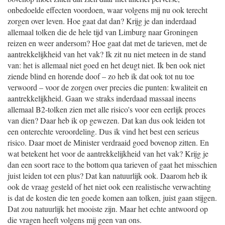
onbedoelde effecten voordoen, waar volgens mij nu ook terecht
zorgen over leven. Hoe gaat dat dan? Krijg je dan inderdaad
allemaal tolken die de hele tijd van Limburg naar Groningen
reizen en weer andersom? Hoe gaat dat met de tarieven, met de
aantrekkelijkheid van het vak? Ik zit nu niet meteen in de stand
van: het is allemaal niet goed en het deugt niet. Ik ben ook niet
ziende blind en horende doof – zo heb ik dat ook tot nu toe
verwoord – voor de zorgen over precies die punten: kwaliteit en
aantrekkelijkheid. Gaan we straks inderdaad massaal ineens
allemaal B2-tolken zien met alle risico's voor een eerlijk proces
van dien? Daar heb ik op gewezen. Dat kan dus ook leiden tot
een onterechte veroordeling. Dus ik vind het best een serieus
risico. Daar moet de Minister verdraaid goed bovenop zitten. En
wat betekent het voor de aantrekkelijkheid van het vak? Krijg je
dan een soort race to the bottom qua tarieven of gaat het misschien
juist leiden tot een plus? Dat kan natuurlijk ook. Daarom heb ik
ook de vraag gesteld of het niet ook een realistische verwachting
is dat de kosten die ten goede komen aan tolken, juist gaan stijgen.
Dat zou natuurlijk het mooiste zijn. Maar het echte antwoord op
die vragen heeft volgens mij geen van ons.