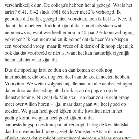
verschrikkelijk dun. De collega's hebben het al gezegd. Wat is het
tarief? € 41, € 42 sinds 1981 één keer met 2% verhoogd. Ik
geloofde dat eerlijk gezegd niet, voorzitter, toen ik het las. Nee, ik
dacht: dat moet een drukfout zijn of daar moet iets staan wat
nepnieuws is, want wie heeft er nou in 40 jaar 2% loonsverhoging
gekregen? Ik ken niemand en ik geloof dat de heer Van Nispen
een voorbeeld vroeg, maar ik vrees of ik denk of ik hoop eigenlijk
ook dat dat voorbeeld er niet is, want het kan natuurlijk eigenlijk
helemaal niet waar zijn, dit.
Dus die spoeling is al zo dun en dan komen er ook nog
intermediairs, die ook nog een deel van de koek moeten hebben.
Voorzitter. We weten volgens mij allemaal uit alle aanbestedingen
dat er door aanbesteding altijd druk is op de prijs en op de
dienstverlening. Nu zegt de Minister – en daar zou ik echt graag
meer over willen horen – «ja, maar daar gaan wij heel goed op
toezien. We gaan heel goed kijken of die kwaliteit niet in het
geding komt, we gaan heel goed kijken of dat
aanbestedingsproces transparant verloopt. Ik leg de kwaliteitslat
daarbij onveranderd hoog», zegt de Minister. «Als je daarvan
afwijkt, moet dat verplicht gemotiveerd worden.» Maar voorzitter,