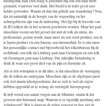
kledingstuk naar Den Haag is gekomen mij ook een mail heeft
gestuurd, waarvoor veel dank. Het beeld is in ieder geval zeer
helder geworden. Waarin zit dan dat gebrek aan waardering? Nou,
dat zit natuurlijk in de hoogte van de vergoeding en het
achtergebleven zijn van de indexering. Het ligt bij de kwestie van
de B2-tolken die in het systeem geschoven worden. Maar het gaat
misschien vooral om het gevoel dat niet de tolk als mens, als
professional, gezien wordt, maar meer als een soort product, een in
te huren product via een bureau, een intermediair. Er is niet meer
het persoonlijke contact met bijvoorbeeld het tolkenbureau bij de
rechtbank: een tolk uit Limburg gaat naar Groningen en een tolk
uit Groningen gaat naar Limburg. Die zakelijke benadering is
denk ik waar een groot deel van de pijn en frustratie zit.
Als er één winstpunt is in dit alles, is dat misschien de vereniging
die de tolken nu ondergaan. Misschien zijn ze de afgelopen jaren
ook wel daarin tekortgeschoten, dat ze zich te veel als zzp'er
hebben opgesteld en te weinig als verenigde beroepsgroep.
Ik heb vooral een aantal vragen aan de Minister, omdat ik het
gewoon niet helemaal snap. Waarom is er eigenlijk jarenlang niet
geïndexeerd? Wat is daarvan de reden geweest en hoe ziet de