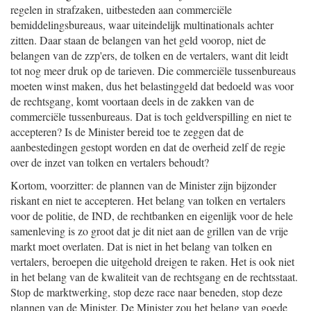
regelen in strafzaken, uitbesteden aan commerciële
bemiddelingsbureaus, waar uiteindelijk multinationals achter
zitten. Daar staan de belangen van het geld voorop, niet de
belangen van de zzp'ers, de tolken en de vertalers, want dit leidt
tot nog meer druk op de tarieven. Die commerciële tussenbureaus
moeten winst maken, dus het belastinggeld dat bedoeld was voor
de rechtsgang, komt voortaan deels in de zakken van de
commerciële tussenbureaus. Dat is toch geldverspilling en niet te
accepteren? Is de Minister bereid toe te zeggen dat de
aanbestedingen gestopt worden en dat de overheid zelf de regie
over de inzet van tolken en vertalers behoudt?
Kortom, voorzitter: de plannen van de Minister zijn bijzonder
riskant en niet te accepteren. Het belang van tolken en vertalers
voor de politie, de IND, de rechtbanken en eigenlijk voor de hele
samenleving is zo groot dat je dit niet aan de grillen van de vrije
markt moet overlaten. Dat is niet in het belang van tolken en
vertalers, beroepen die uitgehold dreigen te raken. Het is ook niet
in het belang van de kwaliteit van de rechtsgang en de rechtsstaat.
Stop de marktwerking, stop deze race naar beneden, stop deze
plannen van de Minister. De Minister zou het belang van goede