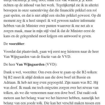
richten op de inhoud van het werk. Tegelijkertijd zie ik in allerlei
beroepen in onze samenleving dat die financiële prikkel een rol
gaat spelen, en dat is niet altijd een slechte prikkel geweest. Op dit
moment zeg ik u heel simpel: ik wil gewoon nadere informatie
hebben van de Minister over punten waarover ik me net als u
zorgen maak, maar in mijn stijl vind ik dat de Minister eerst de
kans en de gelegenheid moet krijgen om antwoord te geven.
voorzitter
De
:
Voordat dat plaatsvindt, gaan wij eerst nog luisteren naar de heer
Van Wijngaarden van de fractie van de VVD.
Van Wijngaarden
De heer
(VVD):
Dank u wel, voorzitter. Om even door te gaan op die B2-tolken:
bij B2 moet ik altijd denken aan die dove boef uit Bassie en
Adriaan. Ik heb net nog even gegoogeld. Zijn naam was B2. Hij
was doof. Ik maak me toch enigszins zorgen over het niveau van
tolken, als we die vernoemen naar een dove boef. Dat raakt ook
meteen aan het belang waar we het hierover hebben, namelijk het
belang van een goede tolk. Die kan het verschil maken tussen een