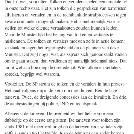
Dank u wel, voorzitter. Tolken en vertalers spelen een cruciale rol
in onze rechtsstaat. Het zijn tolken die gesprekken van terroristen
afluisteren en vertalen en in de rechtbank de strafprocessen tegen
zware criminelen mogelijk maken. Het is niet moeilijk voor te
stellen tot welke ellende vertaalfouten zouden kunnen leiden.
Maar de Minister lijkt het belang van tolken en vertalers te
miskennen. De tolken en vertalers moesten zelfs in actie komen:
ze staakten tegen het regeringsbeleid en de plannen van deze
Minister. Dat zegt nogal wat, als zzp'ers zich genoodzaakt voelen
om te gaan staken, dan verdienen zij namelijk helemaal niets. Dat
toont wel aan hoe diep de onvrede zit. Wie tolken en vertalers
spreekt, begrijpt wel waarom.
Voorzitter. De SP steunt de tolken en de vertalers in hun protest.
Het gaat volgens mij in de kern om drie dingen. Eén, te lage
tarieven. Twee, de dreigende concessies aan de kwaliteit. En drie,
de aanbestedingen bij politie, IND en rechtspraak.
Allereerst de tarieven. De overheid wil het liefste voor een
dubbeltje op de eerste rang zitten. De tarieven voor tolken zijn
sinds 1981 niet meer verhoogd en de tarieven voor vertalers zijn
zelfs al sinds 1963 hetzelfde. Kan de Minister één ander beroep