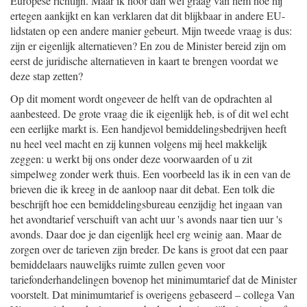
Europese richtlijn. Maar ik hoor dan wel graag van hem hoe hij
ertegen aankijkt en kan verklaren dat dit blijkbaar in andere EU-
lidstaten op een andere manier gebeurt. Mijn tweede vraag is dus:
zijn er eigenlijk alternatieven? En zou de Minister bereid zijn om
eerst de juridische alternatieven in kaart te brengen voordat we
deze stap zetten?
Op dit moment wordt ongeveer de helft van de opdrachten al
aanbesteed. De grote vraag die ik eigenlijk heb, is of dit wel echt
een eerlijke markt is. Een handjevol bemiddelingsbedrijven heeft
nu heel veel macht en zij kunnen volgens mij heel makkelijk
zeggen: u werkt bij ons onder deze voorwaarden of u zit
simpelweg zonder werk thuis. Een voorbeeld las ik in een van de
brieven die ik kreeg in de aanloop naar dit debat. Een tolk die
beschrijft hoe een bemiddelingsbureau eenzijdig het ingaan van
het avondtarief verschuift van acht uur 's avonds naar tien uur 's
avonds. Daar doe je dan eigenlijk heel erg weinig aan. Maar de
zorgen over de tarieven zijn breder. De kans is groot dat een paar
bemiddelaars nauwelijks ruimte zullen geven voor
tariefonderhandelingen bovenop het minimumtarief dat de Minister
voorstelt. Dat minimumtarief is overigens gebaseerd – collega Van