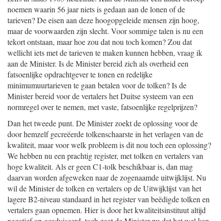
noemen waarin 56 jaar niets is gedaan aan de lonen of de
tarieven? De eisen aan deze hoogopgeleide mensen zijn hoog,
maar de voorwaarden zijn slecht. Voor sommige talen is nu een
tekort ontstaan, maar hoe zou dat nou toch komen? Zou dat
wellicht iets met de tarieven te maken kunnen hebben, vraag ik
aan de Minister. Is de Minister bereid zich als overheid een
fatsoenlijke opdrachtgever te tonen en redelijke
minimumuurtarieven te gaan betalen voor de tolken? Is de
Minister bereid voor de vertalers het Duitse systeem van een
normregel over te nemen, met vaste, fatsoenlijke regelprijzen?
Dan het tweede punt. De Minister zoekt de oplossing voor de
door hemzelf gecreëerde tolkenschaarste in het verlagen van de
kwaliteit, maar voor welk probleem is dit nou toch een oplossing?
We hebben nu een prachtig register, met tolken en vertalers van
hoge kwaliteit. Als er geen C1-tolk beschikbaar is, dan mag
daarvan worden afgeweken naar de zogenaamde uitwijklijst. Nu
wil de Minister de tolken en vertalers op de Uitwijklijst van het
lagere B2-niveau standaard in het register van beëdigde tolken en
vertalers gaan opnemen. Hier is door het kwaliteitsinstituut altijd
negatief op geadviseerd, toch zegt de Minister nu dat het wel kan.