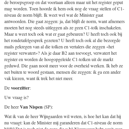
de beroepsgroep en dat voortaan alleen maar uit het register geput
mag worden. Toen hoorde ik hem ook nog de vraag stellen of C1-
niveau de norm blijft. Ik weet wel wat de Minister gaat
antwoorden. Die gaat zeggen: ja, dat blijft de norm, want afnemers
moeten het nog steeds uitleggen als ze geen C1-tolk inschakelen.
Maar u weet toch ook wat er gaat gebeuren? U heeft toch ook bij
het rondetafelgesprek gezeten? U heeft toch ook al die bezorgde
mails gekregen van al die tolken en vertalers die zeggen «het
register verwatert»? Als je daar B2 aan toevoegt, verwatert het
register en worden de hoogopgeleide C1-tolken uit de markt
geduwd. Die gaan nooit meer voor de overheid werken. Ik heb ze
net buiten te woord gestaan, mensen die zeggen: ik ga een ander
vak kiezen, want ik trek het niet meer.
voorzitter
De
:
Uw vraag is?
Van Nispen
De heer
(SP):
Wat ik van de heer Wijngaarden wil weten, is hoe het kan dat hij
nu vraagt: kan de Minister mij garanderen dat C1-niveau de norm
blijft? Dat is toch niet de zorg die u bij Nieuwsuur hebt geuit over