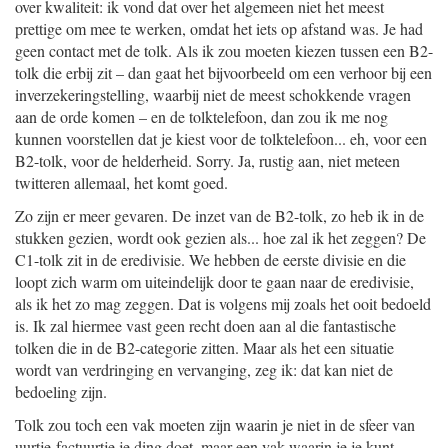
over kwaliteit: ik vond dat over het algemeen niet het meest
prettige om mee te werken, omdat het iets op afstand was. Je had
geen contact met de tolk. Als ik zou moeten kiezen tussen een B2-
tolk die erbij zit – dan gaat het bijvoorbeeld om een verhoor bij een
inverzekeringstelling, waarbij niet de meest schokkende vragen
aan de orde komen – en de tolktelefoon, dan zou ik me nog
kunnen voorstellen dat je kiest voor de tolktelefoon... eh, voor een
B2-tolk, voor de helderheid. Sorry. Ja, rustig aan, niet meteen
twitteren allemaal, het komt goed.
Zo zijn er meer gevaren. De inzet van de B2-tolk, zo heb ik in de
stukken gezien, wordt ook gezien als... hoe zal ik het zeggen? De
C1-tolk zit in de eredivisie. We hebben de eerste divisie en die
loopt zich warm om uiteindelijk door te gaan naar de eredivisie,
als ik het zo mag zeggen. Dat is volgens mij zoals het ooit bedoeld
is. Ik zal hiermee vast geen recht doen aan al die fantastische
tolken die in de B2-categorie zitten. Maar als het een situatie
wordt van verdringing en vervanging, zeg ik: dat kan niet de
bedoeling zijn.
Tolk zou toch een vak moeten zijn waarin je niet in de sfeer van
uurtje-factuurtje je ding doet, maar een vak waarin je je kunt