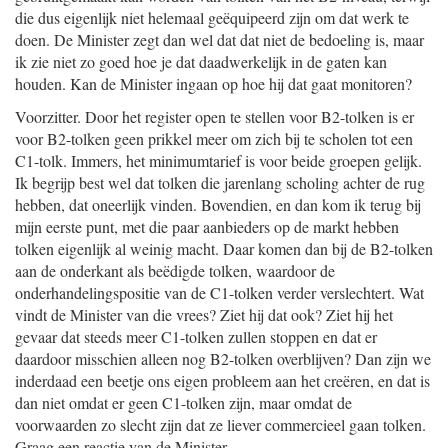
die dus eigenlijk niet helemaal geëquipeerd zijn om dat werk te
doen. De Minister zegt dan wel dat dat niet de bedoeling is, maar
ik zie niet zo goed hoe je dat daadwerkelijk in de gaten kan
houden. Kan de Minister ingaan op hoe hij dat gaat monitoren?
Voorzitter. Door het register open te stellen voor B2-tolken is er
voor B2-tolken geen prikkel meer om zich bij te scholen tot een
C1-tolk. Immers, het minimumtarief is voor beide groepen gelijk.
Ik begrijp best wel dat tolken die jarenlang scholing achter de rug
hebben, dat oneerlijk vinden. Bovendien, en dan kom ik terug bij
mijn eerste punt, met die paar aanbieders op de markt hebben
tolken eigenlijk al weinig macht. Daar komen dan bij de B2-tolken
aan de onderkant als beëdigde tolken, waardoor de
onderhandelingspositie van de C1-tolken verder verslechtert. Wat
vindt de Minister van die vrees? Ziet hij dat ook? Ziet hij het
gevaar dat steeds meer C1-tolken zullen stoppen en dat er
daardoor misschien alleen nog B2-tolken overblijven? Dan zijn we
inderdaad een beetje ons eigen probleem aan het creëren, en dat is
dan niet omdat er geen C1-tolken zijn, maar omdat de
voorwaarden zo slecht zijn dat ze liever commercieel gaan tolken.
Graag een reactie van de Minister.