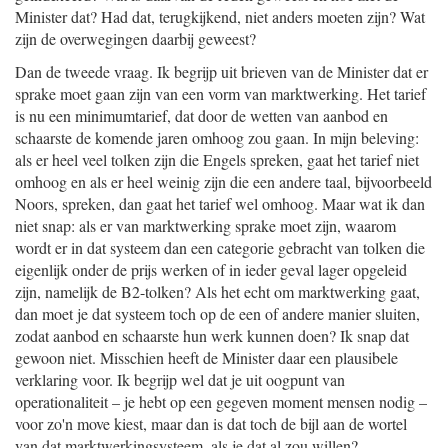
Minister dat? Had dat, terugkijkend, niet anders moeten zijn? Wat
zijn de overwegingen daarbij geweest?
Dan de tweede vraag. Ik begrijp uit brieven van de Minister dat er
sprake moet gaan zijn van een vorm van marktwerking. Het tarief
is nu een minimumtarief, dat door de wetten van aanbod en
schaarste de komende jaren omhoog zou gaan. In mijn beleving:
als er heel veel tolken zijn die Engels spreken, gaat het tarief niet
omhoog en als er heel weinig zijn die een andere taal, bijvoorbeeld
Noors, spreken, dan gaat het tarief wel omhoog. Maar wat ik dan
niet snap: als er van marktwerking sprake moet zijn, waarom
wordt er in dat systeem dan een categorie gebracht van tolken die
eigenlijk onder de prijs werken of in ieder geval lager opgeleid
zijn, namelijk de B2-tolken? Als het echt om marktwerking gaat,
dan moet je dat systeem toch op de een of andere manier sluiten,
zodat aanbod en schaarste hun werk kunnen doen? Ik snap dat
gewoon niet. Misschien heeft de Minister daar een plausibele
verklaring voor. Ik begrijp wel dat je uit oogpunt van
operationaliteit – je hebt op een gegeven moment mensen nodig –
voor zo'n move kiest, maar dan is dat toch de bijl aan de wortel
van dat marktwerkingsysteem, als je dat al zou willen?