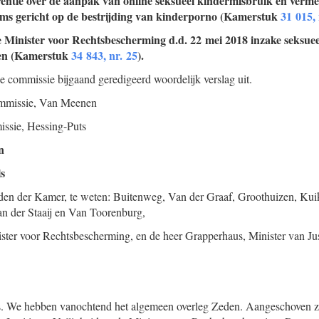
rentie over de aanpak van online seksueel kindermisbruik en verme
eams gericht op de bestrijding van kinderporno (Kamerstuk
31 015, 
e Minister voor Rechtsbescherming d.d. 22 mei 2018 inzake seksuee
gen (Kamerstuk
34 843, nr. 25
).
de commissie bijgaand geredigeerd woordelijk verslag uit.
mmissie,
Van Meenen
issie,
Hessing-Puts
n
ls
den der Kamer, te weten: Buitenweg, Van der Graaf, Groothuizen, Ku
n der Staaij en Van Toorenburg,
ster voor Rechtsbescherming, en de heer Grapperhaus, Minister van Just
. We hebben vanochtend het algemeen overleg Zeden. Aangeschoven zi