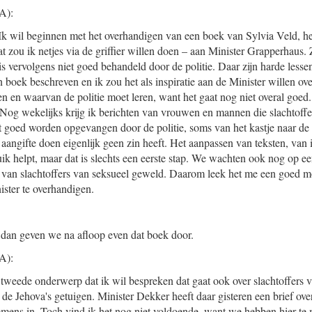
A):
 Ik wil beginnen met het overhandigen van een boek van Sylvia Veld, het
zou ik netjes via de griffier willen doen – aan Minister Grapperhaus. Zi
 vervolgens niet goed behandeld door de politie. Daar zijn harde lesse
n boek beschreven en ik zou het als inspiratie aan de Minister willen ove
 en waarvan de politie moet leren, want het gaat nog niet overal goed
. Nog wekelijks krijg ik berichten van vrouwen en mannen die slachtoff
t goed worden opgevangen door de politie, soms van het kastje naar d
 aangifte doen eigenlijk geen zin heeft. Het aanpassen van teksten, van 
uik helpt, maar dat is slechts een eerste stap. We wachten ook nog op ee
g van slachtoffers van seksueel geweld. Daarom leek het me een goed 
ister te overhandigen.
 dan geven we na afloop even dat boek door.
A):
t tweede onderwerp dat ik wil bespreken dat gaat ook over slachtoffers 
 de Jehova's getuigen. Minister Dekker heeft daar gisteren een brief ove
emens in. Toch vind ik het nog niet voldoende, want we hebben hier te