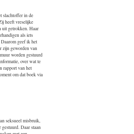
 slachtoffer in de
j heeft vreselijke
n uit getrokken. Haar
rhandigen als iets
. Daarom geef ik het
er zijn geworden van
e muur worden gestuurd
informatie, over wat te
n rapport van het
moment om dat boek via
van seksueel misbruik,
r gestuurd. Daar staan
 maken met een