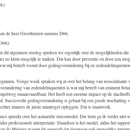
A):
aan de heer Groothuizen namens D66.
D66):
 In dit algemeen overleg spreken we eigenlijk over de mogelijkheden d
ct zo klein mogelijk te maken. Dat kan door preventie en door een mog
wat mij betreft vooral door gedragsverandering bij ex-zedendelinquenten
beginnen. Vorige week spraken wij al over het belang van resocialisatie
verandering van zedendelinquenten is wat mij betreft van eminent bela
impelweg onaanvaardbaar. Het heeft een enorme impact op de slachtoffe
eed. Succesvolle gedragsverandering is gebaat bij een goede inschatting 
echter immers de juiste maatregel opleggen. Dat is maatwerk.
co spreekt over het actuariële risicomodel. Die term ga ik verder niet m
nder professionele interpretatie. Daardoor is het model, aldus het rappo
 van de Minister waarin hij aangeeft dat daarnaast ook menselijke interpret