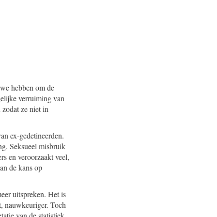
ie we hebben om de
elijke verruiming van
 zodat ze niet in
 van ex-gedetineerden.
ng. Seksueel misbruik
rs en veroorzaakt veel,
van de kans op
eer uitspreken. Het is
rt, nauwkeuriger. Toch
atie van de statistiek