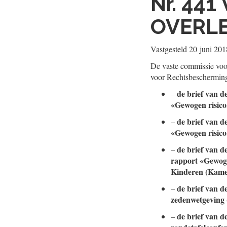
Nr. 441
OVERL
Vastgesteld
20 juni 201
De vaste commissie voor
voor Rechtsbescherming,
de brief van de
–
«Gewogen risico
de brief van d
–
«Gewogen risico
de brief van d
–
rapport «Gewoge
Kinderen (Kam
de brief van d
–
zedenwetgeving
de brief van d
–