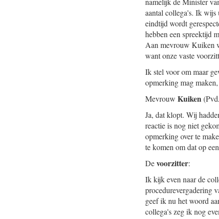
namelijk de Minister van
aantal collega's. Ik wij
eindtijd wordt gerespect
hebben een spreektijd m
Aan mevrouw Kuiken wil 
want onze vaste voorzit
Ik stel voor om maar ge
opmerking mag maken, be
Kuiken
Mevrouw
(Pvd
Ja, dat klopt. Wij hadde
reactie is nog niet geko
opmerking over te make
te komen om dat op een
voorzitter
De
:
Ik kijk even naar de co
procedurevergadering va
geef ik nu het woord a
collega's zeg ik nog eve