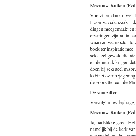
Kuiken
Mevrouw
(Pvd
Voorzitter, dank u wel.
Hoornse zedenzaak – dat 
dingen meegemaakt en is
ervaringen zijn nu in ee
waarvan we moeten leren
boek ter inspiratie mee
seksueel geweld die nie
en de indruk krijgen dat
doen bij seksueel misbr
kabinet over bejegenin
de voorzitter aan de Min
voorzitter
De
:
Vervolgt u uw bijdrage,
Kuiken
Mevrouw
(Pvd
Ja, hartstikke goed. He
namelijk bij de kerk van
een aantal goede voorn