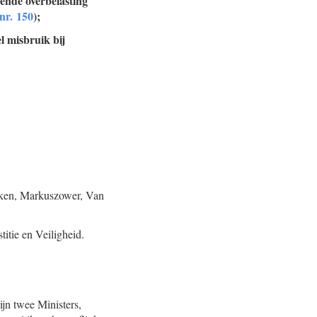
ende overbelasting
nr. 150
);
l misbruik bij
iken, Markuszower, Van
itie en Veiligheid.
jn twee Ministers,