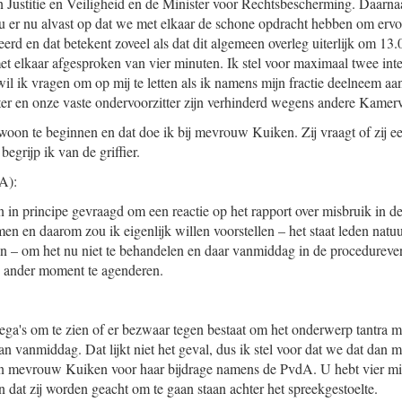
 Justitie en Veiligheid en de Minister voor Rechtsbescherming. Daarnaas
s u er nu alvast op dat we met elkaar de schone opdracht hebben om ervo
eerd en dat betekent zoveel als dat dit algemeen overleg uiterlijk om 13
et elkaar afgesproken van vier minuten. Ik stel voor maximaal twee inte
ik vragen om op mij te letten als ik namens mijn fractie deelneem aan
ter en onze vaste ondervoorzitter zijn verhinderd wegens andere Kamerv
woon te beginnen en dat doe ik bij mevrouw Kuiken. Zij vraagt of zij ee
grijp ik van de griffier.
A):
n in principe gevraagd om een reactie op het rapport over misbruik in d
men en daarom zou ik eigenlijk willen voorstellen – het staat leden natuur
n – om het nu niet te behandelen en daar vanmiddag in de procedureve
 ander moment te agenderen.
llega's om te zien of er bezwaar tegen bestaat om het onderwerp tantra 
n vanmiddag. Dat lijkt niet het geval, dus ik stel voor dat we dat da
an mevrouw Kuiken voor haar bijdrage namens de PvdA. U hebt vier mi
n dat zij worden geacht om te gaan staan achter het spreekgestoelte.