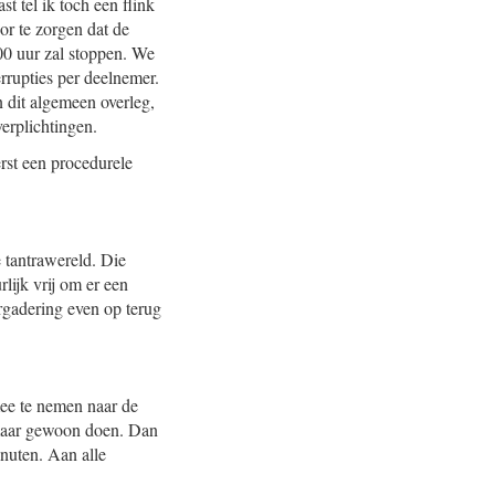
t tel ik toch een flink
or te zorgen dat de
.00 uur zal stoppen. We
rrupties per deelnemer.
 dit algemeen overleg,
erplichtingen.
rst een procedurele
e tantrawereld. Die
lijk vrij om er een
rgadering even op terug
mee te nemen naar de
n maar gewoon doen. Dan
nuten. Aan alle