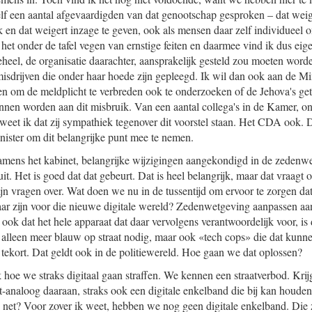
lf een aantal afgevaardigden van dat genootschap gesproken – dat wei
 en dat weigert inzage te geven, ook als mensen daar zelf individueel o
p het onder de tafel vegen van ernstige feiten en daarmee vind ik dus eige
heel, de organisatie daarachter, aansprakelijk gesteld zou moeten worde
misdrijven die onder haar hoede zijn gepleegd. Ik wil dan ook aan de Mi
n om de meldplicht te verbreden ook te onderzoeken of de Jehova's getu
nnen worden aan dit misbruik. Van een aantal collega's in de Kamer, o
et ik dat zij sympathiek tegenover dit voorstel staan. Het CDA ook. 
ister om dit belangrijke punt mee te nemen.
mens het kabinet, belangrijke wijzigingen aangekondigd in de zedenwe
uit. Het is goed dat dat gebeurt. Dat is heel belangrijk, maar dat vraag
ijn vragen over. Wat doen we nu in de tussentijd om ervoor te zorgen da
laar zijn voor die nieuwe digitale wereld? Zedenwetgeving aanpassen aan
 ook dat het hele apparaat dat daar vervolgens verantwoordelijk voor, i
 alleen meer blauw op straat nodig, maar ook «tech cops» die dat kunn
t tekort. Dat geldt ook in de politiewereld. Hoe gaan we dat oplossen?
ok hoe we straks digitaal gaan straffen. We kennen een straatverbod. Kr
et-analoog daaraan, straks ook een digitale enkelband die bij kan houde
le net? Voor zover ik weet, hebben we nog geen digitale enkelband. Die