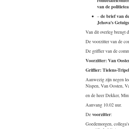
rondetafelconfe
van de politiet
de brief van d
–
Jehova's Getui
Van dit overleg brengt 
De voorzitter van de co
De griffier van de comm
Voorzitter: Van Ooste
Griffier: Tielens-Tripe
Aanwezig zijn negen le
Nispen, Van Oosten, Va
en de heer Dekker, Mini
Aanvang 10.02 uur.
voorzitter
De
:
Goedemorgen, collega's