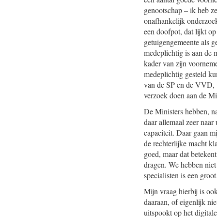
genootschap – ik heb ze
onafhankelijk onderzoek
een doofpot, dat lijkt o
getuigengemeente als ge
medeplichtig is aan de 
kader van zijn voorneme
medeplichtig gesteld ku
van de SP en de VVD, we
verzoek doen aan de Min
De Ministers hebben, na
daar allemaal zeer naar 
capaciteit. Daar gaan m
de rechterlijke macht k
goed, maar dat betekent
dragen. We hebben niet
specialisten is een groo
Mijn vraag hierbij is o
daaraan, of eigenlijk ni
uitspookt op het digita