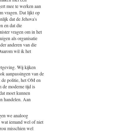
gert mee te werken aan
m vragen. Dat lijkt op
nlijk dat de Jehova's
n en dat die
nister vragen om in het
igen als organisatie
nder anderen van die
Daarom wil ik het
tgeving. Wij kijken
t ook aanpassingen van de
t de politie, het OM en
 de moderne tijd is
s dat moet kunnen
en handelen. Aan
ijgen we analoog
n wat iemand wel of niet
 zou misschien wel