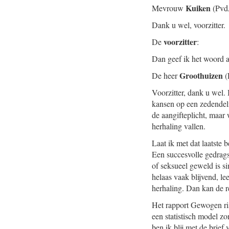
Kuiken
Mevrouw
(Pvd
Dank u wel, voorzitter.
voorzitter
De
:
Dan geef ik het woord 
Groothuizen
De heer
(
Voorzitter, dank u wel.
kansen op een zedendeli
de aangifteplicht, maar 
herhaling vallen.
Laat ik met dat laatste 
Een succesvolle gedrags
of seksueel geweld is s
helaas vaak blijvend, l
herhaling. Dan kan de r
Het rapport Gewogen risi
een statistisch model zo
ben ik blij met de brief