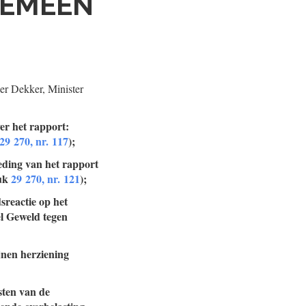
GEMEEN
er Dekker, Minister
ver het rapport:
29 270, nr. 117
);
ieding van het rapport
tuk
29 270, nr. 121
);
sreactie op het
l Geweld tegen
ijnen herziening
sten van de