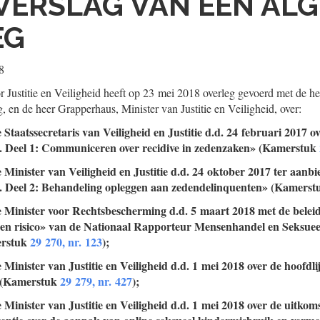
VERSLAG VAN EEN AL
EG
8
 Justitie en Veiligheid heeft op 23 mei 2018 overleg gevoerd met de he
 en de heer Grapperhaus, Minister van Justitie en Veiligheid, over:
 Staatssecretaris van Veiligheid en Justitie d.d. 24 februari 2017 o
. Deel 1: Communiceren over recidive in zedenzaken» (Kamerstuk
e Minister van Veiligheid en Justitie d.d. 24 oktober 2017 ter aanb
. Deel 2: Behandeling opleggen aan zedendelinquenten» (Kamers
e Minister voor Rechtsbescherming d.d. 5 maart 2018 met de beleid
n risico» van de Nationaal Rapporteur Mensenhandel en Seksuee
erstuk
29 270, nr. 123
);
e Minister van Justitie en Veiligheid d.d. 1 mei 2018 over de hoofdl
 (Kamerstuk
29 279, nr. 427
);
e Minister van Justitie en Veiligheid d.d. 1 mei 2018 over de uitkom