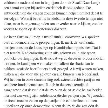
voldoende naderend om in te grijpen door de Staat? Daar kun je
een aantal vragen bij stellen en dat heb ik ook gedaan. De
antwoorden op die vragen zouden kunnen helpen om het debat te
vervolgen. Wat mij betreft is het debat na deze tweede termijn niet
klaar, maar is er genoeg reden om er verder naar te kijken, zonder
vooruit te lopen op de conclusies daarvan.
Öztürk
De heer
(Groep Kuzu/Öztürk): Voorzitter. Wij spreken
over antidemocratische groeperingen. Ik merk dat een aantal
partijen constant de focus legt op islamitische organisaties. Dat is
niet terecht. Radicalisering zit in alle geloven en in alle typen
politieke overtuigingen. Ik denk dat wij de discussie breder moeten
trekken. Je kunt geen wet maken om alleen de sharia aan te
pakken, zoals de heer Potters heeft gezegd. Als wij wetten maken,
maken wij die voor alle geloven en alle burgers van Nederland.
Wij hebben in onze samenleving ook extreemrechtse partijen en
seculiere fundamentalisten. Ik heb in de eerste termijn al
aangegeven dat ik vind dat de PVV en de SGP, die helaas beiden
hier niet aanwezig zijn, antidemocratische partijen zijn. Wij zouden
de focus moeten zetten op de partijen die echt invloed kunnen
uitoefenen op onze democratie. Neem de PVV; die zou ooit de