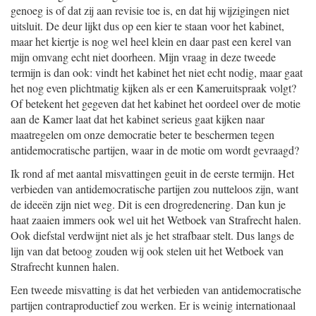
genoeg is of dat zij aan revisie toe is, en dat hij wijzigingen niet
uitsluit. De deur lijkt dus op een kier te staan voor het kabinet,
maar het kiertje is nog wel heel klein en daar past een kerel van
mijn omvang echt niet doorheen. Mijn vraag in deze tweede
termijn is dan ook: vindt het kabinet het niet echt nodig, maar gaat
het nog even plichtmatig kijken als er een Kameruitspraak volgt?
Of betekent het gegeven dat het kabinet het oordeel over de motie
aan de Kamer laat dat het kabinet serieus gaat kijken naar
maatregelen om onze democratie beter te beschermen tegen
antidemocratische partijen, waar in de motie om wordt gevraagd?
Ik rond af met aantal misvattingen geuit in de eerste termijn. Het
verbieden van antidemocratische partijen zou nutteloos zijn, want
de ideeën zijn niet weg. Dit is een drogredenering. Dan kun je
haat zaaien immers ook wel uit het Wetboek van Strafrecht halen.
Ook diefstal verdwijnt niet als je het strafbaar stelt. Dus langs de
lijn van dat betoog zouden wij ook stelen uit het Wetboek van
Strafrecht kunnen halen.
Een tweede misvatting is dat het verbieden van antidemocratische
partijen contraproductief zou werken. Er is weinig internationaal