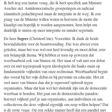
Ik heb nog een laatste vraag, die ik heel specifiek aan Minister
Asscher stel. Antidemocratische groeperingen en radicaal
islamitisch gedachtegoed staan de integratie in de weg. Ik zou
graag van de Minister willen weten in hoeverre de motie die
klaarligt om hopelijk te worden aangenomen, hem helpt om
duidelijk te sturen op meer integratie en minder segretatie.
Segers
De heer
(ChristenUnie): Voorzitter. Ik dank de beide
bewindslieden voor de beantwoording. Die was alweer even
geleden, maar het was wel een heel levendig en mooi debat, over
een belangrijk thema. Wij hebben er toen op gewezen dat
weerbaarheid ook van binnen zit. Het staat of valt met een debat
over en met tegenspraak tegen ideologieën die haaks staan op
fundamentele vrijheden van onze rechtsstaat. Weerbaarheid begint
dus vooral bij het vrije debat en bij preventie en educatie. Het zit
veel meer van binnen dan dat je repressief optreedt tegen
organisaties. Maar dat kan wel het sluitstuk zijn om de democratie
weerbaar te houden. Het gaat om de democratische paradox:
hoeveel vrijheid geef je aan organisaties, aan individuen en aan
collectieven die deze vrijheid eigenlijk om zeep willen helpen? Dat
is de grote vraag. Op een gekke manier heeft dat een parallel met