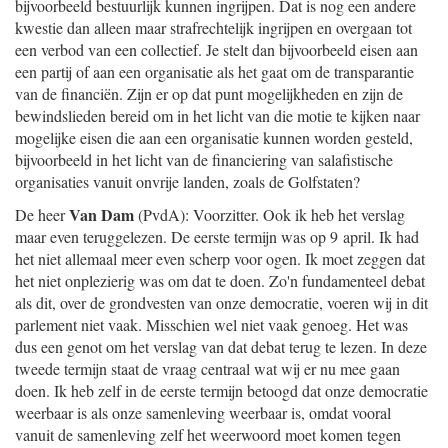
bijvoorbeeld bestuurlijk kunnen ingrijpen. Dat is nog een andere
kwestie dan alleen maar strafrechtelijk ingrijpen en overgaan tot
een verbod van een collectief. Je stelt dan bijvoorbeeld eisen aan
een partij of aan een organisatie als het gaat om de transparantie
van de financiën. Zijn er op dat punt mogelijkheden en zijn de
bewindslieden bereid om in het licht van die motie te kijken naar
mogelijke eisen die aan een organisatie kunnen worden gesteld,
bijvoorbeeld in het licht van de financiering van salafistische
organisaties vanuit onvrije landen, zoals de Golfstaten?
Van Dam
De heer
(PvdA): Voorzitter. Ook ik heb het verslag
maar even teruggelezen. De eerste termijn was op 9 april. Ik had
het niet allemaal meer even scherp voor ogen. Ik moet zeggen dat
het niet onplezierig was om dat te doen. Zo'n fundamenteel debat
als dit, over de grondvesten van onze democratie, voeren wij in dit
parlement niet vaak. Misschien wel niet vaak genoeg. Het was
dus een genot om het verslag van dat debat terug te lezen. In deze
tweede termijn staat de vraag centraal wat wij er nu mee gaan
doen. Ik heb zelf in de eerste termijn betoogd dat onze democratie
weerbaar is als onze samenleving weerbaar is, omdat vooral
vanuit de samenleving zelf het weerwoord moet komen tegen