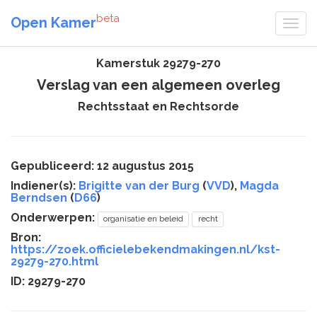
beta
Open Kamer
Kamerstuk 29279-270
Verslag van een algemeen overleg
Rechtsstaat en Rechtsorde
Gepubliceerd: 12 augustus 2015
Indiener(s):
Brigitte van der Burg
(
VVD
),
Magda
Berndsen
(
D66
)
Onderwerpen:
organisatie en beleid
recht
Bron:
https://zoek.officielebekendmakingen.nl/kst-
29279-270.html
ID: 29279-270