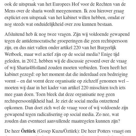
ook de uitspraak van het Europees Hof voor de Rechten van de
Mens over de sharia wordt meegenomen. Ik zou hierover graag
expliciet een uitspraak van het kabinet willen hebben, omdat er
nog steeds wat onduidelijkheid over zou kunnen bestaan.
Afsluitend heb ik nog twee vragen. Zijn wij voldoende gewapend
tegen de antidemocratische groeperingen die geen rechtspersoon
zijn, en dus niet vallen onder artikel 220 van het Burgerlijk
Wetboek, maar wel actief zijn op de social media? Enige tijd
geleden, in 2012, hebben wij de discussie gevoerd over de vraag
of wij Sharia4Holland zouden moeten verbieden. Toen heeft het
kabinet gezegd: op het moment dat die inderdaad een bedreiging
vormt – en dat vormt deze organisatie op zichzelf genomen wel –
moeten wij daar in het kader van artikel 220 misschien toch iets
mee gaan doen. Toen bleek dat deze organisatie nog geen
rechtspersoonlijkheid had. Je ziet de social media ontzettend
opkomen. Dan doet zich wel de vraag voor of wij voldoende zijn
gewapend tegen radicalisering op social media. Zo nee, wat
zouden dan eventueel aanvullende maatregelen kunnen zijn?
Öztürk
De heer
(Groep Kuzu/Öztürk): De heer Potters vraagt om