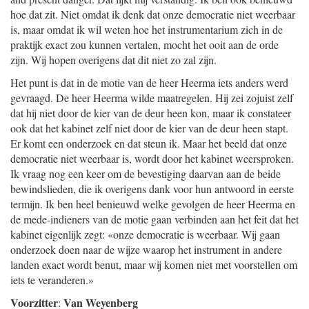
hoe dat zit. Niet omdat ik denk dat onze democratie niet weerbaar
is, maar omdat ik wil weten hoe het instrumentarium zich in de
praktijk exact zou kunnen vertalen, mocht het ooit aan de orde
zijn. Wij hopen overigens dat dit niet zo zal zijn.
Het punt is dat in de motie van de heer Heerma iets anders werd
gevraagd. De heer Heerma wilde maatregelen. Hij zei zojuist zelf
dat hij niet door de kier van de deur heen kon, maar ik constateer
ook dat het kabinet zelf niet door de kier van de deur heen stapt.
Er komt een onderzoek en dat steun ik. Maar het beeld dat onze
democratie niet weerbaar is, wordt door het kabinet weersproken.
Ik vraag nog een keer om de bevestiging daarvan aan de beide
bewindslieden, die ik overigens dank voor hun antwoord in eerste
termijn. Ik ben heel benieuwd welke gevolgen de heer Heerma en
de mede-indieners van de motie gaan verbinden aan het feit dat het
kabinet eigenlijk zegt: «onze democratie is weerbaar. Wij gaan
onderzoek doen naar de wijze waarop het instrument in andere
landen exact wordt benut, maar wij komen niet met voorstellen om
iets te veranderen.»
Voorzitter
Van Weyenberg
: