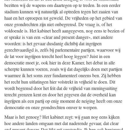
bezitten wij de wapens om daartegen op te treden. In een eerder
stadium kunnen wij natuurlijk al optreden tegen het zaaien van
haat en het oproepen tot geweld. De vrijheden op het gebied van
onze grondrechten zijn niet onbegrensd. De vraag is, of het
voldoende is. Het kabinet heeft aangegeven, nog eens te bezien of
er sprake is van een «clear and present danger», met andere
woorden: is het gevaar dusdanig dichtbij dat ingrijpen
gerechtvaardigd is, zelfs bij parlementaire partijen, waarvoor wij
de lat voor ingrijpen terecht heel hoog leggen? Juist in een
democratie moet je, ook hier in deze Kamer, het debat in alle
scherpte kunnen voeren, zoals wij dat dagelijks doen met partijen
waarmee ik het soms zeer fundamenteel oneens ben. Zij hebben
het recht hun uitlatingen hier volstrekt in vrijheid te doen. Dit
wordt begrensd door het feit dat de vrijheid van meningsuiting
terecht grenzen kent en door het gegeven dat de overheid kan
ingrijpen als een partij op enig moment de neiging heeft om onze
democratie en onze grondrechten omver te werpen.
Maar is het genoeg? Het kabinet zegt: wij gaan nog eens kijken
hoe andere landen omgaan met dat naderende gevaar, dat clear
and present danger. Dat lijkt mij verstandig. Ik ben ook benieuwd