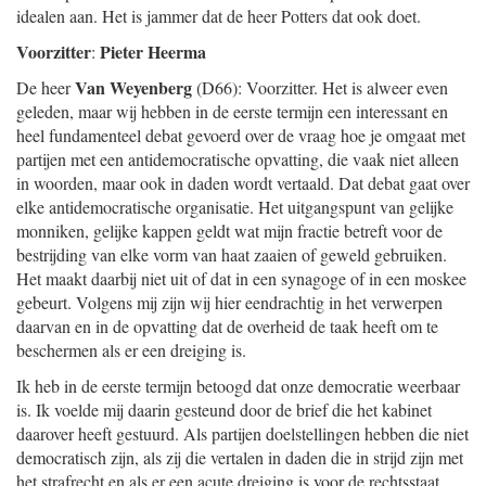
idealen aan. Het is jammer dat de heer Potters dat ook doet.
Voorzitter
Pieter Heerma
:
Van Weyenberg
De heer
(D66): Voorzitter. Het is alweer even
geleden, maar wij hebben in de eerste termijn een interessant en
heel fundamenteel debat gevoerd over de vraag hoe je omgaat met
partijen met een antidemocratische opvatting, die vaak niet alleen
in woorden, maar ook in daden wordt vertaald. Dat debat gaat over
elke antidemocratische organisatie. Het uitgangspunt van gelijke
monniken, gelijke kappen geldt wat mijn fractie betreft voor de
bestrijding van elke vorm van haat zaaien of geweld gebruiken.
Het maakt daarbij niet uit of dat in een synagoge of in een moskee
gebeurt. Volgens mij zijn wij hier eendrachtig in het verwerpen
daarvan en in de opvatting dat de overheid de taak heeft om te
beschermen als er een dreiging is.
Ik heb in de eerste termijn betoogd dat onze democratie weerbaar
is. Ik voelde mij daarin gesteund door de brief die het kabinet
daarover heeft gestuurd. Als partijen doelstellingen hebben die niet
democratisch zijn, als zij die vertalen in daden die in strijd zijn met
het strafrecht en als er een acute dreiging is voor de rechtsstaat,