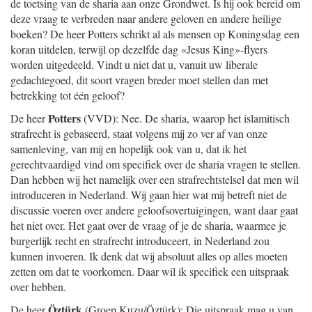
de toetsing van de sharia aan onze Grondwet. Is hij ook bereid om
deze vraag te verbreden naar andere geloven en andere heilige
boeken? De heer Potters schrikt al als mensen op Koningsdag een
koran uitdelen, terwijl op dezelfde dag «Jesus King»-flyers
worden uitgedeeld. Vindt u niet dat u, vanuit uw liberale
gedachtegoed, dit soort vragen breder moet stellen dan met
betrekking tot één geloof?
Potters
De heer
(VVD): Nee. De sharia, waarop het islamitisch
strafrecht is gebaseerd, staat volgens mij zo ver af van onze
samenleving, van mij en hopelijk ook van u, dat ik het
gerechtvaardigd vind om specifiek over de sharia vragen te stellen.
Dan hebben wij het namelijk over een strafrechtstelsel dat men wil
introduceren in Nederland. Wij gaan hier wat mij betreft niet de
discussie voeren over andere geloofsovertuigingen, want daar gaat
het niet over. Het gaat over de vraag of je de sharia, waarmee je
burgerlijk recht en strafrecht introduceert, in Nederland zou
kunnen invoeren. Ik denk dat wij absoluut alles op alles moeten
zetten om dat te voorkomen. Daar wil ik specifiek een uitspraak
over hebben.
Öztürk
De heer
(Groep Kuzu/Öztürk): Die uitspraak mag u van