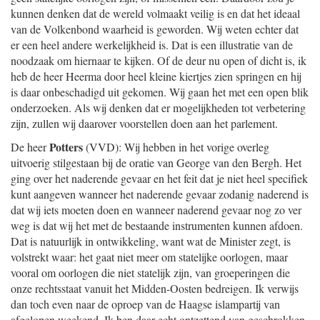
kunnen denken dat de wereld volmaakt veilig is en dat het ideaal
van de Volkenbond waarheid is geworden. Wij weten echter dat
er een heel andere werkelijkheid is. Dat is een illustratie van de
noodzaak om hiernaar te kijken. Of de deur nu open of dicht is, ik
heb de heer Heerma door heel kleine kiertjes zien springen en hij
is daar onbeschadigd uit gekomen. Wij gaan het met een open blik
onderzoeken. Als wij denken dat er mogelijkheden tot verbetering
zijn, zullen wij daarover voorstellen doen aan het parlement.
Potters
De heer
(VVD): Wij hebben in het vorige overleg
uitvoerig stilgestaan bij de oratie van George van den Bergh. Het
ging over het naderende gevaar en het feit dat je niet heel specifiek
kunt aangeven wanneer het naderende gevaar zodanig naderend is
dat wij iets moeten doen en wanneer naderend gevaar nog zo ver
weg is dat wij het met de bestaande instrumenten kunnen afdoen.
Dat is natuurlijk in ontwikkeling, want wat de Minister zegt, is
volstrekt waar: het gaat niet meer om statelijke oorlogen, maar
vooral om oorlogen die niet statelijk zijn, van groeperingen die
onze rechtsstaat vanuit het Midden-Oosten bedreigen. Ik verwijs
dan toch even naar de oproep van de Haagse islampartij van
afgelopen weekend. Ik ben daar echt ontzettend van geschrokken.