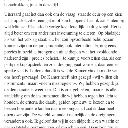
benadrukken, juist in deze tijd.
Uiteraard gaat het dan ook om de vraag: staat de deur op een kier,
is hij op slot, zit er een gat in of kan hij open? Laat ik aansluiten bij
wat Minister Plasterk de vorige keer letterlijk heeft gezegd. Het is
altijd beter om een ander met instemming te citeren. Op bladzijde
33 van het verslag staat: «... het zou bijvoorbeeld behulpzaam
kunnen zijn om de jurisprudentie, ook internationale, nog eens
precies in beeld te brengen en uit te diepen wat het «voldoende
naderend zijn» precies behelst.» Je kunt je voorstellen dat, als een
partij de kop opsteekt en zo'n dreiging gaat vormen, daar eerder
sprake van is. Ik denk dat dit is wat de Kamer via die motie van
ons heeft gevraagd. De Kamer heeft niet gezegd «wij willen dit
instrument», maar: «neem maatregelen». Wij hebben gezegd: ja,
de democratie is weerbaar. Dat is ook gebleken, maar er is alle
aanleiding om de instrumenten die wij hebben tegen het licht te
houden, de criteria die daarbij gelden opnieuw te bezien en te
bezien hoe andere landen daarmee omgaan. Laat ik daar heel
open over zijn. De wereld verandert namelijk en de dreigingen
veranderen ook. Ik geloof dat wij in een tijdperk leven waarin er
geen statelijke oorlogen zijn, of misschien één. Daardoor zou je