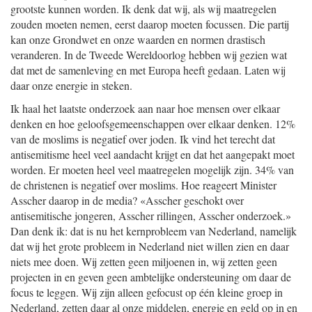
grootste kunnen worden. Ik denk dat wij, als wij maatregelen
zouden moeten nemen, eerst daarop moeten focussen. Die partij
kan onze Grondwet en onze waarden en normen drastisch
veranderen. In de Tweede Wereldoorlog hebben wij gezien wat
dat met de samenleving en met Europa heeft gedaan. Laten wij
daar onze energie in steken.
Ik haal het laatste onderzoek aan naar hoe mensen over elkaar
denken en hoe geloofsgemeenschappen over elkaar denken. 12%
van de moslims is negatief over joden. Ik vind het terecht dat
antisemitisme heel veel aandacht krijgt en dat het aangepakt moet
worden. Er moeten heel veel maatregelen mogelijk zijn. 34% van
de christenen is negatief over moslims. Hoe reageert Minister
Asscher daarop in de media? «Asscher geschokt over
antisemitische jongeren, Asscher rillingen, Asscher onderzoek.»
Dan denk ik: dat is nu het kernprobleem van Nederland, namelijk
dat wij het grote probleem in Nederland niet willen zien en daar
niets mee doen. Wij zetten geen miljoenen in, wij zetten geen
projecten in en geven geen ambtelijke ondersteuning om daar de
focus te leggen. Wij zijn alleen gefocust op één kleine groep in
Nederland, zetten daar al onze middelen, energie en geld op in en