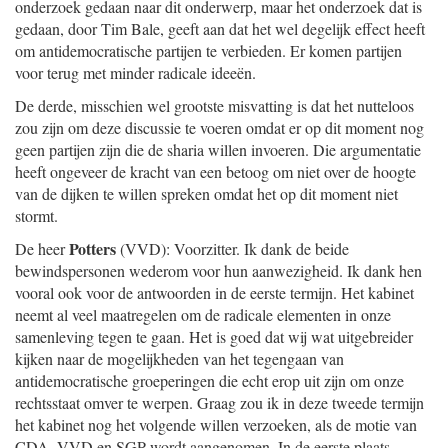
onderzoek gedaan naar dit onderwerp, maar het onderzoek dat is
gedaan, door Tim Bale, geeft aan dat het wel degelijk effect heeft
om antidemocratische partijen te verbieden. Er komen partijen
voor terug met minder radicale ideeën.
De derde, misschien wel grootste misvatting is dat het nutteloos
zou zijn om deze discussie te voeren omdat er op dit moment nog
geen partijen zijn die de sharia willen invoeren. Die argumentatie
heeft ongeveer de kracht van een betoog om niet over de hoogte
van de dijken te willen spreken omdat het op dit moment niet
stormt.
Potters
De heer
(VVD): Voorzitter. Ik dank de beide
bewindspersonen wederom voor hun aanwezigheid. Ik dank hen
vooral ook voor de antwoorden in de eerste termijn. Het kabinet
neemt al veel maatregelen om de radicale elementen in onze
samenleving tegen te gaan. Het is goed dat wij wat uitgebreider
kijken naar de mogelijkheden van het tegengaan van
antidemocratische groeperingen die echt erop uit zijn om onze
rechtsstaat omver te werpen. Graag zou ik in deze tweede termijn
het kabinet nog het volgende willen verzoeken, als de motie van
CDA, VVD en SGP wordt aangenomen. In de eerste plaats