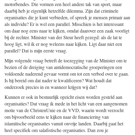
motorbendes. Die vormen een heel andere tak van sport, maar
daarbij heb je eigenlijk hetzelfde dilemma. Zijn dat criminele
organisaties die je kunt verbieden, of spreek je mensen primair aan
als individu? Er is wel een parallel. Misschien is het interessant
om daar nog eens naar te kijken, omdat daarover een zaak voorligt
bij de rechter. Minister van der Steur heeft gezegd: als de lat te
hoog ligt, wil ik er nog weleens naar kijken. Ligt daar niet een
parallel? Dat is mijn eerste vraag.
Mijn volgende vraag betreft de toezegging van de Minister om te
bezien of de dreiging van antidemocratische groeperingen een
voldoende naderend gevaar vormt om tot een verbod over te gaan.
Is hij bereid om dat nader te kwalificeren? Wat houdt dat
onderzoek precies in en wanneer krijgen wij dat?
Kunnen er ook in bestuurlijk opzicht eisen worden gesteld aan
organisaties? Dat vraag ik mede in het licht van een aangenomen
motie van de ChristenUnie en de VVD, waarin wordt verzocht
om bijvoorbeeld eens te kijken naar de financiering van
islamitische organisaties vanuit onvrije landen. Daarbij gaat het
heel specifiek om salafistische organisaties. Dan zou je