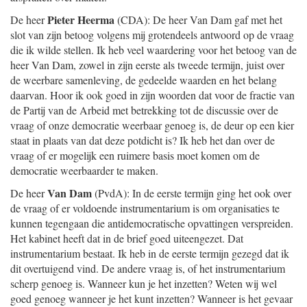
Pieter Heerma
De heer
(CDA): De heer Van Dam gaf met het
slot van zijn betoog volgens mij grotendeels antwoord op de vraag
die ik wilde stellen. Ik heb veel waardering voor het betoog van de
heer Van Dam, zowel in zijn eerste als tweede termijn, juist over
de weerbare samenleving, de gedeelde waarden en het belang
daarvan. Hoor ik ook goed in zijn woorden dat voor de fractie van
de Partij van de Arbeid met betrekking tot de discussie over de
vraag of onze democratie weerbaar genoeg is, de deur op een kier
staat in plaats van dat deze potdicht is? Ik heb het dan over de
vraag of er mogelijk een ruimere basis moet komen om de
democratie weerbaarder te maken.
Van Dam
De heer
(PvdA): In de eerste termijn ging het ook over
de vraag of er voldoende instrumentarium is om organisaties te
kunnen tegengaan die antidemocratische opvattingen verspreiden.
Het kabinet heeft dat in de brief goed uiteengezet. Dat
instrumentarium bestaat. Ik heb in de eerste termijn gezegd dat ik
dit overtuigend vind. De andere vraag is, of het instrumentarium
scherp genoeg is. Wanneer kun je het inzetten? Weten wij wel
goed genoeg wanneer je het kunt inzetten? Wanneer is het gevaar