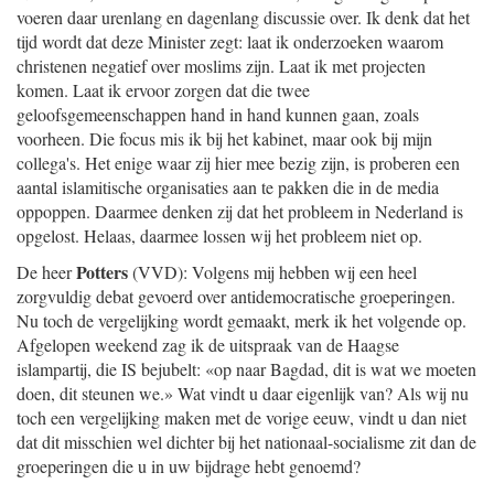
voeren daar urenlang en dagenlang discussie over. Ik denk dat het
tijd wordt dat deze Minister zegt: laat ik onderzoeken waarom
christenen negatief over moslims zijn. Laat ik met projecten
komen. Laat ik ervoor zorgen dat die twee
geloofsgemeenschappen hand in hand kunnen gaan, zoals
voorheen. Die focus mis ik bij het kabinet, maar ook bij mijn
collega's. Het enige waar zij hier mee bezig zijn, is proberen een
aantal islamitische organisaties aan te pakken die in de media
oppoppen. Daarmee denken zij dat het probleem in Nederland is
opgelost. Helaas, daarmee lossen wij het probleem niet op.
Potters
De heer
(VVD): Volgens mij hebben wij een heel
zorgvuldig debat gevoerd over antidemocratische groeperingen.
Nu toch de vergelijking wordt gemaakt, merk ik het volgende op.
Afgelopen weekend zag ik de uitspraak van de Haagse
islampartij, die IS bejubelt: «op naar Bagdad, dit is wat we moeten
doen, dit steunen we.» Wat vindt u daar eigenlijk van? Als wij nu
toch een vergelijking maken met de vorige eeuw, vindt u dan niet
dat dit misschien wel dichter bij het nationaal-socialisme zit dan de
groeperingen die u in uw bijdrage hebt genoemd?