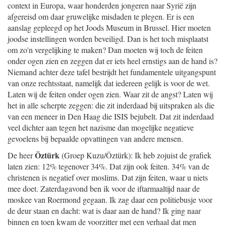
context in Europa, waar honderden jongeren naar Syrië zijn
afgereisd om daar gruwelijke misdaden te plegen. Er is een
aanslag gepleegd op het Joods Museum in Brussel. Hier moeten
joodse instellingen worden beveiligd. Dan is het toch misplaatst
om zo'n vergelijking te maken? Dan moeten wij toch de feiten
onder ogen zien en zeggen dat er iets heel ernstigs aan de hand is?
Niemand achter deze tafel bestrijdt het fundamentele uitgangspunt
van onze rechtsstaat, namelijk dat iedereen gelijk is voor de wet.
Laten wij de feiten onder ogen zien. Waar zit de angst? Laten wij
het in alle scherpte zeggen: die zit inderdaad bij uitspraken als die
van een meneer in Den Haag die ISIS bejubelt. Dat zit inderdaad
veel dichter aan tegen het nazisme dan mogelijke negatieve
gevoelens bij bepaalde opvattingen van andere mensen.
Öztürk
De heer
(Groep Kuzu/Öztürk): Ik heb zojuist de grafiek
laten zien: 12% tegenover 34%. Dat zijn ook feiten. 34% van de
christenen is negatief over moslims. Dat zijn feiten, waar u niets
mee doet. Zaterdagavond ben ik voor de iftarmaaltijd naar de
moskee van Roermond gegaan. Ik zag daar een politiebusje voor
de deur staan en dacht: wat is daar aan de hand? Ik ging naar
binnen en toen kwam de voorzitter met een verhaal dat men