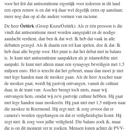
voor het feit dat antisemitisme eigenlijk voor iedereen in dit land
een open zenuw is en dat wij daar wel degelijk extra op aanslaan;
meer nog dan op al die andere vormen van racisme.
Öztürk
De heer
(Groep Kuzu/Öztürk): Als er één persoon is die
vindt dat antisemitisme moet worden aangepakt en de nodige
aandacht verdient, dan ben ik dat wel. Ik heb dat vaak in alle
debatten gezegd. Als ik daarin een rol kan spelen, doe ik dat. Ik
heb daar alle begrip voor. Het punt is dat het debat niet in balans
is. Je kunt niet antisemitisme aanpakken als je islamofobie niet
aanpakt. Je kunt niet alleen maar een synagoge beveiligen met 1,5
miljoen euro. Het is terecht dat het gebeurt, maar dan moet je niet
met lege handen naar de moskee gaan. Als de heer Asscher naar
de moskee gaat, wordt hij gastvrij ontvangen, vanuit de cultuur
daar, in de trant van: Asscher brengt toch niets, maar wij
ontvangen hem, omdat wij zo'n gastvrije cultuur hebben. Hij gaat
met lege handen naar moskeeën. Hij gaat niet met 1,5 miljoen naar
die moskee in Roermond. Hij zegt niet: ik zorg ervoor dat er
camera's worden opgehangen en dat er veiligheidsglas komt. Hij
zegt niet: ik zorg voor jullie veiligheid. Die balans zoek ik, maar
die is op dit moment ver te zoeken. Mensen lopen achter de PVV-