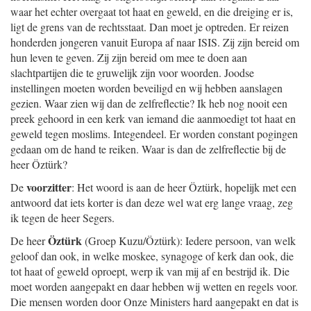
waar het echter overgaat tot haat en geweld, en die dreiging er is,
ligt de grens van de rechtsstaat. Dan moet je optreden. Er reizen
honderden jongeren vanuit Europa af naar ISIS. Zij zijn bereid om
hun leven te geven. Zij zijn bereid om mee te doen aan
slachtpartijen die te gruwelijk zijn voor woorden. Joodse
instellingen moeten worden beveiligd en wij hebben aanslagen
gezien. Waar zien wij dan de zelfreflectie? Ik heb nog nooit een
preek gehoord in een kerk van iemand die aanmoedigt tot haat en
geweld tegen moslims. Integendeel. Er worden constant pogingen
gedaan om de hand te reiken. Waar is dan de zelfreflectie bij de
heer Öztürk?
voorzitter
De
: Het woord is aan de heer Öztürk, hopelijk met een
antwoord dat iets korter is dan deze wel wat erg lange vraag, zeg
ik tegen de heer Segers.
Öztürk
De heer
(Groep Kuzu/Öztürk): Iedere persoon, van welk
geloof dan ook, in welke moskee, synagoge of kerk dan ook, die
tot haat of geweld oproept, werp ik van mij af en bestrijd ik. Die
moet worden aangepakt en daar hebben wij wetten en regels voor.
Die mensen worden door Onze Ministers hard aangepakt en dat is