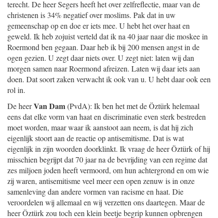
terecht. De heer Segers heeft het over zelfreflectie, maar van de
christenen is 34% negatief over moslims. Pak dat in uw
gemeenschap op en doe er iets mee. U hebt het over haat en
geweld. Ik heb zojuist verteld dat ik na 40 jaar naar die moskee in
Roermond ben gegaan. Daar heb ik bij 200 mensen angst in de
ogen gezien. U zegt daar niets over. U zegt niet: laten wij dan
morgen samen naar Roermond afreizen. Laten wij daar iets aan
doen. Dat soort zaken verwacht ik ook van u. U hebt daar ook een
rol in.
Van Dam
De heer
(PvdA): Ik ben het met de Öztürk helemaal
eens dat elke vorm van haat en discriminatie even sterk bestreden
moet worden, maar waar ik aanstoot aan neem, is dat hij zich
eigenlijk stoort aan de reactie op antisemitisme. Dat is wat
eigenlijk in zijn woorden doorklinkt. Ik vraag de heer Öztürk of hij
misschien begrijpt dat 70 jaar na de bevrijding van een regime dat
zes miljoen joden heeft vermoord, om hun achtergrond en om wie
zij waren, antisemitisme veel meer een open zenuw is in onze
samenleving dan andere vormen van racisme en haat. Die
veroordelen wij allemaal en wij verzetten ons daartegen. Maar de
heer Öztürk zou toch een klein beetje begrip kunnen opbrengen