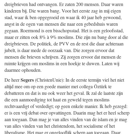
dreigbrieven had ontvangen. Er zaten 200 mensen. Daar waren
kinderen bij. Die waren bang. Voor het eerste zag in mij eigen
stad, waar ik ben opgegroeid en waar ik 40 jaar heb gewoond,
angst in de ogen van mensen die naar een gebedshuis waren
gegaan. Roermond is een bisschopsstad. Het is een geloofsstad,
maar er zitten ook 8% à 9% moslims. Die zijn nu bang door al die
dreigbrieven. De politiek, de PVV en de rest die daar achteraan
jubelt, is daar mede de oorzaak van. Die zorgen ervoor dat
mensen die brieven schrijven. Zij zorgen ervoor dat mensen de
ruimte krijgen om moslims in een hoekje te duwen. Laten wij
daarmee ophouden.
Segers
De heer
(ChristenUnie): In de eerste termijn viel het niet
altijd mee om op een goede manier met collega Öztürk te
debatteren en dat is nu ook weer het geval. Ik zal de laatste zijn
die een aanmoediging tot haat en geweld tegen moslims
rechtvaardigt of verdedigt; op geen enkele manier. Ik heb gezegd:
er is een vrij debat over opvattingen. Daarin mag het er heel scherp
aan toegaan. Dan mag je van alles vinden van de islam en je mag
van alles vinden van het christendom, het socialisme of het
liberalisme. Het mag er ongelooflijk scherp aan toegaan. Daar