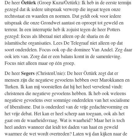
Öztürk
De heer
(Groep Kuzu/Öztürk): Ik heb in de eerste termijn
gezegd dat ik iedere uitspraak verwerp die ingaat tegen onze
rechtsstaat en waarden en normen. Dat geldt ook voor iedere
uitspraak die onze Grondwet aantast en oproept tot geweld en
terreur. In een interruptie heb ik zojuist tegen de heer Potters
gezegd: focus als liberaal niet alleen op de sharia en de
islamitische organisaties. Lees De Telegraaf niet alleen op dat
soort onderdelen. Focus ook op die dominee Van Andel. Zeg daar
ook iets van. Zorg dat er een balans komt in de samenleving.
Focus niet alleen maar op één groep.
Segers
De heer
(ChristenUnie): De heer Öztürk zegt dat er
mensen zijn die negatieve gevoelens hebben over Marokkanen en
Turken. Ik kan mij voorstellen dat hij het heel vervelend vindt:
christenen die negatieve gevoelens hebben. Ik heb ook weleens
negatieve gevoelens over sommige onderdelen van het socialisme
of liberalisme. Dat is onderdeel van de vrije gedachtevorming en
het vrije debat. Het kan er heel scherp aan toegaan, ook als het
gaat om de waarheidsvraag. Wat is waarheid? Maar het is toch
heel anders wanneer dat leidt tot daden van haat en geweld
waarmee de wet wordt overtreden? Laten wij dan kijken naar de