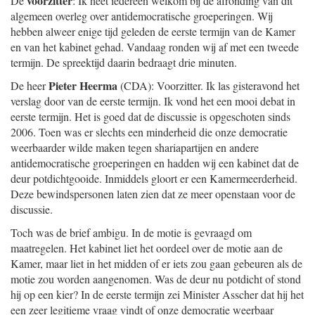
voorzitter
De
: Ik heet iedereen welkom bij de afronding van dit
algemeen overleg over antidemocratische groeperingen. Wij
hebben alweer enige tijd geleden de eerste termijn van de Kamer
en van het kabinet gehad. Vandaag ronden wij af met een tweede
termijn. De spreektijd daarin bedraagt drie minuten.
Pieter Heerma
De heer
(CDA): Voorzitter. Ik las gisteravond het
verslag door van de eerste termijn. Ik vond het een mooi debat in
eerste termijn. Het is goed dat de discussie is opgeschoten sinds
2006. Toen was er slechts een minderheid die onze democratie
weerbaarder wilde maken tegen shariapartijen en andere
antidemocratische groeperingen en hadden wij een kabinet dat de
deur potdichtgooide. Inmiddels gloort er een Kamermeerderheid.
Deze bewindspersonen laten zien dat ze meer openstaan voor de
discussie.
Toch was de brief ambigu. In de motie is gevraagd om
maatregelen. Het kabinet liet het oordeel over de motie aan de
Kamer, maar liet in het midden of er iets zou gaan gebeuren als de
motie zou worden aangenomen. Was de deur nu potdicht of stond
hij op een kier? In de eerste termijn zei Minister Asscher dat hij het
een zeer legitieme vraag vindt of onze democratie weerbaar