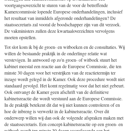
voortgangsoverzicht te sturen van de voor de betreffende
Kamercommissie lopende Europese onderhandelingen, inclusief
het resultaat van inmiddels afgeronde onderhandelingen? De
staatssecretaris zal vooral de boodschapper zijn van dit verzoek.
De vakministers zullen deze kwartaaloverzichten vervolgens
moeten opstellen.
Tot slot kom ik bij de groen- en witboeken en de consultaties. Wij
willen de bestaande praktijk in de onderlinge relatie wat
verstevigen. In antwoord op zo'n groen- of witboek stuurt het
kabinet meestal een reactie aan de Europese Commissie, die ten
minste 30 dagen voor het verstrijken van de reactietermijn ter
inzage wordt gelegd in de Kamer. Ook deze procedure wordt niet
standaard gevolgd. Het komt regelmatig voor dat het niet gebeurt.
Ook ontvangt de Kamer geen afschrift van de definitieve
kabinetsreactie die wordt verstuurd aan de Europese Commissie.
In de praktijk betekent dit dat wij niet kunnen controleren of en
hoe de inbreng is verwerkt in de kabinetsreactie. Over dit
onderwerp willen wij dan ook de volgende afspraken maken met
de staatssecretaris. Een concept-kabinetsreactie op een groen- en
witboek wordt ten minste 30 dagen voorafgaande aan het