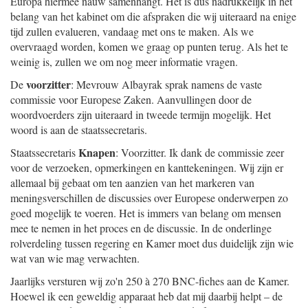
Europa hiermee nauw samenhangt. Het is dus nadrukkelijk in het
belang van het kabinet om die afspraken die wij uiteraard na enige
tijd zullen evalueren, vandaag met ons te maken. Als we
overvraagd worden, komen we graag op punten terug. Als het te
weinig is, zullen we om nog meer informatie vragen.
voorzitter
De
: Mevrouw Albayrak sprak namens de vaste
commissie voor Europese Zaken. Aanvullingen door de
woordvoerders zijn uiteraard in tweede termijn mogelijk. Het
woord is aan de staatssecretaris.
Knapen
Staatssecretaris
: Voorzitter. Ik dank de commissie zeer
voor de verzoeken, opmerkingen en kanttekeningen. Wij zijn er
allemaal bij gebaat om ten aanzien van het markeren van
meningsverschillen de discussies over Europese onderwerpen zo
goed mogelijk te voeren. Het is immers van belang om mensen
mee te nemen in het proces en de discussie. In de onderlinge
rolverdeling tussen regering en Kamer moet dus duidelijk zijn wie
wat van wie mag verwachten.
Jaarlijks versturen wij zo'n 250 à 270 BNC-fiches aan de Kamer.
Hoewel ik een geweldig apparaat heb dat mij daarbij helpt – de