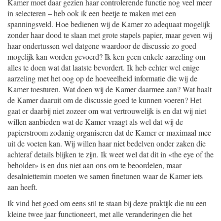
Kamer moet daar gezien haar controlerende functie nog veel meer
in selecteren – heb ook ik een beetje te maken met een
spanningsveld. Hoe bedienen wij de Kamer zo adequaat mogelijk
zonder haar dood te slaan met grote stapels papier, maar geven wij
haar ondertussen wel datgene waardoor de discussie zo goed
mogelijk kan worden gevoerd? Ik ken geen enkele aarzeling om
alles te doen wat dat laatste bevordert. Ik heb echter wel enige
aarzeling met het oog op de hoeveelheid informatie die wij de
Kamer toesturen. Wat doen wij de Kamer daarmee aan? Wat haalt
de Kamer daaruit om de discussie goed te kunnen voeren? Het
gaat er daarbij niet zozeer om wat vertrouwelijk is en dat wij niet
willen aanbieden wat de Kamer vraagt als wel dat wij de
papierstroom zodanig organiseren dat de Kamer er maximaal mee
uit de voeten kan. Wij willen haar niet bedelven onder zaken die
achteraf details blijken te zijn. Ik weet wel dat dit in «the eye of the
beholder» is en dus niet aan ons om te beoordelen, maar
desalniettemin moeten we samen finetunen waar de Kamer iets
aan heeft.
Ik vind het goed om eens stil te staan bij deze praktijk die nu een
kleine twee jaar functioneert, met alle veranderingen die het