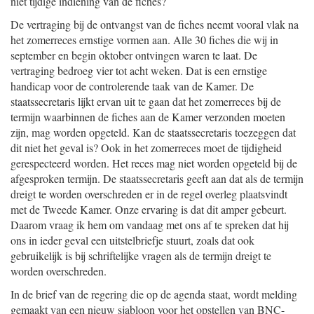
niet tijdige indiening van de fiches?
De vertraging bij de ontvangst van de fiches neemt vooral vlak na
het zomerreces ernstige vormen aan. Alle 30 fiches die wij in
september en begin oktober ontvingen waren te laat. De
vertraging bedroeg vier tot acht weken. Dat is een ernstige
handicap voor de controlerende taak van de Kamer. De
staatssecretaris lijkt ervan uit te gaan dat het zomerreces bij de
termijn waarbinnen de fiches aan de Kamer verzonden moeten
zijn, mag worden opgeteld. Kan de staatssecretaris toezeggen dat
dit niet het geval is? Ook in het zomerreces moet de tijdigheid
gerespecteerd worden. Het reces mag niet worden opgeteld bij de
afgesproken termijn. De staatssecretaris geeft aan dat als de termijn
dreigt te worden overschreden er in de regel overleg plaatsvindt
met de Tweede Kamer. Onze ervaring is dat dit amper gebeurt.
Daarom vraag ik hem om vandaag met ons af te spreken dat hij
ons in ieder geval een uitstelbriefje stuurt, zoals dat ook
gebruikelijk is bij schriftelijke vragen als de termijn dreigt te
worden overschreden.
In de brief van de regering die op de agenda staat, wordt melding
gemaakt van een nieuw sjabloon voor het opstellen van BNC-