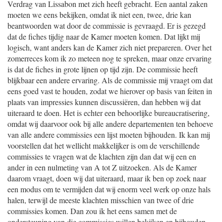
Verdrag van Lissabon met zich heeft gebracht. Een aantal zaken
moeten we eens bekijken, omdat ik niet een, twee, drie kan
beantwoorden wat door de commissie is gevraagd. Er is gezegd
dat de fiches tijdig naar de Kamer moeten komen. Dat lijkt mij
logisch, want anders kan de Kamer zich niet prepareren. Over het
zomerreces kom ik zo meteen nog te spreken, maar onze ervaring
is dat de fiches in grote lijnen op tijd zijn. De commissie heeft
blijkbaar een andere ervaring. Als de commissie mij vraagt om dat
eens goed vast te houden, zodat we hierover op basis van feiten in
plaats van impressies kunnen discussiëren, dan hebben wij dat
uiteraard te doen. Het is echter een behoorlijke bureaucratisering,
omdat wij daarvoor ook bij alle andere departementen ten behoeve
van alle andere commissies een lijst moeten bijhouden. Ik kan mij
voorstellen dat het wellicht makkelijker is om de verschillende
commissies te vragen wat de klachten zijn dan dat wij een en
ander in een nulmeting van A tot Z uitzoeken. Als de Kamer
daarom vraagt, doen wij dat uiteraard, maar ik ben op zoek naar
een modus om te vermijden dat wij enorm veel werk op onze hals
halen, terwijl de meeste klachten misschien van twee of drie
commissies komen. Dan zou ik het eens samen met de
ondersteuning van die commissies willen bekijken en bijhouden,