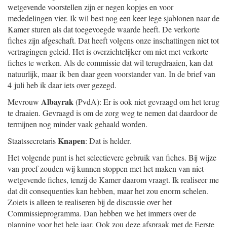
wetgevende voorstellen zijn er negen kopjes en voor
mededelingen vier. Ik wil best nog een keer lege sjablonen naar de
Kamer sturen als dat toegevoegde waarde heeft. De verkorte
fiches zijn afgeschaft. Dat heeft volgens onze inschattingen niet tot
vertragingen geleid. Het is overzichtelijker om niet met verkorte
fiches te werken. Als de commissie dat wil terugdraaien, kan dat
natuurlijk, maar ik ben daar geen voorstander van. In de brief van
4 juli heb ik daar iets over gezegd.
Albayrak
Mevrouw
(PvdA): Er is ook niet gevraagd om het terug
te draaien. Gevraagd is om de zorg weg te nemen dat daardoor de
termijnen nog minder vaak gehaald worden.
Knapen
Staatssecretaris
: Dat is helder.
Het volgende punt is het selectievere gebruik van fiches. Bij wijze
van proef zouden wij kunnen stoppen met het maken van niet-
wetgevende fiches, tenzij de Kamer daarom vraagt. Ik realiseer me
dat dit consequenties kan hebben, maar het zou enorm schelen.
Zoiets is alleen te realiseren bij de discussie over het
Commissieprogramma. Dan hebben we het immers over de
planning voor het hele jaar. Ook zou deze afspraak met de Eerste