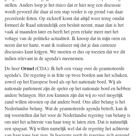
stellen. Anders loop je het risico dat er hier nog een discussie
wordt gevoerd die daar al een stap verder is op grond van daar
gecreëerde feiten. Op zichzelf komt dat altijd weer terug omdat
formeel de Raad uiteindelijk een besluit neemt, maar dan is het
vaak al maanden later en heeft het geen relatie meer met het
voltage van de politieke actualiteit. Ik knoop dat in mijn oren en
neem dat ter harte, want ik realiseer mij dat je dan curieuze
discussies kunt krijgen. We moeten er dus op toezien dat we dit
indien relevant in de agenda's meenemen.
Ormel
De heer
(CDA): Ik heb een vraag over de geannoteerde
agenda's. De regering is in feite op twee borden aan het schaken,
zowel op het Europese bord als op het nationale bord. Wij als
nationale parlement zijn de speler op het nationale bord en hebben
andere belangen. Het zou kunnen zijn dat wij zo veel mogelijk
zand willen strooien op dat andere bord. Ons aller belang is het
Nederlandse belang. Wat de geannoteerde agenda betreft, kan ik
mij voorstellen dat het voor de Nederlandse regering van belang is
om niet het achterste van haar tong te laten zien. Dat is natuurlijk
een spagaat. Wij willen namelijk wel dat de regering het achterste
van haar tong laat zien. In hoeverre voelt de regering zich geremd