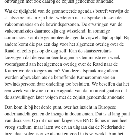
ontvangen met ook daarbij de zojuist genoemde annotatie.
Wat de tijdigheid van de geannoteerde agenda's betreft verwijst de
staatssecretaris in zijn brief wederom naar afspraken tussen de
vakcommissies en de bewindspersonen. De ervaringen van de
vakcommissies daarmee zijn erg wisselend. In sommige
commissies komt de geannoteerde agenda vrijwel altijd op tijd. Bij
andere komt die pas een dag voor het algemeen overleg over de
Raad, of zelfs pas op de dag zelf. Kan de staatssecretaris
toezeggen dat de geannoteerde agenda's ten minste een week
voorafgaand aan het algemeen overleg over de Raad naar de
Kamer worden toegezonden? Van deze afspraak mag alleen
worden afgeweken als de betreffende Kamercommissie en
bewindspersoon daar onderling toe besluiten. We beseffen dat het
een week van tevoren om de agenda van dat moment gaat en dat
de aanvullingen later volgen met de zojuist genoemde annotatie.
Dan kom ik bij het derde punt, over het inzicht in Europese
onderhandelingen en de inzage in documenten. Dat is al lang punt
van discussie. Op dit moment krijgen we BNC-fiches in een heel
vroeg stadium, maar laten we ervan uitgaan dat de Nederlandse
inzet daar volgens onze afspraken goed in is verwerkt. Aan het