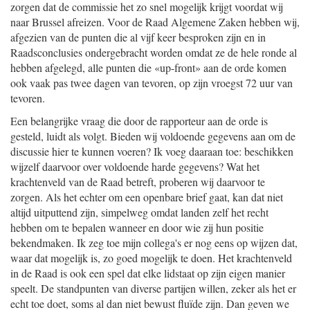
zorgen dat de commissie het zo snel mogelijk krijgt voordat wij
naar Brussel afreizen. Voor de Raad Algemene Zaken hebben wij,
afgezien van de punten die al vijf keer besproken zijn en in
Raadsconclusies ondergebracht worden omdat ze de hele ronde al
hebben afgelegd, alle punten die «up-front» aan de orde komen
ook vaak pas twee dagen van tevoren, op zijn vroegst 72 uur van
tevoren.
Een belangrijke vraag die door de rapporteur aan de orde is
gesteld, luidt als volgt. Bieden wij voldoende gegevens aan om de
discussie hier te kunnen voeren? Ik voeg daaraan toe: beschikken
wijzelf daarvoor over voldoende harde gegevens? Wat het
krachtenveld van de Raad betreft, proberen wij daarvoor te
zorgen. Als het echter om een openbare brief gaat, kan dat niet
altijd uitputtend zijn, simpelweg omdat landen zelf het recht
hebben om te bepalen wanneer en door wie zij hun positie
bekendmaken. Ik zeg toe mijn collega's er nog eens op wijzen dat,
waar dat mogelijk is, zo goed mogelijk te doen. Het krachtenveld
in de Raad is ook een spel dat elke lidstaat op zijn eigen manier
speelt. De standpunten van diverse partijen willen, zeker als het er
echt toe doet, soms al dan niet bewust fluïde zijn. Dan geven we