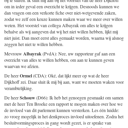
bij te sturen. Ik sluit mij aan bij het voorstel van de heer Dijkhoff
om in ieder geval een overzicht te krijgen. Desnoods kunnen we
dan vragen om een verkorte fiche over niet-wetgevende zaken,
zodat we zelf een keuze kunnen maken waar we meer over willen
weten. Het voorstel van collega Albayrak om alles te krijgen
behalve als wij aangeven dat wij het niet willen hebben, lijkt mij
niet juist. Dan moet eerst alles gemaakt worden, waarna wij alsnog
zeggen het niet te willen hebben.
Albayrak
Mevrouw
(PvdA): Nee, uw rapporteur gaf aan een
overzicht van alles te willen hebben, om aan te kunnen geven
waarvan we afzien.
Ormel
De heer
(CDA): Oké, dat lijkt meer op wat de heer
Dijkhoff zei. Daar sluit ik mij bij aan, want we moeten waken voor
verambtelijking.
Schouw
De heer
(D66): Ik heb het genoegen gesmaakt om samen
met de heer Ten Broeke een rapport te mogen maken over hoe we
de invloed van dit parlement kunnen versterken. Les één luidde:
zo vroeg mogelijk in het denkproces invloed uitoefenen. Zodra het
besluitvormingsproces in gang wordt gezet, is er sprake van