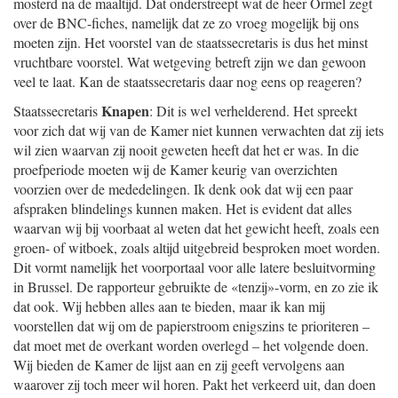
mosterd na de maaltijd. Dat onderstreept wat de heer Ormel zegt
over de BNC-fiches, namelijk dat ze zo vroeg mogelijk bij ons
moeten zijn. Het voorstel van de staatssecretaris is dus het minst
vruchtbare voorstel. Wat wetgeving betreft zijn we dan gewoon
veel te laat. Kan de staatssecretaris daar nog eens op reageren?
Knapen
Staatssecretaris
: Dit is wel verhelderend. Het spreekt
voor zich dat wij van de Kamer niet kunnen verwachten dat zij iets
wil zien waarvan zij nooit geweten heeft dat het er was. In die
proefperiode moeten wij de Kamer keurig van overzichten
voorzien over de mededelingen. Ik denk ook dat wij een paar
afspraken blindelings kunnen maken. Het is evident dat alles
waarvan wij bij voorbaat al weten dat het gewicht heeft, zoals een
groen- of witboek, zoals altijd uitgebreid besproken moet worden.
Dit vormt namelijk het voorportaal voor alle latere besluitvorming
in Brussel. De rapporteur gebruikte de «tenzij»-vorm, en zo zie ik
dat ook. Wij hebben alles aan te bieden, maar ik kan mij
voorstellen dat wij om de papierstroom enigszins te prioriteren –
dat moet met de overkant worden overlegd – het volgende doen.
Wij bieden de Kamer de lijst aan en zij geeft vervolgens aan
waarover zij toch meer wil horen. Pakt het verkeerd uit, dan doen