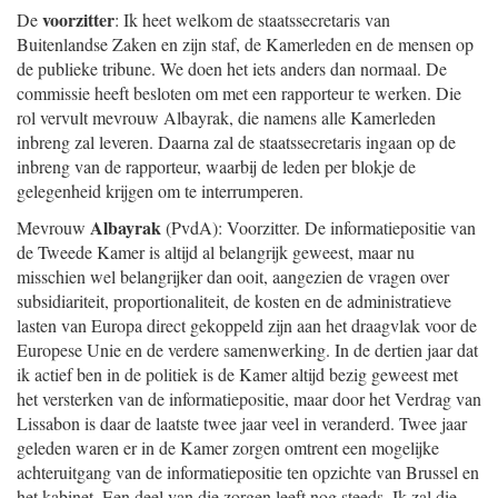
voorzitter
De
: Ik heet welkom de staatssecretaris van
Buitenlandse Zaken en zijn staf, de Kamerleden en de mensen op
de publieke tribune. We doen het iets anders dan normaal. De
commissie heeft besloten om met een rapporteur te werken. Die
rol vervult mevrouw Albayrak, die namens alle Kamerleden
inbreng zal leveren. Daarna zal de staatssecretaris ingaan op de
inbreng van de rapporteur, waarbij de leden per blokje de
gelegenheid krijgen om te interrumperen.
Albayrak
Mevrouw
(PvdA): Voorzitter. De informatiepositie van
de Tweede Kamer is altijd al belangrijk geweest, maar nu
misschien wel belangrijker dan ooit, aangezien de vragen over
subsidiariteit, proportionaliteit, de kosten en de administratieve
lasten van Europa direct gekoppeld zijn aan het draagvlak voor de
Europese Unie en de verdere samenwerking. In de dertien jaar dat
ik actief ben in de politiek is de Kamer altijd bezig geweest met
het versterken van de informatiepositie, maar door het Verdrag van
Lissabon is daar de laatste twee jaar veel in veranderd. Twee jaar
geleden waren er in de Kamer zorgen omtrent een mogelijke
achteruitgang van de informatiepositie ten opzichte van Brussel en
het kabinet. Een deel van die zorgen leeft nog steeds. Ik zal die