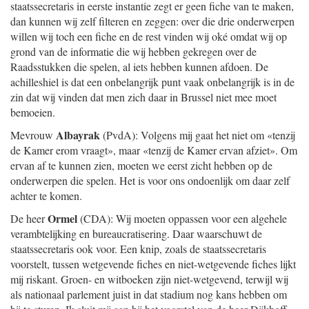
staatssecretaris in eerste instantie zegt er geen fiche van te maken,
dan kunnen wij zelf filteren en zeggen: over die drie onderwerpen
willen wij toch een fiche en de rest vinden wij oké omdat wij op
grond van de informatie die wij hebben gekregen over de
Raadsstukken die spelen, al iets hebben kunnen afdoen. De
achilleshiel is dat een onbelangrijk punt vaak onbelangrijk is in de
zin dat wij vinden dat men zich daar in Brussel niet mee moet
bemoeien.
Albayrak
Mevrouw
(PvdA): Volgens mij gaat het niet om «tenzij
de Kamer erom vraagt», maar «tenzij de Kamer ervan afziet». Om
ervan af te kunnen zien, moeten we eerst zicht hebben op de
onderwerpen die spelen. Het is voor ons ondoenlijk om daar zelf
achter te komen.
Ormel
De heer
(CDA): Wij moeten oppassen voor een algehele
verambtelijking en bureaucratisering. Daar waarschuwt de
staatssecretaris ook voor. Een knip, zoals de staatssecretaris
voorstelt, tussen wetgevende fiches en niet-wetgevende fiches lijkt
mij riskant. Groen- en witboeken zijn niet-wetgevend, terwijl wij
als nationaal parlement juist in dat stadium nog kans hebben om