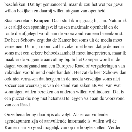
beschikken. Dat ligt genuanceerd, maar ik zou het wel per geval
willen bekijken en daarbij willen uitgaan van openheid.
Knapen
Staatssecretaris
: Daar sluit ik mij graag bij aan. Natuurlijk
is er altijd een spanningsveld tussen maximale openheid en de
route die afgelegd wordt aan de vooravond van een bijeenkomst.
De heer Schouw zegt dat de Kamer het soms uit de media moet
vernemen. Uit mijn mond zal hij zeker niet horen dat je de media
soms met een zekere behoedzaamheid moet interpreteren, maar ik
maak er de volgende aanvulling bij. In het Coreper wordt in de
dagen voorafgaand aan een Europese Raad of vergaderingen van
vakraden voortdurend onderhandeld. Het zal de heer Schouw dan
ook niet verrassen dat hetgeen in de media verschijnt soms niet
zozeer een weerslag is van de stand van zaken als wel van wat
sommigen willen bereiken en anderen willen verhinderen. Dat is
een puzzel die nog niet helemaal te leggen valt aan de vooravond
van een Raad.
Onze benadering daarbij is als volgt. Als er aanvullende
agendapunten zijn of aanvullende informatie is, willen wij de
Kamer daar zo goed mogelijk van op de hoogte stellen. Verder