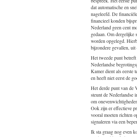
bespreek. Het eerste pun
dat automatische en sne
nageleefd. De financiële
financieel konden bijsp
Nederland geen cent mo
gedaan. Om dergelijke si
worden opgelegd. Hierbij
bijzondere gevallen, ui
Het tweede punt betreft
Nederlandse begrotingsp
Kamer dient als eerste 
en heeft niet eerst de 
Het derde punt van de
steunt de Nederlandse i
om onevenwichtigheden v
Ook zijn er effectieve p
vooral moeten richten o
signaleren via een bepe
Ik sta graag nog even k