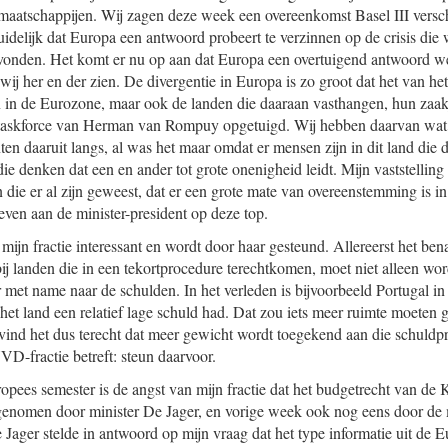
maatschappijen. Wij zagen deze week een overeenkomst Basel III versc
delijk dat Europa een antwoord probeert te verzinnen op de crisis die 
vonden. Het komt er nu op aan dat Europa een overtuigend antwoord we
wij her en der zien. De divergentie in Europa is zo groot dat het van het
n in de Eurozone, maar ook de landen die daaraan vasthangen, hun zaak
e taskforce van Herman van Rompuy opgetuigd. Wij hebben daarvan wat
en daaruit langs, al was het maar omdat er mensen zijn in dit land die d
 denken dat een en ander tot grote onenigheid leidt. Mijn vaststelling is
n die er al zijn geweest, dat er een grote mate van overeenstemming is 
ven aan de minister-president op deze top.
 mijn fractie interessant en wordt door haar gesteund. Allereerst het b
 bij landen die in een tekortprocedure terechtkomen, moet niet alleen w
 met name naar de schulden. In het verleden is bijvoorbeeld Portugal in
 het land een relatief lage schuld had. Dat zou iets meer ruimte moeten
vind het dus terecht dat meer gewicht wordt toegekend aan die schuldpr
D-fractie betreft: steun daarvoor.
opees semester is de angst van mijn fractie dat het budgetrecht van de
genomen door minister De Jager, en vorige week ook nog eens door de 
Jager stelde in antwoord op mijn vraag dat het type informatie uit de