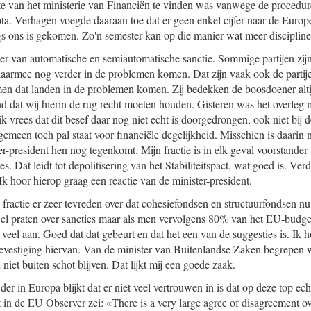
ite van het ministerie van Financiën te vinden was vanwege de proced
ta. Verhagen voegde daaraan toe dat er geen enkel cijfer naar de Euro
ngs ons is gekomen. Zo'n semester kan op die manier wat meer disciplin
nder van automatische en semiautomatische sanctie. Sommige partijen zijn
daarmee nog verder in de problemen komen. Dat zijn vaak ook de partijen
en dat landen in de problemen komen. Zij bedekken de boosdoener alt
nd dat wij hierin de rug recht moeten houden. Gisteren was het overleg m
 vrees dat dit besef daar nog niet echt is doorgedrongen, ook niet bij de
lgemeen toch pal staat voor financiële degelijkheid. Misschien is daari
ster-president hen nog tegenkomt. Mijn fractie is in elk geval voorstande
. Dat leidt tot depolitisering van het Stabiliteitspact, wat goed is. Verd
 Ik hoor hierop graag een reactie van de minister-president.
 fractie er zeer tevreden over dat cohesiefondsen en structuurfondsen n
el praten over sancties maar als men vervolgens 80% van het EU-budge
 veel aan. Goed dat dat gebeurt en dat het een van de suggesties is. Ik 
bevestiging hiervan. Van de minister van Buitenlandse Zaken begrepen 
iet buiten schot blijven. Dat lijkt mij een goede zaak.
er in Europa blijkt dat er niet veel vertrouwen in is dat op deze top e
in de EU Observer zei: «There is a very large agree of disagreement ov