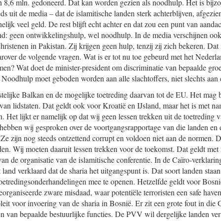
 8,6 mln. gedoneerd. Dat kan worden gezien als noodhulp. Het is bijzo
ds uit de media – dat de islamitische landen sterk achterblijven, afgez
elijk veel geld. De rest blijft echt achter en dat zou een punt van aanda
d: geen ontwikkelingshulp, wel noodhulp. In de media verschijnen oo
hristenen in Pakistan. Zij krijgen geen hulp, tenzij zij zich bekeren. Dat
arover de volgende vragen. Wat is er tot nu toe gebeurd met het Nederla
men? Wat doet de minister-president om discriminatie van bepaalde gr
Noodhulp moet geboden worden aan alle slachtoffers, niet slechts aan 
 Westelijke Balkan en de mogelijke toetreding daarvan tot de EU. Het ma
s van lidstaten. Dat geldt ook voor Kroatië en IJsland, maar het is met n
kan. Het lijkt er namelijk op dat wij geen lessen trekken uit de toetredin
hebben wij gesproken over de voortgangsrapportage van die landen en daa
n. Ze zijn nog steeds ontzettend corrupt en voldoen niet aan de normen.
nden. Wij moeten daaruit lessen trekken voor de toekomst. Dat geldt met
van de organisatie van de islamitische conferentie. In de Caïro-verklarin
land verklaard dat de sharia het uitgangspunt is. Dat soort landen staa
 toetredingsonderhandelingen mee te openen. Hetzelfde geldt voor Bosn
eorganiseerde zware misdaad, waar potentiële terroristen een safe have
eit voor invoering van de sharia in Bosnië. Er zit een grote fout in d
n van bepaalde bestuurlijke functies. De PVV wil dergelijke landen ver