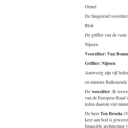
Ormel
De fungerend voorzitter
Blok
De griffier van de vast
Nijssen
Voorzitter: Van Bomm
Griffier: Nijssen
Aanwezig zijn vijf led
en minister Balkenende 
voorzitter
De
: Ik verw
van de Europese Raad van
leden daarom vier minut
Ten Broeke
De heer
(V
keer aan bod is geweest
financiële architectuur 