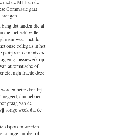
ure met de MEF en de
pese Commissie gaat
e brengen.
 bang dat landen die al
 die niet echt willen
ijd maar weer met de
et onze collega's in het
 partij van de minister-
n nog enig missiewerk op
r van automatische of
er ziet mijn fractie deze
u worden betrokken bij
t negeert, dan hebben
hoor graag van de
wij vorige week dat de
chte afspraken worden
er a large number of