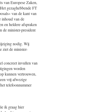
taris van Europese Zaken,
». Het gezaghebbende FT
posals» van de kant van
e inhoud van de
ken en heldere afspraken
un de minister-president
ijziging nodig. Wij
 ziet de minister-
el concreet invullen van
stigingen worden
rop kunnen vertrouwen,
een vrij afwezige
f het telefoonnummer
e ik graag hier