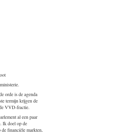
oot
inisterie.
de orde is de agenda
te termijn krijgen de
 de VVD-fractie.
arlement al een paar
. Ik doel op de
p de financiële markten,