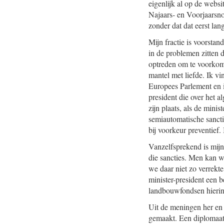
eigenlijk al op de webs
Najaars- en Voorjaarsno
zonder dat dat eerst la
Mijn fractie is voorsta
in de problemen zitten 
optreden om te voorkom
mantel met liefde. Ik vi
Europees Parlement en ik
president die over het a
zijn plaats, als de mini
semiautomatische sancties
bij voorkeur preventief.
Vanzelfsprekend is mijn
die sancties. Men kan w
we daar niet zo verrekte
minister-president een 
landbouwfondsen hierin n
Uit de meningen her en d
gemaakt. Een diplomaat 