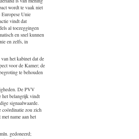
Nederland is van mening
act wordt te vaak niet
de Europese Unie
ctie vindt dat
dels al toezeggingen
omatisch en snel kunnen
ie en zelfs, in
 van het kabinet dat de
spect voor de Kamer; de
 begroting te behouden
tigheden. De PVV
het belangrijk vindt
udige signaalwaarde.
e coördinatie zou zich
ht met name aan het
0 mln. gedoneerd;