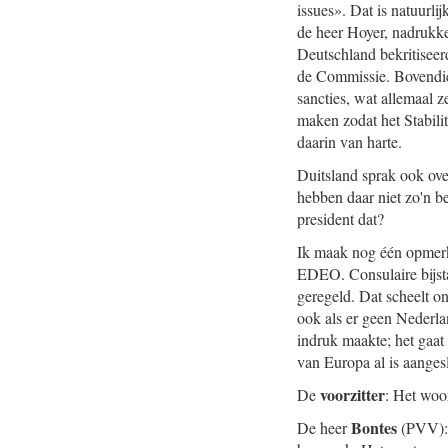
issues». Dat is natuurli
de heer Hoyer, nadrukke
Deutschland bekritiseer
de Commissie. Bovendi
sancties, wat allemaal ze
maken zodat het Stabilit
daarin van harte.
Duitsland sprak ook ove
hebben daar niet zo'n b
president dat?
Ik maak nog één opmerki
EDEO. Consulaire bijst
geregeld. Dat scheelt 
ook als er geen Nederla
indruk maakte; het gaa
van Europa al is aanges
voorzitter
De
: Het woo
Bontes
De heer
(PVV): 