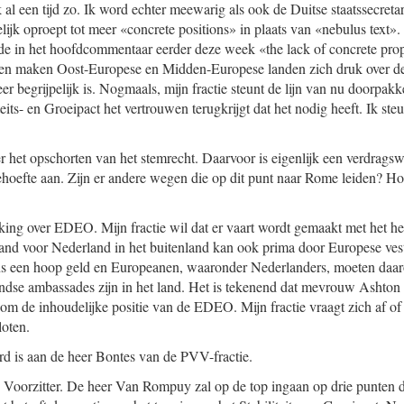
jk al een tijd zo. Ik word echter meewarig als ook de Duitse staatssecre
lijk oproept tot meer «concrete positions» in plaats van «nebulus text
de in het hoofdcommentaar eerder deze week «the lack of concrete pro
en maken Oost-Europese en Midden-Europese landen zich druk over d
er begrij
pelijk is. Nogmaals, mijn fractie steunt de lijn van nu doorpak
eits- en Groeipact het vertrou
wen terugkrijgt dat het nodig heeft. Ik ste
r het opschorten van het stemrecht. Daarvoor is eigenlijk een verdragsw
ehoefte aan. Zijn er andere wegen die op dit punt naar Rome leiden? Hoe
ng over EDEO. Mijn fractie wil dat er vaart wordt gemaakt met het he
and voor Nederland in het buitenland kan ook prima door Europese ve
ons een hoop geld en Europeanen, waaronder Nederlanders, moeten daa
ndse ambassades zijn in het land. Het is tekenend dat mevrouw Ashton 
t om de inhou
delijke positie van de EDEO. Mijn fractie vraagt zich af o
loten.
rd is aan de heer Bontes van de PVV-fractie.
Voorzitter. De heer Van Rompuy zal op de top ingaan op drie punten di