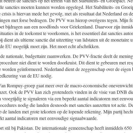
t betreft de sancties op het terrein van het Stabiliteits- en Groeipact. 
lle sancties moeten kunnen worden opgelegd. Het Stabiliteits- en Groeip
 crisis is hiervan mede het gevolg, met als resultaat dat Nederland en 
ringen met forse bedragen. De PVV was hierop overigens tegen. Mijn fra
et bijdragen aan een noodfonds voor Grieken
land. Daarvoor zijn inmid
tuaties in de toekomst te voorkomen, is het essentieel dat sancties aut
 dient als ultieme sanctie dat uitzetting van lidstaten uit de monetaire un
t de EU mogelijk moet zijn. Het moet echt afschrikken.
 de nationale, budgettaire raamwerken. De PVV-fractie deelt de mening
rocedure niet dient te worden doorkruist. Dit dient te gebeuren met re
te worden geïnformeerd. Nederland dient de zeggenschap over de eigen
goedkeuring van de EU nodig.
 Van Rompuy-groep gaat meer over de macro-economische onevenwich
nzet. Ook de PVV kan zich grotendeels vinden in de visie van DNB die 
roegtijdig te signaleren via een beperkt aantal indicatoren met eenvo
rocedures nodig die landen desnoods met sancties aanzetten tot actie. D
p de landen met grote tekorten op de lopende rekening. Mijn partij hec
rkt aantal indicatoren met eenvoudige signaalwaarde.
ort stil bij Pakistan. De internationale gemeenschap heeft inmiddels 65