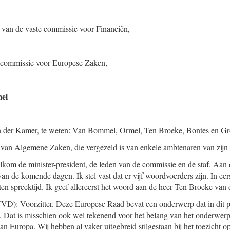
 van de vaste commissie voor Financiën,
e commissie voor Europese Zaken,
el
en der Kamer, te weten: Van Bommel, Ormel, Ten Broeke, Bontes en Gr
van Algemene Zaken, die vergezeld is van enkele ambtenaren van zijn m
elkom de minister-president, de leden van de commissie en de staf. Aan 
 de komende dagen. Ik stel vast dat er vijf woordvoerders zijn. In eers
en spreektijd. Ik geef allereerst het woord aan de heer Ten Broeke van
VD): Voorzitter. Deze Europese Raad bevat een onderwerp dat in dit p
. Dat is misschien ook wel tekenend voor het belang van het onderwerp
van Europa. Wij hebben al vaker uitgebreid stilgestaan bij het toezicht o