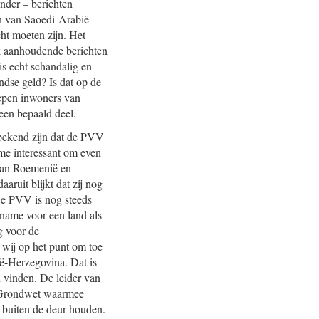
nder – berichten
ien van Saoedi-Arabië
cht moeten zijn. Het
k aanhoudende berichten
 is echt schandalig en
ndse geld? Is dat op de
oepen inwoners van
een bepaald deel.
g bekend zijn dat de PVV
ame interessant om even
g van Roemenië en
ruit blijkt dat zij nog
 De PVV is nog steeds
 name voor een land als
g voor de
n wij op het punt om toe
ië-Herzegovina. Dat is
n vinden. De leider van
ie Grondwet waarmee
 buiten de deur houden.