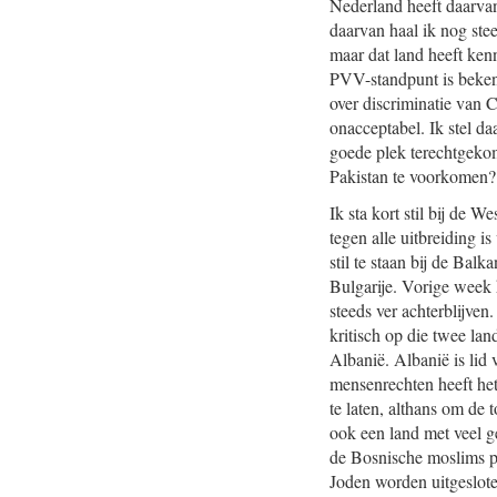
Nederland heeft daarvan
daarvan haal ik nog stee
maar dat land heeft kenn
PVV-standpunt is beken
over discriminatie van C
onacceptabel. Ik stel da
goede plek terechtgeko
Pakistan te voorkomen? 
Ik sta kort stil bij de
tegen alle uitbreiding i
stil te staan bij de Bal
Bulgarije. Vorige week 
steeds ver achterblijve
kritisch op die twee la
Albanië. Albanië is lid 
mensenrechten heeft het 
te laten, althans om de
ook een land met veel g
de Bosnische moslims pl
Joden worden uitgeslote