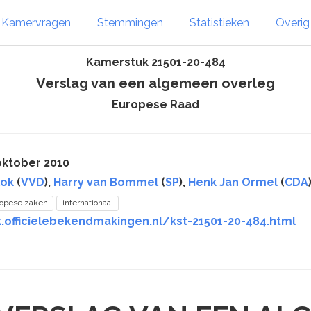
Kamervragen
Stemmingen
Statistieken
Overi
Kamerstuk 21501-20-484
Verslag van een algemeen overleg
Europese Raad
oktober 2010
lok
(
VVD
),
Harry van Bommel
(
SP
),
Henk Jan Ormel
(
CDA
opese zaken
internationaal
k.officielebekendmakingen.nl/kst-21501-20-484.html