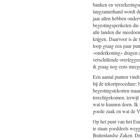
banken en verzekerings
langzamerhand wordt dui
jaar allen hebben onder
begrotingsperikelen die 
alle landen die meedoe
krijgen. Daarvoor is d
loop graag een paar punt
«onderkoning» dragen die
verschillende overlegge
ik graag nog eens meege
Een aantal punten vindt
bij de tekortprocedure;
begrotingstekorten maar
terechtgekomen, terwijl
wat te kunnen doen. Ik 
goede zaak en wat de VV
Op het punt van het Eur
te staan goeddeels weg
Buitenlandse Zaken. De 