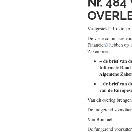
Nr. 484
OVERL
Vastgesteld
11 oktober
De vaste commissie vo
Financiën
3
hebben op 15
Zaken over:
de brief van d
−
Informele Raad 
Algemene Zaken
de brief van d
−
van de Europese
Van dit overleg brengen
De fungerend voorzitte
Van Bommel
De fungerend voorzitte