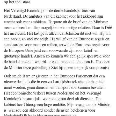
op het spel staat.
Het Verenigd Koninkrijk is de derde handelspartner van
Nederland. De ambities van dit kabinet voor het akkoord zijn
terecht ook zeer ambitieus. Ik quote uit de brief van de Minister:
«een zo breed en diep mogelijke toekomstige relatie». Daar is D66
het mee eens. Het lastige is alleen dat Johnson dit niet wil. Hij wil
een brexit, zo snel mogelijk. Hij wil af van de Europese regels en
standaarden voor mens en milieu, terwijl de Europese regels voor
de Europese Unie juist een voorwaarde zijn voor tarief- en
quotavrije handel. Alleen zo kunnen we een gelijk speelveld voor
de handel creëren, waarbij er geen race to the bottom is. Hoe ziet
de Minister deze patstelling? Ziet hij al een mogelijk compromis?
Ook stelde Barnier gisteren in het Europees Parlement dat een
nieuwe deal, als die in een zo kort tijdsbestek uitonderhandeld
moet worden, geen diensten en transport zou kunnen bevatten.
Het economische verkeer tussen Nederland en het Verenigd
Koninkrijk bestaat juist voor een groot deel uit diensten. Het
kabinet heeft hierop een hoge ambitie. Mijn vraag aan de Minister
is: wat zou een akkoord zonder diensten betekenen voor
Nederland? Ik hoor hier graag een reactie op.