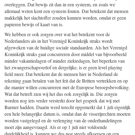
overleggen. Dat bewijs zit dan in een systeem, en zoals we
allemaal weten kent een systeem fouten. Dat betekent dat mensen
makkelijk het slachtoffer zouden kunnen worden, omdat er geen
papieren bewijs of kaart van is.
We hebben er ook zorgen over wat het betekent voor de
Nederlanders als in het Verenigd Koninkrijk straks wordt
afgeweken van de huidige sociale standaarden. Als het Verenigd
Koninkrijk straks gaat concurreren door middel van bijvoorbeeld
minder vakantiedagen of minder ziektedagen, het beperken van
het zwangerschapsverlof en dergelijke, is er geen level playing
field meer. Dat betekent dat de mensen hier in Nederland de
rekening gaan betalen van het feit dat de Britten vertrekken en op
die manier willen concurreren met de Europese beroepsbevolking.
Wat dat betreft zien wij het dus ook zorgelijk in. Die zorgen
worden nog iets verder versterkt door het gesprek dat wij met
Barnier hadden. Daarin werd terecht opgemerkt dat 1 juli eigenlijk
een hele belangrijke datum is, omdat dan de visserijrechten moeten
worden vastgelegd en de verlenging van de onderhandelingen
moet zijn aangevraagd. Als er op 1 juli niet voldoende
duidelijkheid is, kunnen we dus nog steeds afkoersen op een