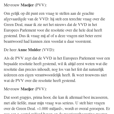
Maeijer
Mevrouw
(PVV):
Om gelijk op dit punt een vraag te stellen aan de geachte
afgevaardigde van de VVD: hij stelt een terechte vraag over die
Green Deal, maar ik zie net het nieuws dat de VVD in het
Europees Parlement voor die resolutie over die hele deal heeft
gestemd. Dus ik vraag mij af of u deze vragen niet beter eerst
beantwoord had kunnen zien voordat u daar voorstemt.
Anne Mulder
De heer
(VVD):
Als de PVV zegt dat de VVD in het Europees Parlement voor een
bepaalde resolutie heeft gestemd, wil ik altijd eerst weten wat die
resolutie dan precies inhoudt, nog los van het feit dat natuurlijk
iedereen een eigen verantwoordelijk heeft. Ik weet trouwens niet
wat de PVV over die resolutie heeft gestemd.
Maeijer
Mevrouw
(PVV):
Dat soort grapjes, prima hoor, die kan ik allemaal best incasseren,
met alle liefde, maar mijn vraag was serieus. U stelt hier vragen
over de Green Deal. «1.000 miljard», wordt er overal geroepen. Er
zou een x-aantal miljard boven op de meerjarenbegroting moeten.