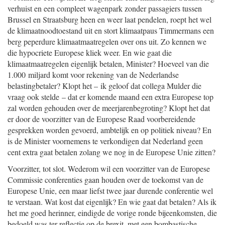
verhuist en een compleet wagenpark zonder passagiers tussen
Brussel en Straatsburg heen en weer laat pendelen, roept het wel
de klimaatnoodtoestand uit en stort klimaatpaus Timmermans een
berg peperdure klimaatmaatregelen over ons uit. Zo kennen we
die hypocriete Europese kliek weer. En wie gaat die
klimaatmaatregelen eigenlijk betalen, Minister? Hoeveel van die
1.000 miljard komt voor rekening van de Nederlandse
belastingbetaler? Klopt het – ik geloof dat collega Mulder die
vraag ook stelde – dat er komende maand een extra Europese top
zal worden gehouden over de meerjarenbegroting? Klopt het dat
er door de voorzitter van de Europese Raad voorbereidende
gesprekken worden gevoerd, ambtelijk en op politiek niveau? En
is de Minister voornemens te verkondigen dat Nederland geen
cent extra gaat betalen zolang we nog in de Europese Unie zitten?
Voorzitter, tot slot. Wederom wil een voorzitter van de Europese
Commissie conferenties gaan houden over de toekomst van de
Europese Unie, een maar liefst twee jaar durende conferentie wel
te verstaan. Wat kost dat eigenlijk? En wie gaat dat betalen? Als ik
het me goed herinner, eindigde de vorige ronde bijeenkomsten, die
bedoeld was ter reflectie op de brexit, met een bombastische