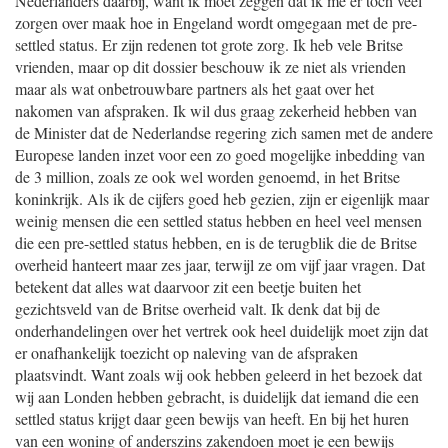
Nederlanders daarbij, want ik moet zeggen dat ik me er toch veel
zorgen over maak hoe in Engeland wordt omgegaan met de pre-
settled status. Er zijn redenen tot grote zorg. Ik heb vele Britse
vrienden, maar op dit dossier beschouw ik ze niet als vrienden
maar als wat onbetrouwbare partners als het gaat over het
nakomen van afspraken. Ik wil dus graag zekerheid hebben van
de Minister dat de Nederlandse regering zich samen met de andere
Europese landen inzet voor een zo goed mogelijke inbedding van
de 3 million, zoals ze ook wel worden genoemd, in het Britse
koninkrijk. Als ik de cijfers goed heb gezien, zijn er eigenlijk maar
weinig mensen die een settled status hebben en heel veel mensen
die een pre-settled status hebben, en is de terugblik die de Britse
overheid hanteert maar zes jaar, terwijl ze om vijf jaar vragen. Dat
betekent dat alles wat daarvoor zit een beetje buiten het
gezichtsveld van de Britse overheid valt. Ik denk dat bij de
onderhandelingen over het vertrek ook heel duidelijk moet zijn dat
er onafhankelijk toezicht op naleving van de afspraken
plaatsvindt. Want zoals wij ook hebben geleerd in het bezoek dat
wij aan Londen hebben gebracht, is duidelijk dat iemand die een
settled status krijgt daar geen bewijs van heeft. En bij het huren
van een woning of anderszins zakendoen moet je een bewijs