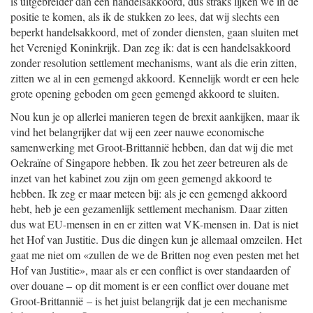
is uitgebreider dan een handelsakkoord, dus straks lijken we in de
positie te komen, als ik de stukken zo lees, dat wij slechts een
beperkt handelsakkoord, met of zonder diensten, gaan sluiten met
het Verenigd Koninkrijk. Dan zeg ik: dat is een handelsakkoord
zonder resolution settlement mechanisms, want als die erin zitten,
zitten we al in een gemengd akkoord. Kennelijk wordt er een hele
grote opening geboden om geen gemengd akkoord te sluiten.
Nou kun je op allerlei manieren tegen de brexit aankijken, maar ik
vind het belangrijker dat wij een zeer nauwe economische
samenwerking met Groot-Brittannië hebben, dan dat wij die met
Oekraïne of Singapore hebben. Ik zou het zeer betreuren als de
inzet van het kabinet zou zijn om geen gemengd akkoord te
hebben. Ik zeg er maar meteen bij: als je een gemengd akkoord
hebt, heb je een gezamenlijk settlement mechanism. Daar zitten
dus wat EU-mensen in en er zitten wat VK-mensen in. Dat is niet
het Hof van Justitie. Dus die dingen kun je allemaal omzeilen. Het
gaat me niet om «zullen de we de Britten nog even pesten met het
Hof van Justitie», maar als er een conflict is over standaarden of
over douane – op dit moment is er een conflict over douane met
Groot-Brittannië – is het juist belangrijk dat je een mechanisme