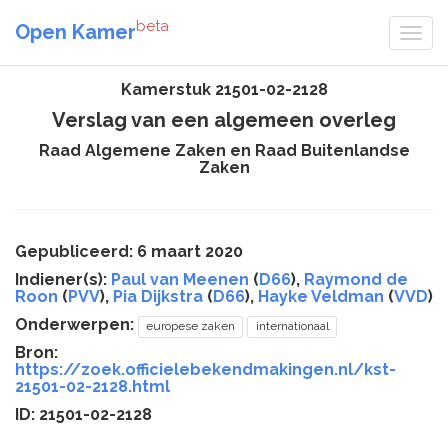
beta
Open Kamer
Kamerstuk 21501-02-2128
Verslag van een algemeen overleg
Raad Algemene Zaken en Raad Buitenlandse
Zaken
Gepubliceerd: 6 maart 2020
Indiener(s):
Paul van Meenen
(
D66
),
Raymond de
Roon
(
PVV
),
Pia Dijkstra
(
D66
),
Hayke Veldman
(
VVD
)
Onderwerpen:
europese zaken
internationaal
Bron:
https://zoek.officielebekendmakingen.nl/kst-
21501-02-2128.html
ID: 21501-02-2128