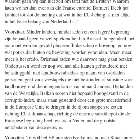
waarom gaan wij dan niet zelf om tafel met de Britten? Waarom
laten we het dan over aan die Franse eurofiel Barnier? Deelt het
kabinet tot slot de mening dat wat in het EU-belang is, niet altijd
in het beste belang van Nederland is?
Voorzitter. Minder landen, minder leden en een lagere begroting
zijn bepaald geen vanzelfsprekendheid in Brussel. Integendeel, het
gat moet worden gevuld plus een flinke schep erbovenop, en nog
wat potjes die buiten de begroting worden gehouden. Meer, meer,
meer is het credo. Driemaal raden wie daarvoor mag gaan betalen.
Ondertussen wordt er nog wel aan alle kanten gefraudeerd met
belastinggeld, met landbouwsubsidies op naam van overleden
personen, geld voor veestapels die niet bestonden of subsidie voor
landbouwgrond die in eigendom is van iemand anders. De landen
van de Westelijke Balkan scoren niet bepaald hoopgevend in de
corruptie-index, maar staan gesteund door een grote meerderheid
in de Europese Unie te dringen in de rij om stappen te zetten
richting EU-lidmaatschap, richting de enorme subsidiepot die de
Europese begroting heet, waaraan Nederland de grootste
nettobetaler van deze eeuw is.
Voorzitter. Terwijl het EP nog steeds elke maand naar Straatsburg