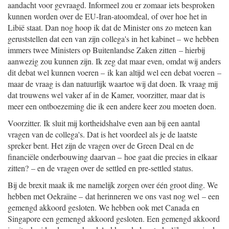
aandacht voor gevraagd. Informeel zou er zomaar iets besproken
kunnen worden over de EU-Iran-atoomdeal, of over hoe het in
Libië staat. Dan nog hoop ik dat de Minister ons zo meteen kan
geruststellen dat een van zijn collega's in het kabinet – we hebben
immers twee Ministers op Buitenlandse Zaken zitten – hierbij
aanwezig zou kunnen zijn. Ik zeg dat maar even, omdat wij anders
dit debat wel kunnen voeren – ik kan altijd wel een debat voeren –
maar de vraag is dan natuurlijk waartoe wij dat doen. Ik vraag mij
dat trouwens wel vaker af in de Kamer, voorzitter, maar dat is
meer een ontboezeming die ik een andere keer zou moeten doen.
Voorzitter. Ik sluit mij kortheidshalve even aan bij een aantal
vragen van de collega's. Dat is het voordeel als je de laatste
spreker bent. Het zijn de vragen over de Green Deal en de
financiële onderbouwing daarvan – hoe gaat die precies in elkaar
zitten? – en de vragen over de settled en pre-settled status.
Bij de brexit maak ik me namelijk zorgen over één groot ding. We
hebben met Oekraïne – dat herinneren we ons vast nog wel – een
gemengd akkoord gesloten. We hebben ook met Canada en
Singapore een gemengd akkoord gesloten. Een gemengd akkoord