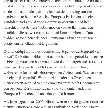
zeg maar het Europees Parlement tegenover de nationale lidstaten,
en dat die strijd is veroorzaakt door de zogeheten spitzenkandidaat
en de transnationale lijsten. Is het dan de oplossing om een
conferentie te houden? Als het Europees Parlement een eigen
kandidaat had gewild voor Commissievoorzitter, had het
misschien niet de heer Weber moeten voorstellen, maar een
kandidaat die op wat meer steun had kunnen rekenen. Dan
hadden ze toch beter de heer Timmermans kunnen steunen in
plaats van het elkaar niet te gunnen.
Rechtvaardigt dit nou een conferentie, tegen de achtergrond van
brexit? De Britten hebben niet aan de handrem getrokken, nee, ze
hebben gewoon een hele wagon van de trein afgehaald. Kijk nou
eens naar landen die niet lid zijn van de Europese Unie,
welwarende landen als Noorwegen en Zwitserland. Waarom zijn
die eigenlijk geen lid? Waarom zijn landen als Zweden en
Denemarken geen lid van de euro? Waarom heeft Denemarken
een opt-out? Kortom, zo ideaal vindt een aantal landen de
Europese Unie niet, althans niet op alle fronten.
Als je teruggaat naar 2005, zijn er twee referenda geweest over de
nieuwe Europese Grondwet, in Frankrijk en Nederland. Daarbij