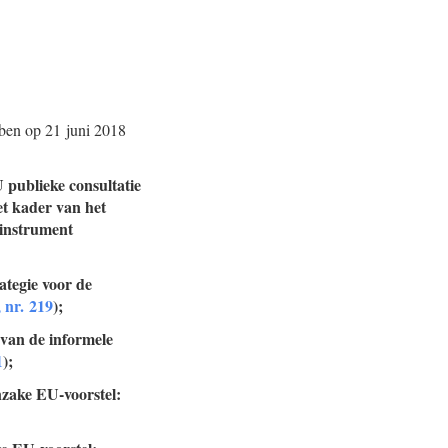
ben op 21 juni 2018
 publieke consultatie
et kader van het
sinstrument
ategie voor de
 nr. 219
);
 van de informele
1
);
nzake EU-voorstel: