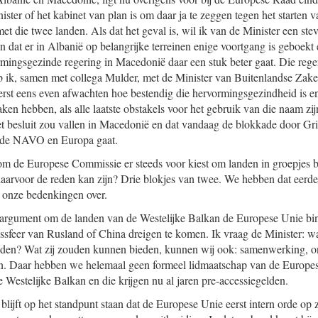
ister of het kabinet van plan is om daar ja te zeggen tegen het starten 
et die twee landen. Als dat het geval is, wil ik van de Minister een s
n dat er in Albanië op belangrijke terreinen enige voortgang is geboekt 
mingsgezinde regering in Macedonië daar een stuk beter gaat. Die regeri
ik, samen met collega Mulder, met de Minister van Buitenlandse Za
rst eens even afwachten hoe bestendig die hervormingsgezindheid is en
n hebben, als alle laatste obstakels voor het gebruik van die naam zi
et besluit zou vallen in Macedonië en dat vandaag de blokkade door Gr
r de NAVO en Europa gaat.
om de Europese Commissie er steeds voor kiest om landen in groepjes bi
daarvoor de reden kan zijn? Drie blokjes van twee. We hebben dat eer
 onze bedenkingen over.
argument om de landen van de Westelijke Balkan de Europese Unie binn
ssfeer van Rusland of China dreigen te komen. Ik vraag de Minister: w
ieden? Wat zij zouden kunnen bieden, kunnen wij ook: samenwerking, o
gen. Daar hebben we helemaal geen formeel lidmaatschap van de Europe
e Westelijke Balkan en die krijgen nu al jaren pre-accessiegelden.
lijft op het standpunt staan dat de Europese Unie eerst intern orde op 