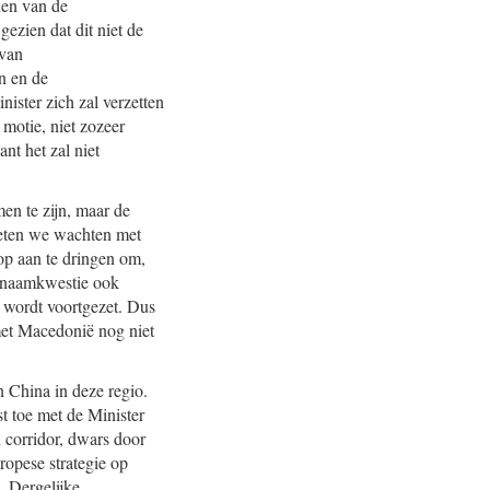
enen van de
ezien dat dit niet de
 van
n en de
nister zich zal verzetten
motie, niet zozeer
nt het zal niet
en te zijn, maar de
oeten we wachten met
op aan te dringen om,
e naamkwestie ook
 wordt voortgezet. Dus
met Macedonië nog niet
 China in deze regio.
t toe met de Minister
 corridor, dwars door
opese strategie op
. Dergelijke