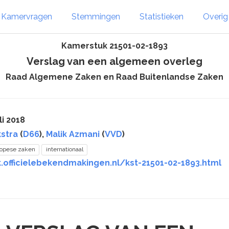
Kamervragen
Stemmingen
Statistieken
Overi
Kamerstuk 21501-02-1893
Verslag van een algemeen overleg
Raad Algemene Zaken en Raad Buitenlandse Zaken
li 2018
kstra
(
D66
),
Malik Azmani
(
VVD
)
opese zaken
internationaal
.officielebekendmakingen.nl/kst-21501-02-1893.html