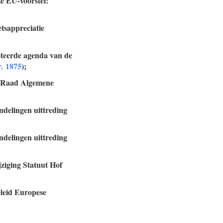
ke EU-voorstel:
etsappreciatie
oteerde agenda van de
r. 1875
);
ag Raad Algemene
ndelingen uittreding
ndelingen uittreding
jziging Statuut Hof
eleid Europese