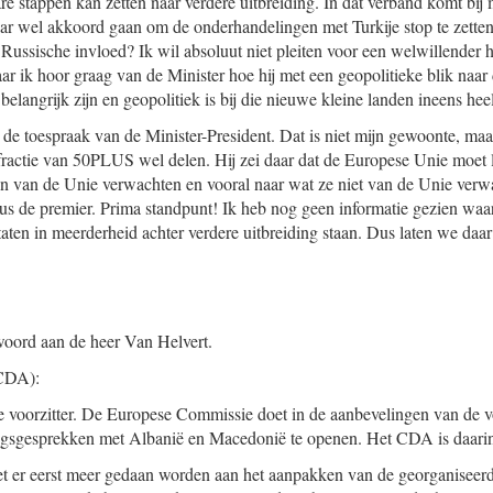
e stappen kan zetten naar verdere uitbreiding. In dat verband komt bij 
r wel akkoord gaan om de onderhandelingen met Turkije stop te zetten
ussische invloed? Ik wil absoluut niet pleiten voor een welwillender 
ar ik hoor graag van de Minister hoe hij met een geopolitieke blik naar 
belangrijk zijn en geopolitiek is bij die nieuwe kleine landen ineens hee
it de toespraak van de Minister-President. Dat is niet mijn gewoonte, maa
 fractie van 50PLUS wel delen. Hij zei daar dat de Europese Unie moet 
en van de Unie verwachten en vooral naar wat ze niet van de Unie ver
s de premier. Prima standpunt! Ik heb nog geen informatie gezien waarui
taten in meerderheid achter verdere uitbreiding staan. Dus laten we daa
woord aan de heer Van Helvert.
CDA):
e voorzitter. De Europese Commissie doet in de aanbevelingen van de v
ingsgesprekken met Albanië en Macedonië te openen. Het CDA is daari
et er eerst meer gedaan worden aan het aanpakken van de georganiseer