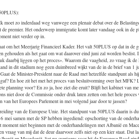
50PLUS):
 Ik moet zo inderdaad weg vanwege een plenair debat over de Belasting
t de premier. Het onderwerp immigratie komt later vandaag ook in de pl
oment niet verder op in.
gaat om het Meerjarig Financieel Kader. Het valt 50PLUS op dat in de
 gehouden als het gaat om wat daarover eind juni zal worden beslist. I
uk daarbij liggen op het proces». Waarom die vaagheid, zo vraag ik d
and in dit stadium nog geen duimbreed wijkt van de in de brief van 1 
Gaat de Minister-President naar de Raad met hetzelfde standpunt als hij
af? En hoe zit het met het proces van besluitvorming over het MFK? L
te planning voor? En zo ja, hoe ziet die eruit? Blijft het kabinet van m
e ons niet door de Commissie onder druk laten zetten om het hele proces
n van het Europees Parlement in mei volgend jaar door te jassen?
eiding van de Europese Unie. Het standpunt van 50PLUS daarin is duidel
 16 mei samen met de SP hebben ingediend: opschorting van de onderh
t moment niet beginnen met de onderhandelingen met Albanië en Mace
n vraag van mij dat de deur daarvoor zelfs niet op een kier staat. Dat laa
banië en Macedonië, ligt nu overigens voor bij de Europese Raad eind 