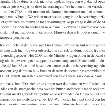
migratie. Het kabinet is ook niet overtuigd, zo begrepen wij, dat het op
en de juiste weg is tot deze hervormingen. We hebben in het verleden g
arom zal het CDA op dit moment niet kunnen instemmen met het openen
ingen met Albanië. We willen meer vooruitgang in de hervormingen zie
et gebruiken als motivatie tot hervormingen. Mijn vraag is dus of de Mi
 toetredingsonderhandelingen in Albanië. Ik overweeg daartoe ook een 
ister het niet zal doen, maar om de Minister daarin te ondersteunen, wa
Europese perspectief.
lijkt een belangrijke horde met Griekenland over de naamkwestie genom
 mag zich hier nog over uitspreken in een referendum. Tot die tijd m
t toetredingsproces. Het CDA wil de Minister vragen om er in de Raad 
og niet is geweest, geen stappen te zetten aangaande Macedonië tot d
ot die tijd kan Macedonië bovendien aantonen dat de hervormingsagenda
 moment, zeg ik er dan bij – kunnen daarom de toetredingsgesprekken 
CDA betreft, maar het is uiteraard een hele andere zaak dan Albanië.
an maakt het CDA zich grote zorgen over de invloeden van Rusland en
ader van de strategische nota over het buitenlandbeleid naar de toekoms
 Rusland maakt gebruik van politieke onzekerheden en China bouwt een
dermijnt de invloedssfeer van de EU. We moeten hier met spoed een Eur
 echter niet van mening dat een versneld lidmaatschap het antwoord is