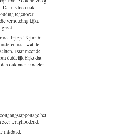
mijn fractie ook de vraag
. Daar is toch ook
houding tegenover
die verhouding kijkt.
l groot.
r wat hij op 13 juni in
luisteren naar wat de
wachten. Daar moet de
t duidelijk blijkt dat
r dan ook naar handelen.
oortgangsrapportage het
n zeer terughoudend.
de misdaad,