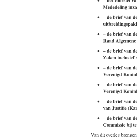
het voorstel v
–
Mededeling inza
de brief van d
–
uitbreidingspa
de brief van d
–
Raad Algemene Z
de brief van d
–
Zaken inclusief
de brief van d
–
Verenigd Konin
de brief van d
–
Verenigd Konin
de brief van d
–
van Justitie (K
de brief van d
–
Commissie bij te
Van dit overleg brengen