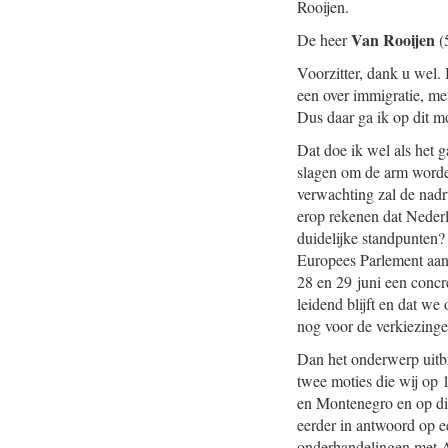
Rooijen.
Van Rooijen
De heer
(
Voorzitter, dank u wel.
een over immigratie, me
Dus daar ga ik op dit m
Dat doe ik wel als het 
slagen om de arm worden
verwachting zal de nadr
erop rekenen dat Nederl
duidelijke standpunten? 
Europees Parlement aang
28 en 29 juni een concre
leidend blijft en dat w
nog voor de verkiezinge
Dan het onderwerp uitbr
twee moties die wij op
en Montenegro en op di
eerder in antwoord op ee
onderhandelingen met Al