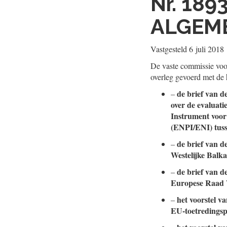
Nr. 189
ALGEM
Vastgesteld
6 juli 2018
De vaste commissie voo
overleg gevoerd met de 
de brief van d
–
over de evaluat
Instrument voor
(ENPI/ENI) tus
de brief van d
–
Westelijke Bal
de brief van d
–
Europese Raad 
het voorstel v
–
EU-toetredingsp