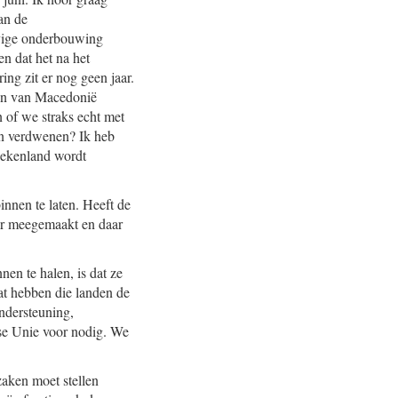
van de
tevige onderbouwing
en dat het na het
ng zit er nog geen jaar.
ken van Macedonië
 of we straks echt met
jn verdwenen? Ik heb
iekenland wordt
nnen te laten. Heeft de
der meegemaakt en daar
en te halen, is dat ze
at hebben die landen de
ndersteuning,
se Unie voor nodig. We
zaken moet stellen