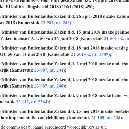
an de vaste commissie voor Europese Zaken d.d. 18 april 2018 inza
ke EU-uitbreidingsbeleid 2018 COM (2018) 450;
e Minister van Buitenlandse Zaken d.d. 26 april 2018 inzake kabin
kket 2018 (Kamerstuk
23 987, nr. 243
);
e Minister van Buitenlandse Zaken d.d. 15 juni 2018 inzake geann
aken inclusief Art. 50 van 26 juni 2018 (Kamerstuk
21 501-02, n
e Minister van Buitenlandse Zaken d.d. 18 mei 2018 inzake versl
 Art. 50 van 14 mei 2018 (Kamerstuk
21 501-02, nr. 1889
);
e Minister van Buitenlandse Zaken d.d. 2 mei 2018 inzake onderha
krijk (Kamerstuk
23 987, nr. 244
);
e Minister van Buitenlandse Zaken d.d. 9 mei 2018 inzake onderha
krijk (Kamerstuk
23 987, nr. 248
);
e Minister van Buitenlandse Zaken d.d. 9 mei 2018 inzake fiche: wi
amerstuk
22 112, nr. 2564
);
e Minister van Buitenlandse Zaken d.d. 25 mei 2018 inzake boeteb
 late implementatie van richtlijnen (Kamerstuk
21 109, nr. 234
).
 de commissies bijgaand geredigeerd woordelijk verslag uit.