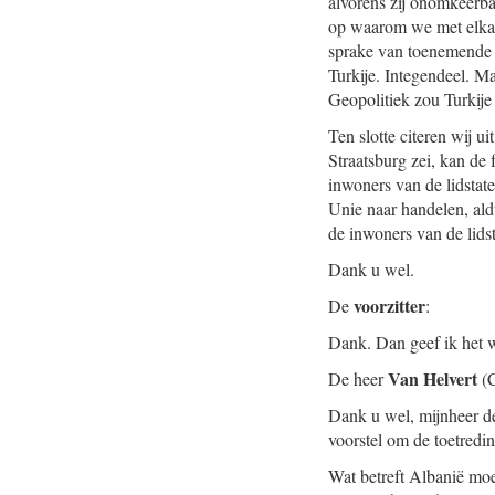
alvorens zij onomkeerbar
op waarom we met elkaa
sprake van toenemende R
Turkije. Integendeel. Ma
Geopolitiek zou Turkije 
Ten slotte citeren wij u
Straatsburg zei, kan de
inwoners van de lidstat
Unie naar handelen, aldu
de inwoners van de lids
Dank u wel.
voorzitter
De
:
Dank. Dan geef ik het 
Van Helvert
De heer
(
Dank u wel, mijnheer d
voorstel om de toetred
Wat betreft Albanië mo