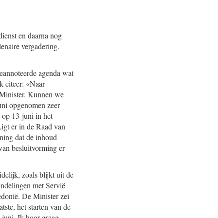
dienst en daarna nog
enaire vergadering.
 geannoteerde agenda wat
k citeer: «Naar
e Minister. Kunnen we
juni opgenomen zeer
 op 13 juni in het
igt er in de Raad van
ening dat de inhoud
 van besluitvorming er
ijk, zoals blijkt uit de
andelingen met Servië
donië. De Minister zei
tste, het starten van de
juni. Ik hoor graag