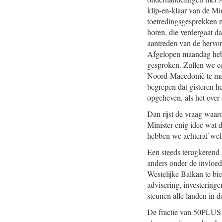
klip-en-klaar van de Min
toetredingsgesprekken m
horen, die verdergaat da
aantreden van de hervor
Afgelopen maandag heb 
gesproken. Zullen we ee
Noord-Macedonië te make
begrepen dat gisteren h
opgeheven, als het ove
Dan rijst de vraag waar
Minister enig idee wat 
hebben we achteraf wel
Een steeds terugkerend 
anders onder de invloed
Westelijke Balkan te b
advisering, investerin
steunen alle landen in d
De fractie van 50PLUS b