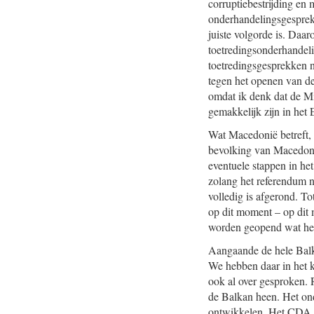
corruptiebestrijding en 
onderhandelingsgesprekk
juiste volgorde is. Da
toetredingsonderhandel
toetredingsgesprekken ni
tegen het openen van de
omdat ik denk dat de Min
gemakkelijk zijn in het 
Wat Macedonië betreft, 
bevolking van Macedonië
eventuele stappen in he
zolang het referendum n
volledig is afgerond. T
op dit moment – op dit
worden geopend wat het 
Aangaande de hele Balk
We hebben daar in het k
ook al over gesproken.
de Balkan heen. Het on
ontwikkelen. Het CDA is