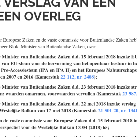
3
VERSLAG VAN EEN
EEN OVERLEG
r Europese Zaken en de vaste commissie voor Buitenlandse Zaken heb
heer Blok, Minister van Buitenlandse Zaken, over:
e Minister van Buitenlandse Zaken d.d. 15 februari 2018 inzake EU
ie van EU-steun voor de hervorming van het openbaar bestuur in h
 Pre-Accessiesteun (IPA en IPA II) en het Europees Nabuurschap
sen 2007 en 2016 (Kamerstuk
22 112, nr. 2488
);
e Minister van Buitenlandse Zaken d.d. 23 februari 2018 inzake str
kan: waarden omarmen, voorwaarden vervullen (Kamerstuk
23 987,
e Minister van Buitenlandse Zaken d.d. 22 mei 2018 inzake verslag
Westelijke Balkan van 17 mei 2018 (Kamerstuk
21 501-20, nr. 134
an de vaste commissie voor Europese Zaken d.d. 15 februari 2018 i
erspectief voor de Westelijke Balkan COM (2018) 65;