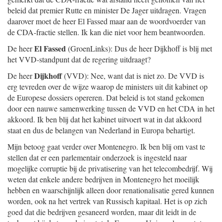
beleid dat premier Rutte en minister De Jager uitdragen. Vragen
daarover moet de heer El Fassed maar aan de woordvoerder van
de CDA-fractie stellen. Ik kan die niet voor hem beantwoorden.
El Fassed
De heer
(GroenLinks): Dus de heer Dijkhoff is blij met
het VVD-standpunt dat de regering uitdraagt?
Dijkhoff
De heer
(VVD): Nee, want dat is niet zo. De VVD is
erg tevreden over de wijze waarop de ministers uit dit kabinet op
de Europese dossiers opereren. Dat beleid is tot stand gekomen
door een nauwe samenwerking tussen de VVD en het CDA in het
akkoord. Ik ben blij dat het kabinet uitvoert wat in dat akkoord
staat en dus de belangen van Nederland in Europa behartigt.
Mijn betoog gaat verder over Montenegro. Ik ben blij om vast te
stellen dat er een parlementair onderzoek is ingesteld naar
mogelijke corruptie bij de privatisering van het telecombedrijf. Wij
weten dat enkele andere bedrijven in Montenegro het moeilijk
hebben en waarschijnlijk alleen door renationalisatie gered kunnen
worden, ook na het vertrek van Russisch kapitaal. Het is op zich
goed dat die bedrijven gesaneerd worden, maar dit leidt in de