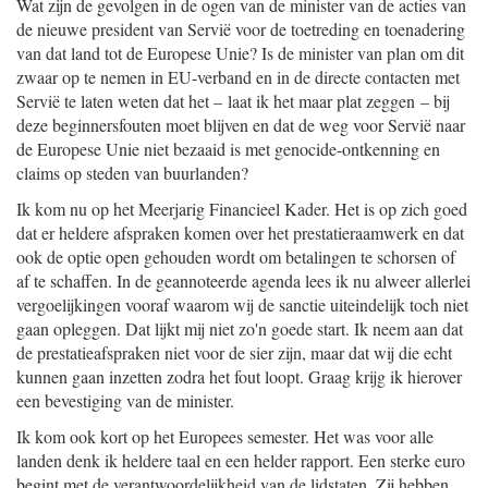
Wat zijn de gevolgen in de ogen van de minister van de acties van
de nieuwe president van Servië voor de toetreding en toenadering
van dat land tot de Europese Unie? Is de minister van plan om dit
zwaar op te nemen in EU-verband en in de directe contacten met
Servië te laten weten dat het – laat ik het maar plat zeggen – bij
deze beginnersfouten moet blijven en dat de weg voor Servië naar
de Europese Unie niet bezaaid is met genocide-ontkenning en
claims op steden van buurlanden?
Ik kom nu op het Meerjarig Financieel Kader. Het is op zich goed
dat er heldere afspraken komen over het prestatieraamwerk en dat
ook de optie open gehouden wordt om betalingen te schorsen of
af te schaffen. In de geannoteerde agenda lees ik nu alweer allerlei
vergoelijkingen vooraf waarom wij de sanctie uiteindelijk toch niet
gaan opleggen. Dat lijkt mij niet zo'n goede start. Ik neem aan dat
de prestatieafspraken niet voor de sier zijn, maar dat wij die echt
kunnen gaan inzetten zodra het fout loopt. Graag krijg ik hierover
een bevestiging van de minister.
Ik kom ook kort op het Europees semester. Het was voor alle
landen denk ik heldere taal en een helder rapport. Een sterke euro
begint met de verantwoordelijkheid van de lidstaten. Zij hebben