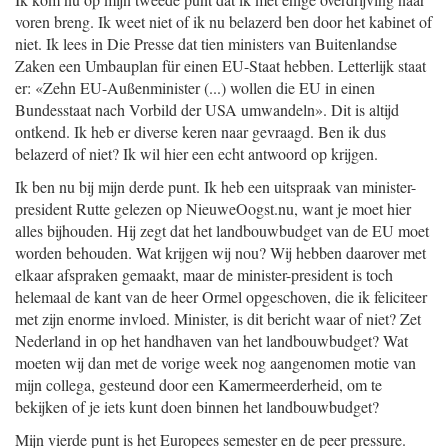
voren breng. Ik weet niet of ik nu belazerd ben door het kabinet of
niet. Ik lees in Die Presse dat tien ministers van Buitenlandse
Zaken een Umbauplan für einen EU-Staat hebben. Letterlijk staat
er: «Zehn EU-Außenminister (...) wollen die EU in einen
Bundesstaat nach Vorbild der USA umwandeln». Dit is altijd
ontkend. Ik heb er diverse keren naar gevraagd. Ben ik dus
belazerd of niet? Ik wil hier een echt antwoord op krijgen.
Ik ben nu bij mijn derde punt. Ik heb een uitspraak van minister-
president Rutte gelezen op NieuweOogst.nu, want je moet hier
alles bijhouden. Hij zegt dat het landbouwbudget van de EU moet
worden behouden. Wat krijgen wij nou? Wij hebben daarover met
elkaar afspraken gemaakt, maar de minister-president is toch
helemaal de kant van de heer Ormel opgeschoven, die ik feliciteer
met zijn enorme invloed. Minister, is dit bericht waar of niet? Zet
Nederland in op het handhaven van het landbouwbudget? Wat
moeten wij dan met de vorige week nog aangenomen motie van
mijn collega, gesteund door een Kamermeerderheid, om te
bekijken of je iets kunt doen binnen het landbouwbudget?
Mijn vierde punt is het Europees semester en de peer pressure.