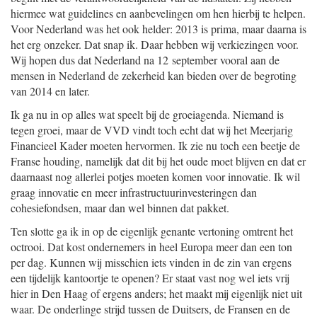
hiermee wat guidelines en aanbevelingen om hen hierbij te helpen.
Voor Nederland was het ook helder: 2013 is prima, maar daarna is
het erg onzeker. Dat snap ik. Daar hebben wij verkiezingen voor.
Wij hopen dus dat Nederland na 12 september vooral aan de
mensen in Nederland de zekerheid kan bieden over de begroting
van 2014 en later.
Ik ga nu in op alles wat speelt bij de groeiagenda. Niemand is
tegen groei, maar de VVD vindt toch echt dat wij het Meerjarig
Financieel Kader moeten hervormen. Ik zie nu toch een beetje de
Franse houding, namelijk dat dit bij het oude moet blijven en dat er
daarnaast nog allerlei potjes moeten komen voor innovatie. Ik wil
graag innovatie en meer infrastructuurinvesteringen dan
cohesiefondsen, maar dan wel binnen dat pakket.
Ten slotte ga ik in op de eigenlijk genante vertoning omtrent het
octrooi. Dat kost ondernemers in heel Europa meer dan een ton
per dag. Kunnen wij misschien iets vinden in de zin van ergens
een tijdelijk kantoortje te openen? Er staat vast nog wel iets vrij
hier in Den Haag of ergens anders; het maakt mij eigenlijk niet uit
waar. De onderlinge strijd tussen de Duitsers, de Fransen en de