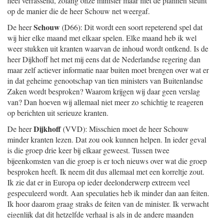
heel verrassend, zolang onze minister maar niet de plannen steunt
op de manier die de heer Schouw net weergaf.
Schouw
De heer
(D66): Dit wordt een soort repeterend spel dat
wij hier elke maand met elkaar spelen. Elke maand heb ik wel
weer stukken uit kranten waarvan de inhoud wordt ontkend. Is de
heer Dijkhoff het met mij eens dat de Nederlandse regering dan
maar zelf actiever informatie naar buiten moet brengen over wat er
in dat geheime genootschap van tien ministers van Buitenlandse
Zaken wordt besproken? Waarom krijgen wij daar geen verslag
van? Dan hoeven wij allemaal niet meer zo schichtig te reageren
op berichten uit serieuze kranten.
Dijkhoff
De heer
(VVD): Misschien moet de heer Schouw
minder kranten lezen. Dat zou ook kunnen helpen. In ieder geval
is die groep drie keer bij elkaar geweest. Tussen twee
bijeenkomsten van die groep is er toch nieuws over wat die groep
besproken heeft. Ik neem dit dus allemaal met een korreltje zout.
Ik zie dat er in Europa op ieder deelonderwerp extreem veel
gespeculeerd wordt. Aan speculaties heb ik minder dan aan feiten.
Ik hoor daarom graag straks de feiten van de minister. Ik verwacht
eigenlijk dat dit hetzelfde verhaal is als in de andere maanden