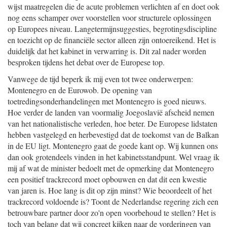
wijst maatregelen die de acute problemen verlichten af en doet ook
nog eens schamper over voorstellen voor structurele oplossingen
op Europees niveau. Langetermijnsugges
ties, begrotingsdiscipline
en toezicht op de financiële sector alleen zijn ontoereikend. Het is
duidelijk dat het kabinet in verwarring is. Dit zal nader worden
besproken tijdens het debat over de Europese top.
Vanwege de tijd beperk ik mij even tot twee onderwerpen:
Montenegro en de Eurowob. De opening van
toetredingsonderhandelingen met Montenegro is goed nieuws.
Hoe verder de landen van voormalig Joegoslavië afscheid nemen
van het nationalistische verleden, hoe beter. De Europese lidstaten
hebben vastgelegd en herbevestigd dat de toekomst van de Balkan
in de EU ligt. Montenegro gaat de goede kant op. Wij kunnen ons
dan ook grotendeels vinden in het kabinetsstandpunt. Wel vraag ik
mij af wat de minister bedoelt met de opmerking dat Montenegro
een positief trackrecord moet opbouwen en dat dit een kwestie
van jaren is. Hoe lang is dit op zijn minst? Wie beoordeelt of het
trackrecord voldoende is? Toont de Nederlandse regering zich een
betrouwbare partner door zo'n open voorbehoud te stellen? Het is
toch van belang dat wij concreet kijken naar de vorderingen van