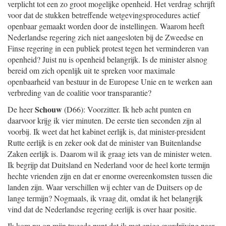
verplicht tot een zo groot mogelijke openheid. Het verdrag schrijft
voor dat de stukken betreffende wetgevingsprocedures actief
openbaar gemaakt worden door de instellingen. Waarom heeft
Nederlandse regering zich niet aangesloten bij de Zweedse en
Finse regering in een publiek protest tegen het verminderen van
openheid? Juist nu is openheid belangrijk. Is de minister alsnog
bereid om zich openlijk uit te spreken voor maximale
openbaarheid van bestuur in de Europese Unie en te werken aan
verbreding van de coalitie voor transparantie?
Schouw
De heer
(D66): Voorzitter. Ik heb acht punten en
daarvoor krijg ik vier minuten. De eerste tien seconden zijn al
voorbij. Ik weet dat het kabinet eerlijk is, dat minister-president
Rutte eerlijk is en zeker ook dat de minister van Buitenlandse
Zaken eerlijk is. Daarom wil ik graag iets van de minister weten.
Ik begrijp dat Duitsland en Nederland voor de heel korte termijn
hechte vrienden zijn en dat er enorme overeenkomsten tussen die
landen zijn. Waar verschillen wij echter van de Duitsers op de
lange termijn? Nogmaals, ik vraag dit, omdat ik het belangrijk
vind dat de Nederlandse regering eerlijk is over haar positie.
Ik kom nu op mijn tweede punt dat ik met enige overdrijving naar