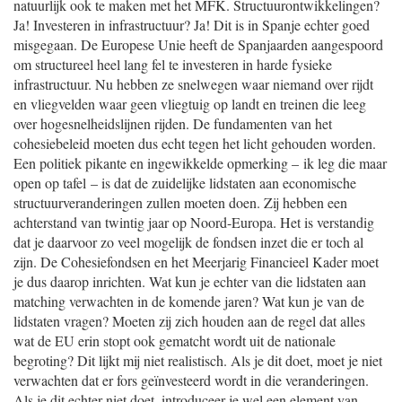
natuurlijk ook te maken met het MFK. Structuurontwikkelingen?
Ja! Investeren in infrastructuur? Ja! Dit is in Spanje echter goed
misgegaan. De Europese Unie heeft de Spanjaarden aangespoord
om structureel heel lang fel te investeren in harde fysieke
infrastructuur. Nu hebben ze snelwegen waar niemand over rijdt
en vliegvelden waar geen vliegtuig op landt en treinen die leeg
over hogesnelheidslijnen rijden. De fundamenten van het
cohesiebeleid moeten dus echt tegen het licht gehouden worden.
Een politiek pikante en ingewikkelde opmerking – ik leg die maar
open op tafel – is dat de zuidelijke lidstaten aan economische
structuurveranderingen zullen moeten doen. Zij hebben een
achterstand van twintig jaar op Noord-Europa. Het is verstandig
dat je daarvoor zo veel mogelijk de fondsen inzet die er toch al
zijn. De Cohesiefondsen en het Meerjarig Financieel Kader moet
je dus daarop inrichten. Wat kun je echter van die lidstaten aan
matching verwachten in de komende jaren? Wat kun je van de
lidstaten vragen? Moeten zij zich houden aan de regel dat alles
wat de EU erin stopt ook gematcht wordt uit de nationale
begroting? Dit lijkt mij niet realistisch. Als je dit doet, moet je niet
verwachten dat er fors geïnvesteerd wordt in die veranderingen.
Als je dit echter niet doet, introduceer je wel een element van