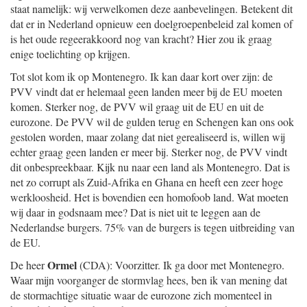
staat namelijk: wij verwelkomen deze aanbevelingen. Betekent dit
dat er in Nederland opnieuw een doelgroepenbeleid zal komen of
is het oude regeerakkoord nog van kracht? Hier zou ik graag
enige toelichting op krijgen.
Tot slot kom ik op Montenegro. Ik kan daar kort over zijn: de
PVV vindt dat er helemaal geen landen meer bij de EU moeten
komen. Sterker nog, de PVV wil graag uit de EU en uit de
eurozone. De PVV wil de gulden terug en Schengen kan ons ook
gestolen worden, maar zolang dat niet gerealiseerd is, willen wij
echter graag geen landen er meer bij. Sterker nog, de PVV vindt
dit onbespreekbaar. Kijk nu naar een land als Montenegro. Dat is
net zo corrupt als Zuid-Afrika en Ghana en heeft een zeer hoge
werkloosheid. Het is bovendien een homofoob land. Wat moeten
wij daar in godsnaam mee? Dat is niet uit te leggen aan de
Nederlandse burgers. 75% van de burgers is tegen uitbreiding van
de EU.
Ormel
De heer
(CDA): Voorzitter. Ik ga door met Montenegro.
Waar mijn voorganger de stormvlag hees, ben ik van mening dat
de stormachtige situatie waar de eurozone zich momenteel in