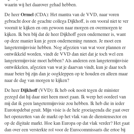
waarin wij het daarover gehad hebben.
Ormel
De heer
(CDA): Het mantra van de VVD, naar voren
gebracht door de geachte collega Dijkhoff, is om vooral niet te ver
vooruit te kijken en om gewoon naar morgen en overmorgen te
kijken. Ik ben blij dat de heer Dijkhoff geen ondernemer is, want
op deze manier kun je geen onderneming runnen. Je moet een
langetermijnvisie hebben. Nog afgezien van wat voor plannen er
ontwikkeld worden, vindt de VVD dan niet dat je toch wel een
langetermijnvisie moet hebben? Als anderen een langetermijnvisie
ontwikkelen, afgezien van wat je daarvan vindt, kun je daar toch
maar beter bij zijn dan je oogkleppen op te houden en alleen maar
naar de dag van morgen te kijken?
Dijkhoff
De heer
(VVD): Ik heb ook nooit tegen de minister
gezegd dat hij daar niet heen moet gaan. Ik werp het oordeel van
mij dat ik geen langetermijnvisie zou hebben. Ik heb die in ieder
Eurotopdebat geuit. Mijn visie is de hele groeiagenda die gaat over
het openzetten van de markt op het vlak van de dienstensector en
op de digitale markt. Hoe kan Europa op dat vlak verder? Het gaat
dan over een versterkte rol voor de Eurocommissaris die ertoe bij