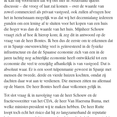
Ik kan mij voorstellen dat wij ons hier in Nederland tijdens
discussie – die vroeg of laat zal komen – over de waarde van
zowel commercieel als privaat vastgoed, ook zullen afvragen hoe
het in hemelsnaam mogelijk was dat wij het decennialang iedereen
gunden om een lening af te sluiten voor het kopen van een huis
die hoger was dan de waarde van het huis. Mijnheer Schouw
vraagt zich af hoe ik hierop kom; ik zeg dit in antwoord op de
vraag van de heer Bontes. Ik ben dus de eerste om te erkennen dat
er in Spanje onevenwichtig veel is geïnvesteerd in de fysieke
infrastructuur en dat de Spaanse economie zich van een in de
jaren tachtig nog achterlijke economie heeft ontwikkeld tot een
economie die veel te eenzijdig afhankelijk is van vastgoed. Dat is
absoluut waar. Er is een soort tulpenmanie geweest in Spanje met
mensen die tweede, derde en vierde huizen kochten, omdat zij
dachten daar wat aan te verdienen. Die mensen zitten nu allemaal
op de blaren. De heer Bontes heeft daar volkomen gelijk in.
Tot slot vraag ik in navolging van de heer Schouw en de
fractievoorzitter van het CDA, de heer Van Haersma Buma, met
welke minister-president wij te maken hebben. De heer Rutte
loopt toch echt het risico dat hij zo langzamerhand de reputatie