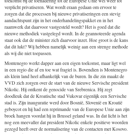
toekomst bij de toenadering tot de Europese Unie wel weer tot
verplicht privatiseren. Wat wordt eraan gedaan om ervoor te
zorgen dat die processen bij nieuwe privatiseringen een stevig
aandachtspunt zijn in het onderhandelingspakket en in het
raamwerk dat daarvoor vastgesteld wordt? Het is goed dat die
nieuwe methodiek vastgelegd wordt. In de geannoteerde agenda
staat ook dat de minister zich daarvoor inzet. Hoe groot is de kans
dat dit lukt? Wij hebben namelijk weinig aan een strenge methode
als wij die niet toepassen.
Montenegro werkt dapper aan een eigen toekomst, maar ligt wel
in een regio die af en toe wat fragiel is. Bovendien is Montenegro
als klein land heel afhankelijk van de buren. In die zin maakt de
VVD zich zorgen over de start van de nieuwe Servische president
Nikolic. Hij ontkent de genocide van Srebrenica. Hij zegt
doodleuk dat de Kroatische stad Vukovar eigenlijk een Servische
stad is. Zijn inauguratie werd door Bosnië, Slovenië en Kroatië
geboycot en hij had een reprimande van de Europese Unie aan zijn
broek hangen voordat hij in Brussel geland was. In dat licht is het
nog een meevaller dat president Nikolic enkele positieve woorden
gezegd heeft over de normalisering van de contacten met Kosovo.