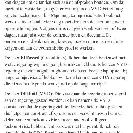
kan dragen dat de landen zich aan de afspraken houden. Om dat
toezicht te versterken, mogen er wat mij en de VVD betreft nog
sanctiemechanismen bij. Mijn langetermijnvisie betreft ook het
werk dat ieder land iedere dag moet doen om de economie weer
op orde te krijgen. Volgens mij is dat geen werk voor één of twee
dagen, maar juist voor de komende jaren en decennia. De
ondernemers, die ik ook erg koester, moeten namelijk de ruimte
krijgen om aan de economische groei te werken.
El Fassed
De heer
(GroenLinks): Ik ben dan toch benieuwd met
welke regering wij nu eigenlijk te maken hebben. Is het een VVD-
regering die zich nogal terughoudend en een beetje slap opstelt bij
langetermijnvisies of hebben wij te maken met een CDA-regering
die niet echt uitspreekt wat zij wil op de lange termijn?
Dijkhoff
De heer
(VVD): Die vraag aan de regering moet vooral
aan de regering gesteld worden. Ik kan namens de VVD
constateren dat de regering zich tot tevredenheid richt op zaken
die helpen en constructief zijn. Er is een verschil tussen het niet
delen van een toekomstvisie van een ander of zelf geen
toekomstvisie hebben. Dat laatste is niet het geval. Ik heb ook
gemerkt dat de CDA-fractie wat afstand heeft genomen van het