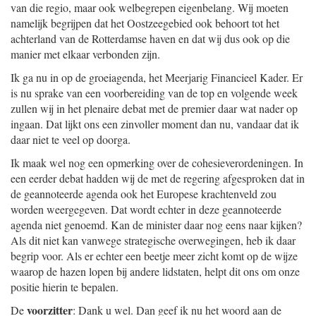
van die regio, maar ook welbegrepen eigenbelang. Wij moeten
namelijk begrijpen dat het Oostzeegebied ook behoort tot het
achterland van de Rotterdamse haven en dat wij dus ook op die
manier met elkaar verbonden zijn.
Ik ga nu in op de groeiagenda, het Meerjarig Financieel Kader. Er
is nu sprake van een voorbereiding van de top en volgende week
zullen wij in het plenaire debat met de premier daar wat nader op
ingaan. Dat lijkt ons een zinvoller moment dan nu, vandaar dat ik
daar niet te veel op doorga.
Ik maak wel nog een opmerking over de cohesieverordeningen. In
een eerder debat hadden wij de met de regering afgesproken dat in
de geannoteerde agenda ook het Europese krachtenveld zou
worden weergegeven. Dat wordt echter in deze geannoteerde
agenda niet genoemd. Kan de minister daar nog eens naar kijken?
Als dit niet kan vanwege strategische overwegingen, heb ik daar
begrip voor. Als er echter een beetje meer zicht komt op de wijze
waarop de hazen lopen bij andere lidstaten, helpt dit ons om onze
positie hierin te bepalen.
voorzitter
De
: Dank u wel. Dan geef ik nu het woord aan de