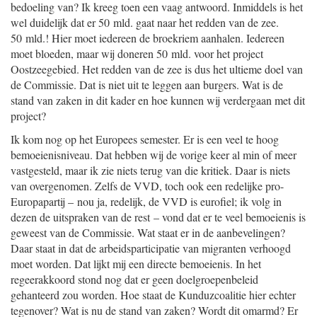
bedoeling van? Ik kreeg toen een vaag antwoord. Inmiddels is het
wel duidelijk dat er 50 mld. gaat naar het redden van de zee.
50 mld.! Hier moet iedereen de broekriem aanhalen. Iedereen
moet bloeden, maar wij doneren 50 mld. voor het project
Oostzeegebied. Het redden van de zee is dus het ultieme doel van
de Commissie. Dat is niet uit te leggen aan burgers. Wat is de
stand van zaken in dit kader en hoe kunnen wij verdergaan met dit
project?
Ik kom nog op het Europees semester. Er is een veel te hoog
bemoeienisniveau. Dat hebben wij de vorige keer al min of meer
vastgesteld, maar ik zie niets terug van die kritiek. Daar is niets
van overgenomen. Zelfs de VVD, toch ook een redelijke pro-
Europapartij – nou ja, redelijk, de VVD is eurofiel; ik volg in
dezen de uitspraken van de rest – vond dat er te veel bemoeienis is
geweest van de Commissie. Wat staat er in de aanbevelingen?
Daar staat in dat de arbeidsparticipatie van migranten verhoogd
moet worden. Dat lijkt mij een directe bemoeienis. In het
regeerakkoord stond nog dat er geen doelgroepenbeleid
gehanteerd zou worden. Hoe staat de Kunduzcoalitie hier echter
tegenover? Wat is nu de stand van zaken? Wordt dit omarmd? Er