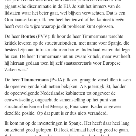
gigantische discriminatie in de EU. Je zult het immers van de
lidstaten waar het beter gaat, wel blijven verwachten. Dat is een
Gordiaanse knoop. Ik ben heel benieuwd of het kabinet ideeën
heeft over de wijze waarop je dit probleem kunt oplossen.
Bontes
De heer
(PVV): Ik hoor de heer Timmermans terechte
kritiek leveren op de structuurfondsen, met name voor Spanje, die
besteed zijn aan infrastructuur en bouw. Inderdaad waren dat lege
hulzen. De heer Timmermans uit nu zware kritiek, maar wat heeft
hij hieraan gedaan toen hij zelf staatssecretaris voor Europese
Zaken was?
Timmermans
De heer
(PvdA): Ik zou graag de verschillen tussen
de opeenvolgende kabinetten bekijken. Als je terugkijkt, hadden
de opeenvolgende Nederlandse kabinetten tot ongeveer de
eeuwwisseling, ongeacht de samenstelling op het punt van
structuurfondsen en het Meerjarig Financieel Kader ongeveer
dezelfde positie. Op dat punt is er dus niets veranderd.
Ik kom nu op de investeringen in Spanje. Het heeft daar heel lang
ontzettend goed gelopen. Dit leek allemaal heel erg goed te gaan.