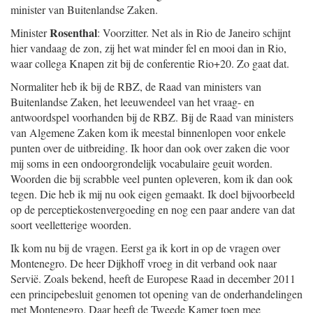
minister van Buitenlandse Zaken.
Rosenthal
Minister
: Voorzitter. Net als in Rio de Janeiro schijnt
hier vandaag de zon, zij het wat minder fel en mooi dan in Rio,
waar collega Knapen zit bij de conferentie Rio+20. Zo gaat dat.
Normaliter heb ik bij de RBZ, de Raad van ministers van
Buitenlandse Zaken, het leeuwendeel van het vraag- en
antwoordspel voorhanden bij de RBZ. Bij de Raad van ministers
van Algemene Zaken kom ik meestal binnenlopen voor enkele
punten over de uitbreiding. Ik hoor dan ook over zaken die voor
mij soms in een ondoorgrondelijk vocabulaire geuit worden.
Woorden die bij scrabble veel punten opleveren, kom ik dan ook
tegen. Die heb ik mij nu ook eigen gemaakt. Ik doel bijvoorbeeld
op de perceptiekostenvergoeding en nog een paar andere van dat
soort veelletterige woorden.
Ik kom nu bij de vragen. Eerst ga ik kort in op de vragen over
Montenegro. De heer Dijkhoff vroeg in dit verband ook naar
Servië. Zoals bekend, heeft de Europese Raad in december 2011
een principebesluit genomen tot opening van de onderhandelingen
met Montenegro. Daar heeft de Tweede Kamer toen mee