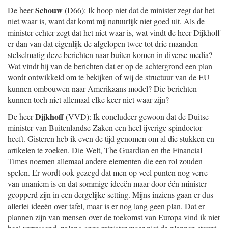
Schouw
De heer
(D66): Ik hoop niet dat de minister zegt dat het
niet waar is, want dat komt mij natuurlijk niet goed uit. Als de
minister echter zegt dat het niet waar is, wat vindt de heer Dijkhoff
er dan van dat eigenlijk de afgelopen twee tot drie maanden
stelselmatig deze berichten naar buiten komen in diverse media?
Wat vindt hij van de berichten dat er op de achtergrond een plan
wordt ontwikkeld om te bekijken of wij de structuur van de EU
kunnen ombouwen naar Amerikaans model? Die berichten
kunnen toch niet allemaal elke keer niet waar zijn?
Dijkhoff
De heer
(VVD): Ik concludeer gewoon dat de Duitse
minister van Buitenlandse Zaken een heel ijverige spindoctor
heeft. Gisteren heb ik even de tijd genomen om al die stukken en
artikelen te zoeken. Die Welt, The Guardian en the Financial
Times noemen allemaal andere elementen die een rol zouden
spelen. Er wordt ook gezegd dat men op veel punten nog verre
van unaniem is en dat sommige ideeën maar door één minister
geopperd zijn in een dergelijke setting. Mijns inziens gaan er dus
allerlei ideeën over tafel, maar is er nog lang geen plan. Dat er
plannen zijn van mensen over de toekomst van Europa vind ik niet