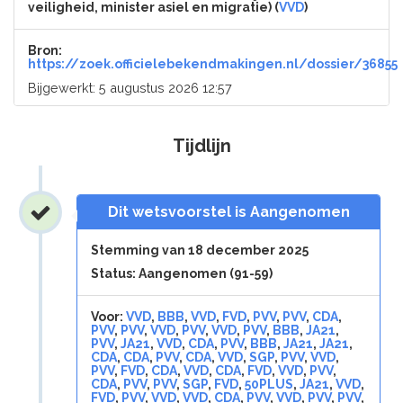
veiligheid, minister asiel en migratie) (
VVD
)
Bron:
https://zoek.officielebekendmakingen.nl/dossier/36855
Bijgewerkt: 5 augustus 2026 12:57
Tijdlijn
Dit wetsvoorstel is Aangenomen
Stemming van 18 december 2025
Status: Aangenomen (91-59)
Voor:
VVD
,
BBB
,
VVD
,
FVD
,
PVV
,
PVV
,
CDA
,
PVV
,
PVV
,
VVD
,
PVV
,
VVD
,
PVV
,
BBB
,
JA21
,
PVV
,
JA21
,
VVD
,
CDA
,
PVV
,
BBB
,
JA21
,
JA21
,
CDA
,
CDA
,
PVV
,
CDA
,
VVD
,
SGP
,
PVV
,
VVD
,
PVV
,
FVD
,
CDA
,
VVD
,
CDA
,
FVD
,
VVD
,
PVV
,
CDA
,
PVV
,
PVV
,
SGP
,
FVD
,
50PLUS
,
JA21
,
VVD
,
FVD
,
PVV
,
VVD
,
VVD
,
CDA
,
PVV
,
VVD
,
PVV
,
PVV
,