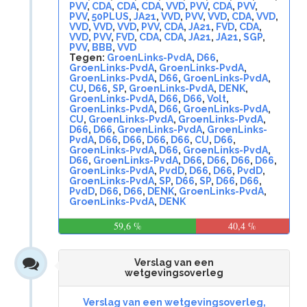
PVV
,
CDA
,
CDA
,
CDA
,
VVD
,
PVV
,
CDA
,
PVV
,
PVV
,
50PLUS
,
JA21
,
VVD
,
PVV
,
VVD
,
CDA
,
VVD
,
VVD
,
VVD
,
VVD
,
PVV
,
CDA
,
JA21
,
FVD
,
CDA
,
VVD
,
PVV
,
FVD
,
CDA
,
CDA
,
JA21
,
JA21
,
SGP
,
PVV
,
BBB
,
VVD
Tegen:
GroenLinks-PvdA
,
D66
,
GroenLinks-PvdA
,
GroenLinks-PvdA
,
GroenLinks-PvdA
,
D66
,
GroenLinks-PvdA
,
CU
,
D66
,
SP
,
GroenLinks-PvdA
,
DENK
,
GroenLinks-PvdA
,
D66
,
D66
,
Volt
,
GroenLinks-PvdA
,
D66
,
GroenLinks-PvdA
,
CU
,
GroenLinks-PvdA
,
GroenLinks-PvdA
,
D66
,
D66
,
GroenLinks-PvdA
,
GroenLinks-
PvdA
,
D66
,
D66
,
D66
,
D66
,
CU
,
D66
,
GroenLinks-PvdA
,
D66
,
GroenLinks-PvdA
,
D66
,
GroenLinks-PvdA
,
D66
,
D66
,
D66
,
D66
,
GroenLinks-PvdA
,
PvdD
,
D66
,
D66
,
PvdD
,
GroenLinks-PvdA
,
SP
,
D66
,
SP
,
D66
,
D66
,
PvdD
,
D66
,
D66
,
DENK
,
GroenLinks-PvdA
,
GroenLinks-PvdA
,
DENK
59,6 %
40,4 %
Verslag van een
wetgevingsoverleg
Verslag van een wetgevingsoverleg,