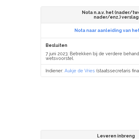
Nota n.a.v. het (nader/t
nader/enz.) verslag
Nota naar aanleiding van he
Besluiten
7 juni 2023: Betrekken bij de verdere behand
wetsvoorstel.
Indiener:
Aukje de Vries
(staatssecretaris fina
Leveren inbreng