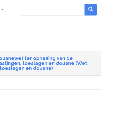
g
ouanewet ter opheffing van de
astingen, toeslagen en douane (Wet
 toeslagen en douane)