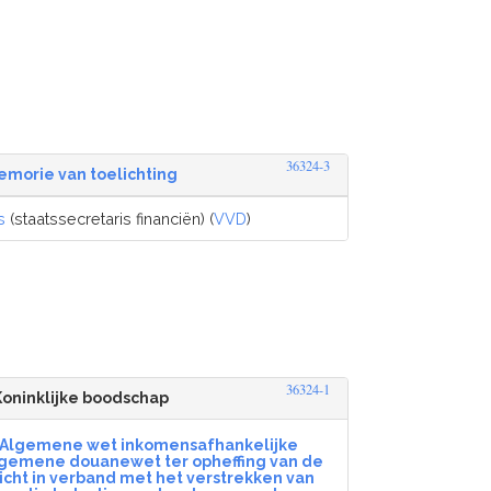
36324-3
emorie van toelichting
s
(staatssecretaris financiën) (
VVD
)
36324-1
Koninklijke boodschap
e Algemene wet inkomensafhankelijke
lgemene douanewet ter opheffing van de
cht in verband met het verstrekken van