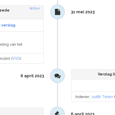
36324-6
weede
31 mei 2023
t verslag
eling van het
nciën) (
VVD
)
Verslag (
6 april 2023
Indiener:
Judith Tielen
6 april 2023