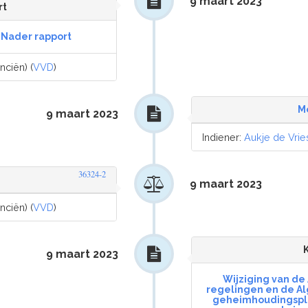
9 maart 2023
rt
 Nader rapport
nciën) (
VVD
)
M
9 maart 2023
Indiener:
Aukje de Vrie
36324-2
9 maart 2023
nciën) (
VVD
)
9 maart 2023
Wijziging van d
regelingen en de A
geheimhoudingspli