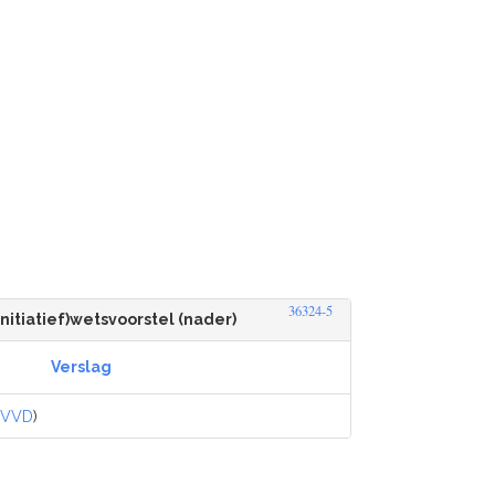
36324-5
initiatief)wetsvoorstel (nader)
Verslag
(
VVD
)