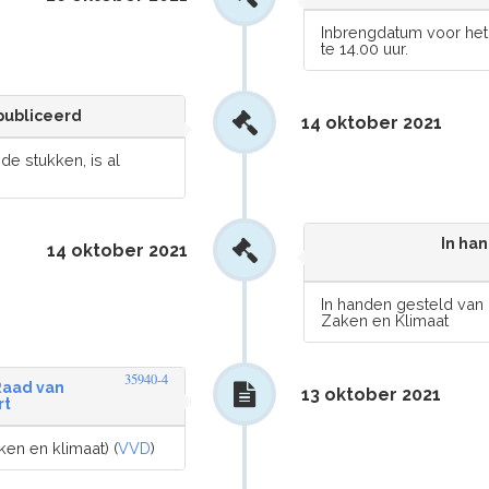
Inbrengdatum voor het
te 14.00 uur.
publiceerd
14 oktober 2021
e stukken, is al
In ha
14 oktober 2021
In handen gesteld va
Zaken en Klimaat
35940-4
Raad van
13 oktober 2021
rt
en en klimaat) (
VVD
)