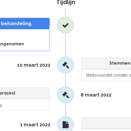
Tijdlijn
n behandeling.
 aangenomen
Stemmen 
10 maart 2022
Wetsvoorstel zonder
sproces]
8 maart 2022
g.
1 maart 2022