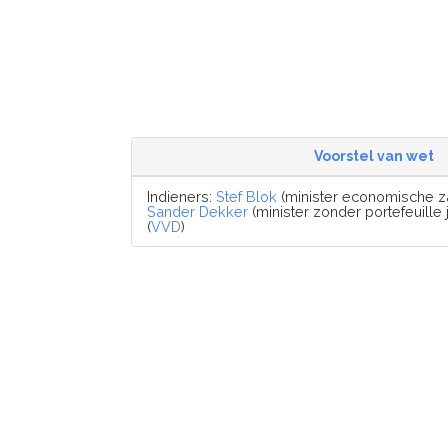
Voorstel van wet
Indieners:
Stef Blok
(minister economische za
Sander Dekker
(minister zonder portefeuille j
(
VVD
)