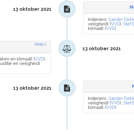
M
13 oktober 2021
Indieners:
Sander Dek
veiligheid) (
VVD
),
Stef 
klimaat) (
VVD
)
35940-2
13 oktober 2021
ken en klimaat) (
VVD
),
ustitie en veiligheid)
13 oktober 2021
Indieners:
Sander Dek
veiligheid) (
VVD
),
Stef 
klimaat) (
VVD
)