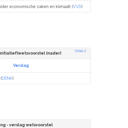
ister economische zaken en klimaat) (
VVD
)
35940-5
initiatief)wetsvoorstel (nader)
Verslag
(
DENK
)
ng - verslag wetsvoorstel