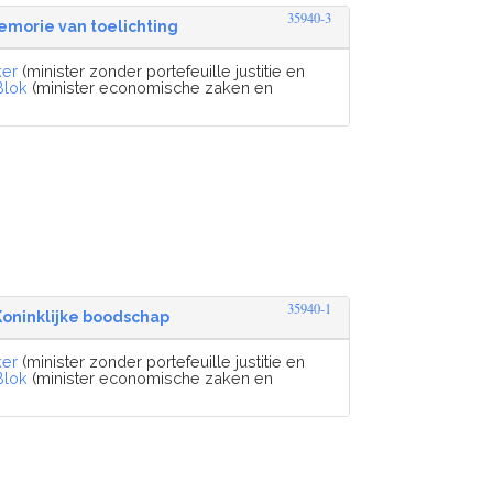
35940-3
emorie van toelichting
ker
(minister zonder portefeuille justitie en
Blok
(minister economische zaken en
35940-1
Koninklijke boodschap
ker
(minister zonder portefeuille justitie en
Blok
(minister economische zaken en