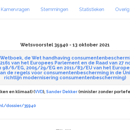
Kamervragen
Stemmingen
Statistieken
Overi
Wetsvoorstel 35940 - 13 oktober 2021
ijk Wetboek, de Wet handhaving consumentenbeschermi
/2161 van het Europees Parlement en de Raad van 27 nov
en 98/6/EG, 2005/29/EG en 2011/83/EU van het Europe
an de regels voor consumentenbescherming in de Uni
richtlijn modernisering consumentenbescherming)
ken en klimaat) (
VVD
),
Sander Dekker
(minister zonder portefeui
nl/dossier/35940