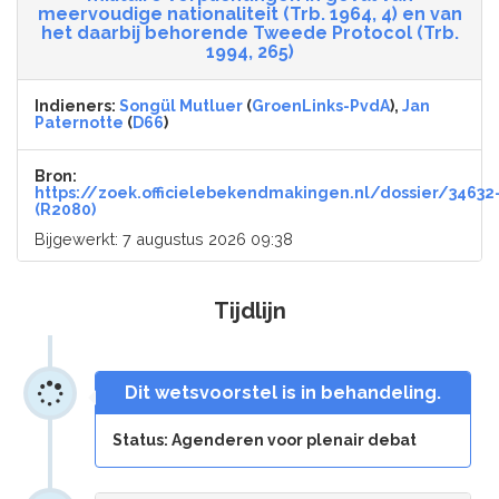
meervoudige nationaliteit (Trb. 1964, 4) en van
het daarbij behorende Tweede Protocol (Trb.
1994, 265)
Indieners:
Songül Mutluer
(
GroenLinks-PvdA
),
Jan
Paternotte
(
D66
)
Bron:
https://zoek.officielebekendmakingen.nl/dossier/34632
(R2080)
Bijgewerkt: 7 augustus 2026 09:38
Tijdlijn
Dit wetsvoorstel is in behandeling.
Status: Agenderen voor plenair debat