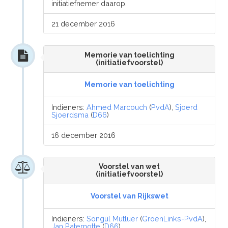
initiatiefnemer daarop.
21 december 2016
Memorie van toelichting
(initiatiefvoorstel)
Memorie van toelichting
Indieners:
Ahmed Marcouch
(
PvdA
),
Sjoerd
Sjoerdsma
(
D66
)
16 december 2016
Voorstel van wet
(initiatiefvoorstel)
Voorstel van Rijkswet
Indieners:
Songül Mutluer
(
GroenLinks-PvdA
),
Jan Paternotte
(
D66
)