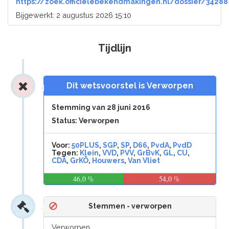
https://zoek.officielebekendmakingen.nl/dossier/34288
Bijgewerkt: 2 augustus 2026 15:10
Tijdlijn
Dit wetsvoorstel is Verworpen
Stemming van 28 juni 2016
Status: Verworpen
Voor:
50PLUS
,
SGP
,
SP
,
D66
,
PvdA
,
PvdD
Tegen:
Klein
,
VVD
,
PVV
,
GrBvK
,
GL
,
CU
,
CDA
,
GrKÖ
,
Houwers
,
Van Vliet
46,0 %
54,0 %
Stemmen - verworpen
Verworpen.