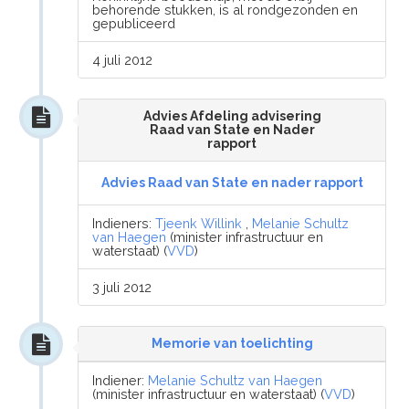
behorende stukken, is al rondgezonden en
gepubliceerd
4 juli 2012
Advies Afdeling advisering
Raad van State en Nader
rapport
Advies Raad van State en nader rapport
Indieners:
Tjeenk Willink
,
Melanie Schultz
van Haegen
(minister infrastructuur en
waterstaat) (
VVD
)
3 juli 2012
Memorie van toelichting
Indiener:
Melanie Schultz van Haegen
(minister infrastructuur en waterstaat) (
VVD
)