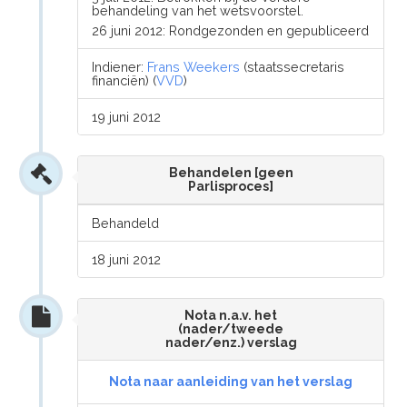
behandeling van het wetsvoorstel.
26 juni 2012: Rondgezonden en gepubliceerd
Indiener:
Frans Weekers
(staatssecretaris
financiën) (
VVD
)
19 juni 2012
Behandelen [geen
Parlisproces]
Behandeld
18 juni 2012
Nota n.a.v. het
(nader/tweede
nader/enz.) verslag
Nota naar aanleiding van het verslag