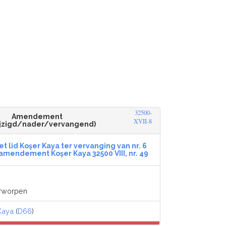
32500-
Amendement
XVII-8
jzigd/nader/vervangend)
lid Koşer Kaya ter vervanging van nr. 6
 amendement Koşer Kaya 32500 VIII, nr. 49
erworpen
Kaya
(
D66
)