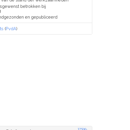
sgewenst betrokken bij
g
ndgezonden en gepubliceerd
ts
(
PvdA
)
32500-