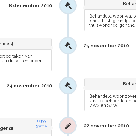
Behan
8 december 2010
Behandeld (voor wat b
kinderbijslag, kindg
thuiswonende gehandi
roces]
25 november 2010
tot de taken van
len die vallen onder
Behan
24 november 2010
Behandeld (voor zover 
Justitie behoorde en 
VWS en SZW)
32500-
22 november 2010
XVII-9
ngend)