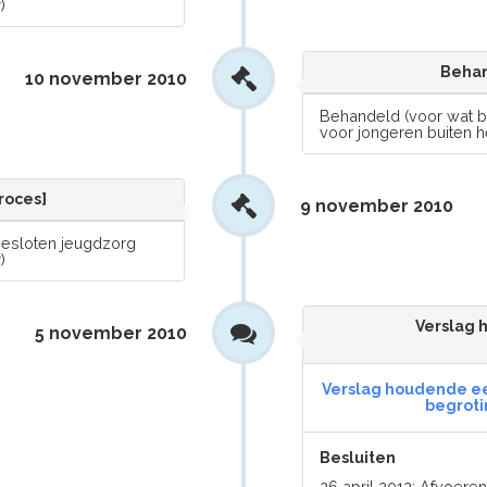
)
Behan
10 november 2010
Behandeld (voor wat b
voor jongeren buiten he
roces]
9 november 2010
gesloten jeugdzorg
)
Verslag 
5 november 2010
Verslag houdende ee
begroti
Besluiten
26 april 2012: Afvoer