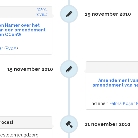
32500-
19 november 2010
XVII-7
n Hamer over het
g van een amendement
van OCenW
er
(
PvdA
)
15 november 2010
Amendement van h
amendement van het l
Indiener:
Fatma Koşer 
roces]
11 november 2010
gesloten jeugdzorg