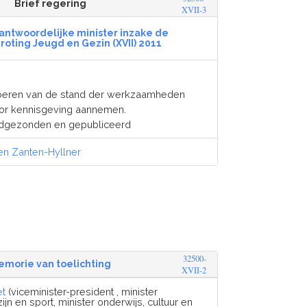
Brief regering
XVII-3
antwoordelijke minister inzake de
oting Jeugd en Gezin (XVII) 2011
oeren van de stand der werkzaamheden
or kennisgeving aannemen.
dgezonden en gepubliceerd
en Zanten-Hyllner
32500-
emorie van toelichting
XVII-2
et
(viceminister-president , minister
jn en sport, minister onderwijs, cultuur en