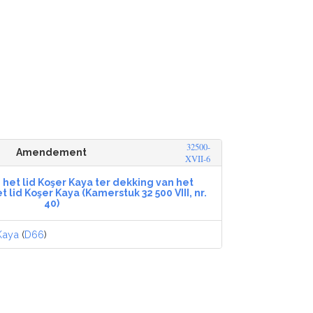
32500-
Amendement
XVII-6
et lid Koşer Kaya ter dekking van het
id Koşer Kaya (Kamerstuk 32 500 VIII, nr.
40)
Kaya
(
D66
)