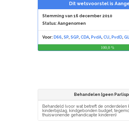
Dit wetsvoorstel is Aan
Stemming van 16 december 2010
Status: Aangenomen
Voor:
D66
,
SP
,
SGP
,
CDA
,
PvdA
,
CU
,
PvdD
,
G
100,0 %
Behandelen [geen Parlisp
Behandeld (voor wat betreft de onderdelen 
kinderbijslag, kindgebonden budget, tegem
thuiswonende gehandicapte kinderen)