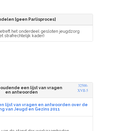
delen [geen Parlisproces]
etreft het onderdeel gesloten jeugdzorg
t strafrechtelijk kader)
32500-
houdende een lijst van vragen
XVII-5
en antwoorden
n lijst van vragen en antwoorden over de
ng van Jeugd en Gezins 2011
en van de stand der werkzaamheden