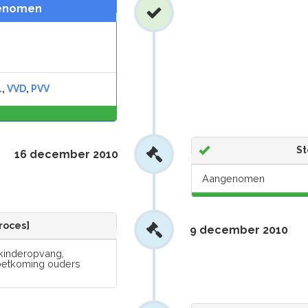
genomen
L
,
VVD
,
PVV
0,0
%
S
16 december 2010
Aangenomen
roces]
9 december 2010
kinderopvang,
oetkoming ouders