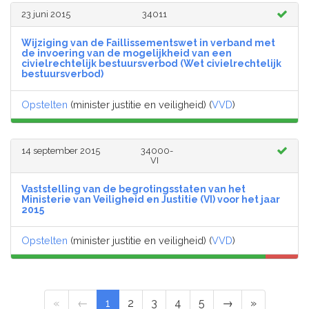
23 juni 2015
34011
Wijziging van de Faillissementswet in verband met
de invoering van de mogelijkheid van een
civielrechtelijk bestuursverbod (Wet civielrechtelijk
bestuursverbod)
Opstelten
(minister justitie en veiligheid) (
VVD
)
14 september 2015
34000-
VI
Vaststelling van de begrotingsstaten van het
Ministerie van Veiligheid en Justitie (VI) voor het jaar
2015
Opstelten
(minister justitie en veiligheid) (
VVD
)
«
←
1
2
3
4
5
→
»