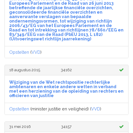
Europees Parlement en de Raad van 26 juni 2013
betreffende de jaarlijkse financiële overzichten,
geconsolideerde financiële overzichten en
aanverwante verslagen van bepaalde
ondernemingsvormen, tot wijziging van richtlijn
2006/43/EG van het Europees Parlement en de
Raad en tot intrekking van richtlijnen 78/660/EEG en
83/349/EEG van de Raad (PbEU 2013, L 182)
(Uitvoeringswet richtlijn jaarrekening)
Opstelten
(
VVD
)
18 augustus 2015
34162
Wijziging van de Wet rechtspositie rechterlijke
ambtenaren en enkele andere wetten in verband
met een herziening van de opleiding van rechters en
officieren van justitie
Opstelten
(minister justitie en veiligheid) (
VVD
)
31 mei 2016
34157