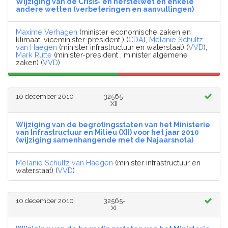
Wijziging van de Crisis- en herstelwet en enkele
andere wetten (verbeteringen en aanvullingen)
Maxime Verhagen
(minister economische zaken en
klimaat, viceminister-president ) (
CDA
),
Melanie Schultz
van Haegen
(minister infrastructuur en waterstaat) (
VVD
),
Mark Rutte
(minister-president , minister algemene
zaken) (
VVD
)
10 december 2010
32565-
XII
Wijziging van de begrotingsstaten van het Ministerie
van Infrastructuur en Milieu (XII) voor het jaar 2010
(wijziging samenhangende met de Najaarsnota)
Melanie Schultz van Haegen
(minister infrastructuur en
waterstaat) (
VVD
)
10 december 2010
32565-
XI