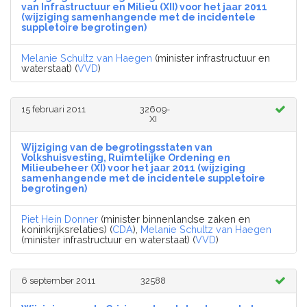
van Infrastructuur en Milieu (XII) voor het jaar 2011
(wijziging samenhangende met de incidentele
suppletoire begrotingen)
Melanie Schultz van Haegen
(minister infrastructuur en
waterstaat) (
VVD
)
15 februari 2011
32609-
XI
Wijziging van de begrotingsstaten van
Volkshuisvesting, Ruimtelijke Ordening en
Milieubeheer (XI) voor het jaar 2011 (wijziging
samenhangende met de incidentele suppletoire
begrotingen)
Piet Hein Donner
(minister binnenlandse zaken en
koninkrijksrelaties) (
CDA
),
Melanie Schultz van Haegen
(minister infrastructuur en waterstaat) (
VVD
)
6 september 2011
32588