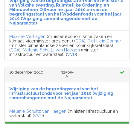
Wijziging van de begrotingsstaten van het Ministerie
van Volkshuisvesting, Ruimtelijke Ordening en
Milieubeheer (XI) voor het jaar 2010 en van de
begrotingsstaat van het Waddenfonds voor het jaar
2010 (Wijziging samenhangende met de
Najaarsnota)
Maxime Verhagen
(minister economische zaken en
klimaat, viceminister-president ) (
CDA
),
Piet Hein Donner
(minister binnenlandse zaken en koninkrijksrelaties)
(
CDA
),
Melanie Schultz van Haegen
(minister
infrastructuur en waterstaat) (
VVD
)
16 december 2010
32565-
A
Wijziging van de begrotingsstaat van het
Infrastructuurfonds voor het jaar 2010 (wijziging
samenhangende met de Najaarsnota)
Melanie Schultz van Haegen
(minister infrastructuur en
waterstaat) (
VVD
)