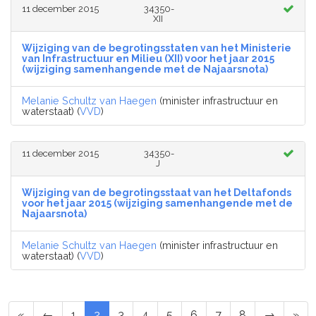
11 december 2015
34350-
XII
Wijziging van de begrotingsstaten van het Ministerie
van Infrastructuur en Milieu (XII) voor het jaar 2015
(wijziging samenhangende met de Najaarsnota)
Melanie Schultz van Haegen
(minister infrastructuur en
waterstaat) (
VVD
)
11 december 2015
34350-
J
Wijziging van de begrotingsstaat van het Deltafonds
voor het jaar 2015 (wijziging samenhangende met de
Najaarsnota)
Melanie Schultz van Haegen
(minister infrastructuur en
waterstaat) (
VVD
)
«
←
1
2
3
4
5
6
7
8
→
»