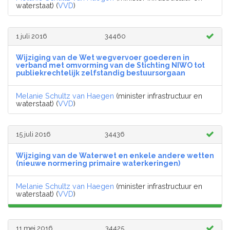
waterstaat) (
VVD
)
1 juli 2016
34460
Wijziging van de Wet wegvervoer goederen in
verband met omvorming van de Stichting NIWO tot
publiekrechtelijk zelfstandig bestuursorgaan
Melanie Schultz van Haegen
(minister infrastructuur en
waterstaat) (
VVD
)
15 juli 2016
34436
Wijziging van de Waterwet en enkele andere wetten
(nieuwe normering primaire waterkeringen)
Melanie Schultz van Haegen
(minister infrastructuur en
waterstaat) (
VVD
)
11 mei 2016
34425