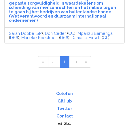
gepaste zorgvuldigheid in waardeketens om
schending van mensenrechten en het milieu tegen
te gaan bij het bedrijven van buitenlandse handel
(Wet verantwoord en duurzaam internationaal
ondernemen)
Sarah Dobbe
(
SP
),
Don Ceder
(
CU
),
Mpanzu Bamenga
(
D66
),
Marieke Koekkoek
(
D66
),
Daniëlle Hirsch
(
GL
)
«
←
1
→
»
Colofon
GitHub
Twitter
Contact
v1.2b1