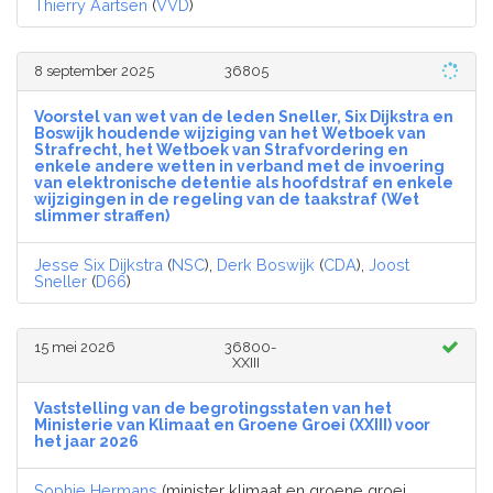
Thierry Aartsen
(
VVD
)
8 september 2025
36805
Voorstel van wet van de leden Sneller, Six Dijkstra en
Boswijk houdende wijziging van het Wetboek van
Strafrecht, het Wetboek van Strafvordering en
enkele andere wetten in verband met de invoering
van elektronische detentie als hoofdstraf en enkele
wijzigingen in de regeling van de taakstraf (Wet
slimmer straffen)
Jesse Six Dijkstra
(
NSC
),
Derk Boswijk
(
CDA
),
Joost
Sneller
(
D66
)
15 mei 2026
36800-
XXIII
Vaststelling van de begrotingsstaten van het
Ministerie van Klimaat en Groene Groei (XXIII) voor
het jaar 2026
Sophie Hermans
(minister klimaat en groene groei,