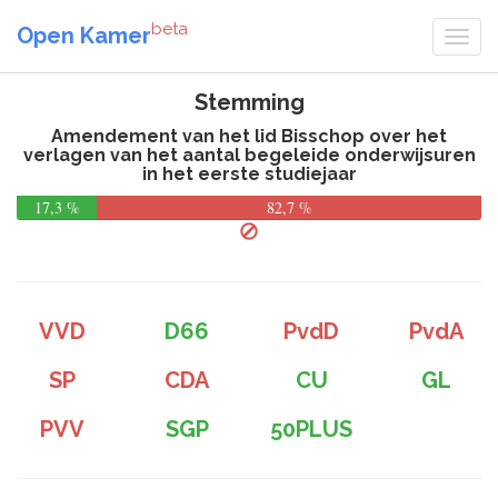
beta
Open Kamer
Stemming
Amendement van het lid Bisschop over het
verlagen van het aantal begeleide onderwijsuren
in het eerste studiejaar
17,3 %
82,7 %
VVD
D66
PvdD
PvdA
SP
CDA
CU
GL
PVV
SGP
50PLUS