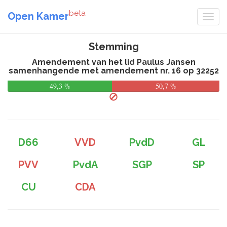
beta
Open Kamer
Stemming
Amendement van het lid Paulus Jansen
samenhangende met amendement nr. 16 op 32252
49,3 %
50,7 %
D66
VVD
PvdD
GL
PVV
PvdA
SGP
SP
CU
CDA