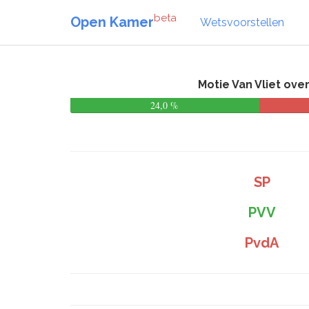
beta
Open Kamer
Wetsvoorstellen
Motie Van Vliet ove
24,0 %
SP
PVV
PvdA