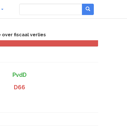
g
over fiscaal verlies
PvdD
D66