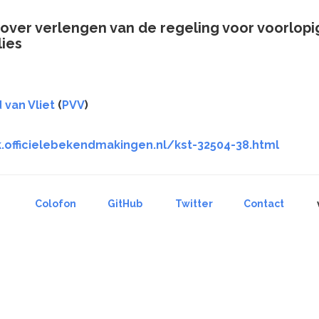
t over verlengen van de regeling voor voorlop
lies
 van Vliet
(
PVV
)
k.officielebekendmakingen.nl/kst-32504-38.html
Colofon
GitHub
Twitter
Contact