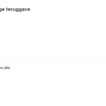
ige teruggave
v1.2b1