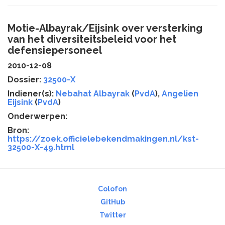
Motie-Albayrak/Eijsink over versterking
van het diversiteitsbeleid voor het
defensiepersoneel
2010-12-08
Dossier:
32500-X
Indiener(s):
Nebahat Albayrak
(
PvdA
),
Angelien
Eijsink
(
PvdA
)
Onderwerpen:
Bron:
https://zoek.officielebekendmakingen.nl/kst-
32500-X-49.html
Colofon
GitHub
Twitter