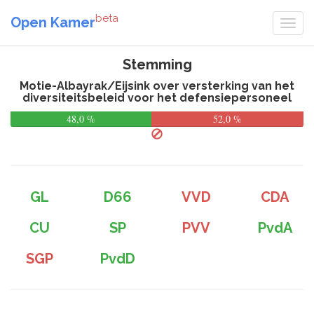
beta
Open Kamer
Stemming
Motie-Albayrak/Eijsink over versterking van het
diversiteitsbeleid voor het defensiepersoneel
48,0 %
52,0 %
GL
D66
VVD
CDA
CU
SP
PVV
PvdA
SGP
PvdD