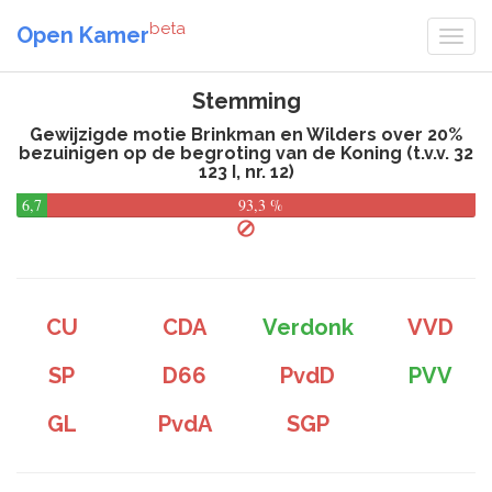
beta
Open Kamer
Stemming
Gewijzigde motie Brinkman en Wilders over 20%
bezuinigen op de begroting van de Koning (t.v.v. 32
123 I, nr. 12)
6,7
93,3 %
%
CU
CDA
Verdonk
VVD
SP
D66
PvdD
PVV
GL
PvdA
SGP