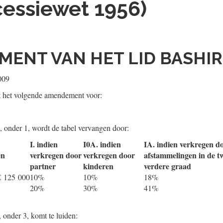
essiewet 1956)
ENT VAN HET LID BASHIR
009
t het volgende amendement voor:
U, onder 1, wordt de tabel vervangen door:
I. indien
I0A. indien
IA. indien verkregen d
en
verkregen door
verkregen door
afstammelingen in de t
partner
kinderen
verdere graad
€ 125 000
10%
10%
18%
20%
30%
41%
 onder 3, komt te luiden: