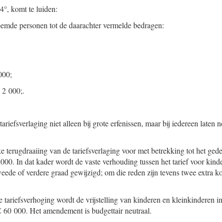
 4°, komt te luiden:
oemde personen tot de daarachter vermelde bedragen:
000;
€ 2 000;.
riefsverlaging niet alleen bij grote erfenissen, maar bij iedereen laten n
jke terugdraaiing van de tariefsverlaging voor met betrekking tot het gede
000. In dat kader wordt de vaste verhouding tussen het tarief voor kinde
weede of verdere graad gewijzigd; om die reden zijn tevens twee extr
tariefsverhoging wordt de vrijstelling van kinderen en kleinkinderen in
 60 000. Het amendement is budgettair neutraal.