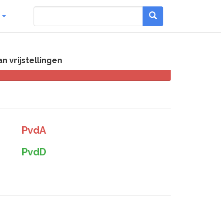
g
 vrijstellingen
PvdA
PvdD