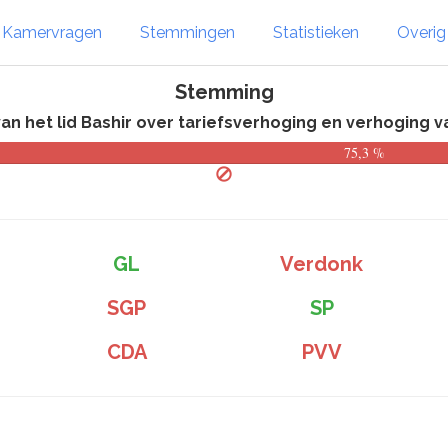
Kamervragen
Stemmingen
Statistieken
Overi
Stemming
 het lid Bashir over tariefsverhoging en verhoging van
75,3 %
GL
Verdonk
SGP
SP
CDA
PVV