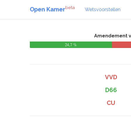
beta
Open Kamer
Wetsvoorstellen
Amendement van
24,7 %
VVD
D66
CU