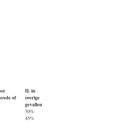
oor
II. in
weede of
overige
gevallen
30%
45%