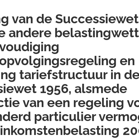
ng van de Successiewet
e andere belastingwet
voudiging
sopvolgingsregeling en
ng tariefstructuur in d
siewet 1956, alsmede
ctie van een regeling v
derd particulier vermo
inkomstenbelasting 20