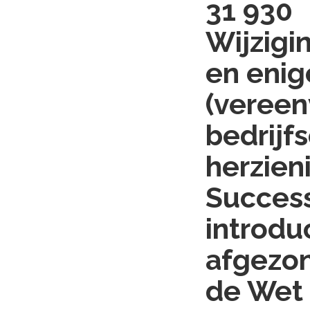
31 930
Wijzigi
en enig
(vereen
bedrijf
herzieni
Succes
introdu
afgezon
de Wet 