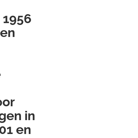
 1956
ten
e
oor
gen in
01 en