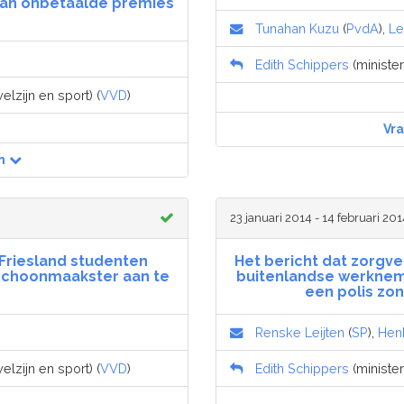
 aan onbetaalde premies
Tunahan Kuzu
(
PvdA
),
Le
Edith Schippers
(minister
lzijn en sport) (
VVD
)
Vr
n
23 januari 2014 - 14 februari 20
 Friesland studenten
Het bericht dat zorgv
 schoonmaakster aan te
buitenlandse werkneme
een polis zon
Renske Leijten
(
SP
),
Hen
lzijn en sport) (
VVD
)
Edith Schippers
(minister