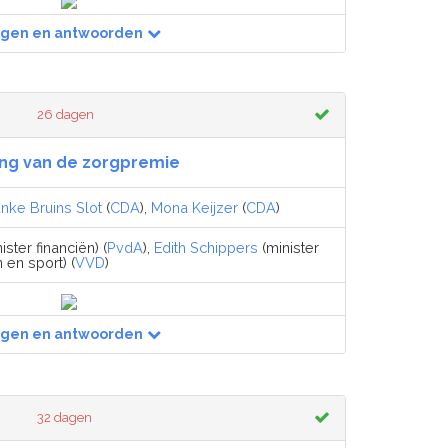
agen en antwoorden
26 dagen
ging van de zorgpremie
nke Bruins Slot
(
CDA
),
Mona Keijzer
(
CDA
)
ister financiën) (
PvdA
),
Edith Schippers
(minister
 en sport) (
VVD
)
agen en antwoorden
32 dagen