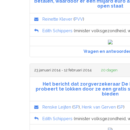
betalen, waardoor er één miljard euro
open staat
Reinette Klever
(
PVV
)
Edith Schippers
(minister volksgezondheid, we
Vragen en antwoorde
23 januari 2014 - 12 februari 2014
20 dagen
Het bericht dat zorgverzekeraar De
probeert te lokken door ze een gratis
bieden
Renske Leijten
(
SP
),
Henk van Gerven
(
SP
)
Edith Schippers
(minister volksgezondheid, we