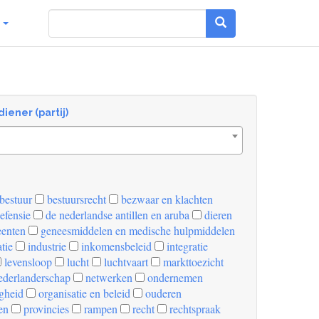
g
diener (partij)
bestuur
bestuursrecht
bezwaar en klachten
efensie
de nederlandse antillen en aruba
dieren
enten
geneesmiddelen en medische hulpmiddelen
tie
industrie
inkomensbeleid
integratie
levensloop
lucht
luchtvaart
markttoezicht
derlanderschap
netwerken
ondernemen
igheid
organisatie en beleid
ouderen
en
provincies
rampen
recht
rechtspraak