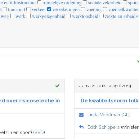
e en infrastructuur
ruimtelijke ordening
sociale zekerheid
spoor
e
transport
verkeer
verzekeringen
voeding
voedselkwalitei
weg
werk
werkgelegenheid
werkloosheid
ziekte en arbeids
27 maart 2014 - 4 april 2014
d over risicoselectie in
De kwaliteitsnorm tolk
Linda Voortman
(
GL
)
Edith Schippers
(minister
lzijn en sport) (
VVD
)