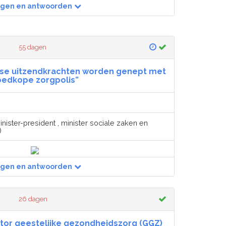
agen en antwoorden
55 dagen
ndse uitzendkrachten worden genept met
edkope zorgpolis”
nister-president , minister sociale zaken en
)
agen en antwoorden
26 dagen
ctor geestelijke gezondheidszorg (GGZ)