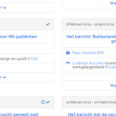
Vr
n
18 februari 2014 - 14 april 2014
voor MS-patiënten
Het bericht ‘Buitenla
go
Paul Ulenbelt
(
SP
)
lzijn en sport) (
VVD
)
Lodewijk Asscher
(vicemi
werkgelegenheid) (
PvdA
n
Vr
14 februari 2014 - 12 maart 2014
dkracht genept met
Het bericht dat de se