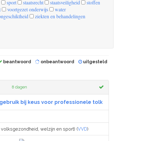
sport
staatsrecht
staatsveiligheid
stoffen
t
voortgezet onderwijs
water
ongeschiktheid
ziekten en behandelingen
beantwoord
onbeantwoord
uitgesteld
8 dagen
gebruik bij keus voor professionele tolk
 volksgezondheid, welzijn en sport) (
VVD
)