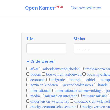
beta
Open Kamer
Wetsvoorstellen
Titel
Status
[invalid
name]
Onderwerpen
[invalid
afval
arbeidsomstandigheden
arbeidsvoorwaa
name]
bodem
bouwen en verbouwen
bouwnijverhei
economie
emigratie
energie
ethiek
europ
gezin en kinderen
gezondheidsrisico's
handel
internationaal
internationale samenwerking
jo
media
migratie en integratie
militaire missies
onderwijs en wetenschap
onderzoek en wetensc
overige economische sectoren
overige vormen va