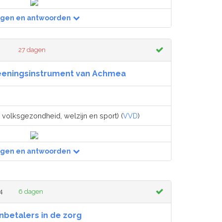
agen en antwoorden
27 dagen
reeningsinstrument van Achmea
 volksgezondheid, welzijn en sport) (
VVD
)
agen en antwoorden
14
6 dagen
betalers in de zorg