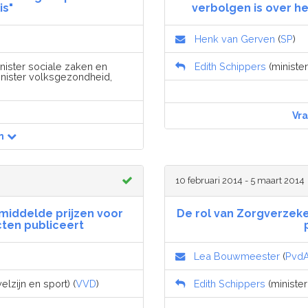
is"
verbolgen is over h
Henk van Gerven
(
SP
)
inister sociale zaken en
Edith Schippers
(minister
nister volksgezondheid,
Vr
n
10 februari 2014 - 5 maart 2014
middelde prijzen voor
De rol van Zorgverzeke
ten publiceert
Lea Bouwmeester
(
Pvd
lzijn en sport) (
VVD
)
Edith Schippers
(minister