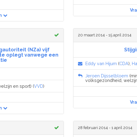
Vr
n
20 maart 2014 - 15 april 2014
utoriteit (NZa) vijf
Stij
te oplegt vanwege een
tie
Eddy van Hijum
(
CDA
),
Ha
Jeroen Dijsselbloem
(min
volksgezondheid, welzijn
lzijn en sport) (
VVD
)
Vr
n
28 februari 2014 - 1 april 2014