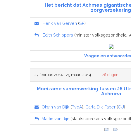
Het bericht dat Achmea gigantisch
zorgverzekering
Henk van Gerven
(
SP
)
Edith Schippers
(minister volksgezondheid, we
Vragen en antwoorde
27 februari 2014 - 25 maart 2014
26 dagen
Moeizame samenwerking tussen 26 Ut
Achmea
Otwin van Dijk
(
PvdA
),
Carla Dik-Faber
(
CU
)
Martin van Rijn
(staatssecretaris volksgezondhe