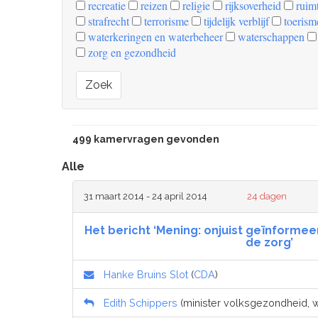
recreatie
reizen
religie
rijksoverheid
ruimt
strafrecht
terrorisme
tijdelijk verblijf
toerism
waterkeringen en waterbeheer
waterschappen
zorg en gezondheid
Zoek
499 kamervragen gevonden
Alle
31 maart 2014 - 24 april 2014
24 dagen
Het bericht ‘Mening: onjuist geïnformeer
de zorg’
Hanke Bruins Slot
(
CDA
)
Edith Schippers
(minister volksgezondheid, we