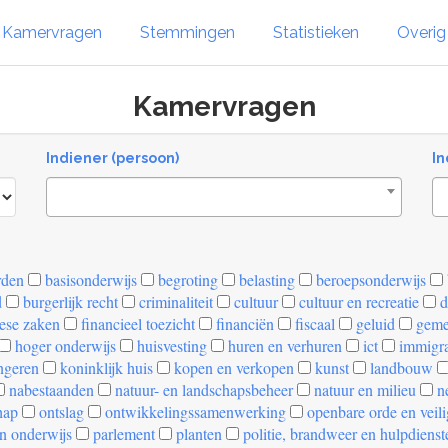
Kamervragen
Stemmingen
Statistieken
Overi
Kamervragen
Indiener (persoon)
In
rden
basisonderwijs
begroting
belasting
beroepsonderwijs
d
burgerlijk recht
criminaliteit
cultuur
cultuur en recreatie
d
ese zaken
financieel toezicht
financiën
fiscaal
geluid
geme
hoger onderwijs
huisvesting
huren en verhuren
ict
immigra
ngeren
koninklijk huis
kopen en verkopen
kunst
landbouw
nabestaanden
natuur- en landschapsbeheer
natuur en milieu
ne
hap
ontslag
ontwikkelingssamenwerking
openbare orde en veil
n onderwijs
parlement
planten
politie, brandweer en hulpdienst