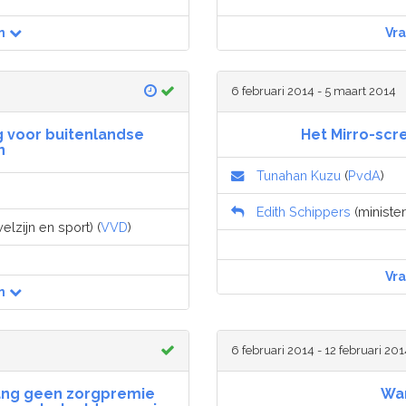
n
Vr
6 februari 2014 - 5 maart 2014
 voor buitenlandse
Het Mirro-sc
n
Tunahan Kuzu
(
PvdA
)
Edith Schippers
(minister
lzijn en sport) (
VVD
)
Vr
n
6 februari 2014 - 12 februari 20
lang geen zorgpremie
Wan