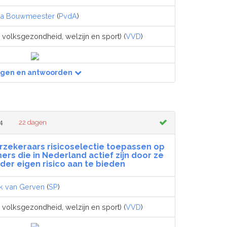
a Bouwmeester
(
PvdA
)
 volksgezondheid, welzijn en sport) (
VVD
)
agen en antwoorden
14
22 dagen
erzekeraars risicoselectie toepassen op
rs die in Nederland actief zijn door ze
der eigen risico aan te bieden
k van Gerven
(
SP
)
 volksgezondheid, welzijn en sport) (
VVD
)