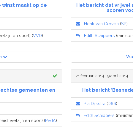
e winst maakt op de
Het bericht dat vrijwe
scoren voo
Henk van Gerven
(
SP
)
lzijn en sport) (
VVD
)
Edith Schippers
(minister
n
Vr
21 februari 2014 - 9 april 2014
rechtse gemeenten en
Het bericht ‘Besnede
Pia Dijkstra
(
D66
)
Edith Schippers
(minister
id, welzijn en sport) (
PvdA
)