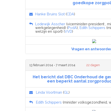
goedkope zorgpol
Hanke Bruins Slot
(
CDA
)
Lodewijk Asscher
(viceminister-president , m
werkgelegenheid) (
PvdA
),
Edith Schippers
(mi
welzijn en sport) (
VVD
)
Vragen en antwoorde
13 februari 2014 - 7 maart 2014
22 dagen
Het bericht dat DBC Onderhoud de ge
een beperkt aantal zorgproduc
Linda Voortman
(
GL
)
Edith Schippers
(minister volksgezondheid, we