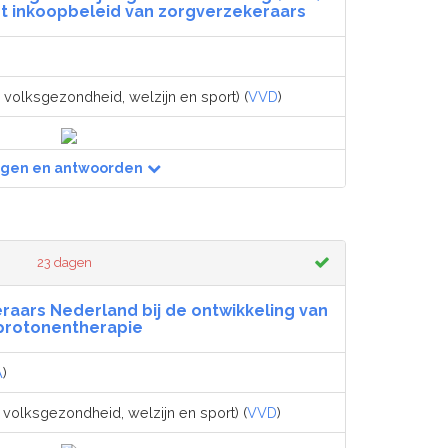
et inkoopbeleid van zorgverzekeraars
 volksgezondheid, welzijn en sport) (
VVD
)
agen en antwoorden
23 dagen
raars Nederland bij de ontwikkeling van
protonentherapie
A
)
 volksgezondheid, welzijn en sport) (
VVD
)