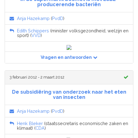
producerende bacteriën
Anja Hazekamp
(
PvdD
)
Edith Schippers
(minister volksgezondheid, welzijn en
sport) (
VVD
)
Vragen en antwoorden
3 februari 2012 - 2 maart 2012
De subsidiëring van onderzoek naar het eten
van insecten
Anja Hazekamp
(
PvdD
)
Henk Bleker
(staatssecretaris economische zaken en
klimaat) (
CDA
)