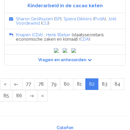
Kinderarbeid in de cacao keten
Sharon Gesthuizen
(
SP
),
Sjoera Dikkers
(
PvdA
),
Joël
Voordewind
(
CU
)
Knapen (CDA)
,
Henk Bleker
(staatssecretaris
economische zaken en klimaat) (
CDA
)
Vragen en antwoorden
«
←
77
78
79
80
81
82
83
84
85
86
→
»
Colofon