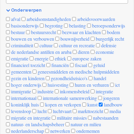
Onderwerpen
[invalid
afval
arbeidsomstandigheden
arbeidsvoorwaarden
name]
basisonderwijs
begroting
belasting
beroepsonderwijs
bestuur
bestuursrecht
bezwaar en klachten
bodem
bouwen en verbouwen
bouwnijverheid
burgerlijk recht
criminaliteit
cultuur
cultuur en recreatie
defensie
de nederlandse antillen en aruba
dieren
economie
emigratie
energie
ethiek
europese zaken
financieel toezicht
financiën
fiscaal
geluid
gemeenten
geneesmiddelen en medische hulpmiddelen
gezin en kinderen
gezondheidsrisico's
handel
hoger onderwijs
huisvesting
huren en verhuren
ict
immigratie
industrie
inkomensbeleid
integratie
internationaal
internationale samenwerking
jongeren
koninklijk huis
kopen en verkopen
kunst
landbouw
levensloop
lucht
luchtvaart
markttoezicht
media
migratie en integratie
militaire missies
nabestaanden
natuur- en landschapsbeheer
natuur en milieu
nederlanderschap
netwerken
ondernemen