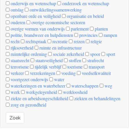
onderwijs en wetenschap
onderzoek en wetenschap
ontslag
ontwikkelingssamenwerking
openbare orde en veiligheid
organisatie en beleid
ouderen
overige economische sectoren
overige vormen van onderwijs
parlement
planten
politie, brandweer en hulpdiensten
provincies
rampen
recht
rechtspraak
recreatie
reizen
religie
rijksoverheid
ruimte en infrastructuur
ruimtelijke ordening
sociale zekerheid
spoor
sport
staatsrecht
staatsveiligheid
stoffen
strafrecht
terrorisme
tijdelijk verblijf
toerisme
transport
verkeer
verzekeringen
voeding
voedselkwaliteit
voortgezet onderwijs
water
waterkeringen en waterbeheer
waterschappen
weg
werk
werkgelegenheid
werkloosheid
ziekte en arbeidsongeschiktheid
ziekten en behandelingen
zorg en gezondheid
Zoek