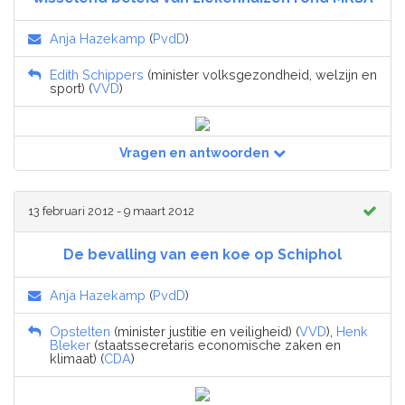
Anja Hazekamp
(
PvdD
)
Edith Schippers
(minister volksgezondheid, welzijn en
sport) (
VVD
)
Vragen en antwoorden
13 februari 2012 - 9 maart 2012
De bevalling van een koe op Schiphol
Anja Hazekamp
(
PvdD
)
Opstelten
(minister justitie en veiligheid) (
VVD
),
Henk
Bleker
(staatssecretaris economische zaken en
klimaat) (
CDA
)