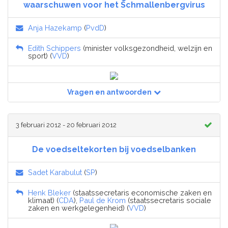
waarschuwen voor het Schmallenbergvirus
Anja Hazekamp
(
PvdD
)
Edith Schippers
(minister volksgezondheid, welzijn en
sport) (
VVD
)
Vragen en antwoorden
3 februari 2012 - 20 februari 2012
De voedseltekorten bij voedselbanken
Sadet Karabulut
(
SP
)
Henk Bleker
(staatssecretaris economische zaken en
klimaat) (
CDA
),
Paul de Krom
(staatssecretaris sociale
zaken en werkgelegenheid) (
VVD
)