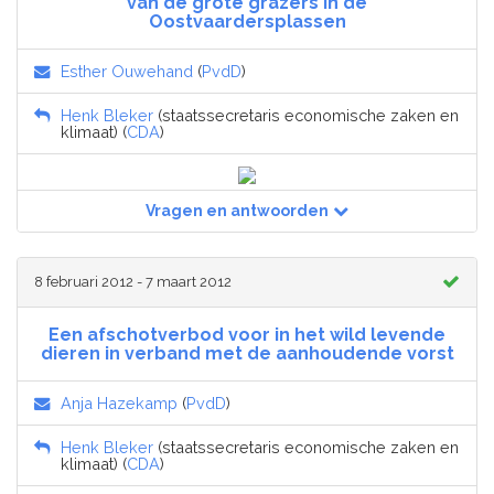
van de grote grazers in de
Oostvaardersplassen
Esther Ouwehand
(
PvdD
)
Henk Bleker
(staatssecretaris economische zaken en
klimaat) (
CDA
)
Vragen en antwoorden
8 februari 2012 - 7 maart 2012
Een afschotverbod voor in het wild levende
dieren in verband met de aanhoudende vorst
Anja Hazekamp
(
PvdD
)
Henk Bleker
(staatssecretaris economische zaken en
klimaat) (
CDA
)