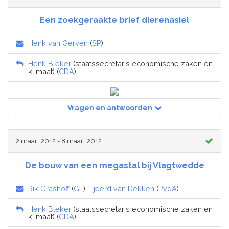
Een zoekgeraakte brief dierenasiel
Henk van Gerven
(
SP
)
Henk Bleker
(staatssecretaris economische zaken en
klimaat) (
CDA
)
Vragen en antwoorden
2 maart 2012 - 8 maart 2012
De bouw van een megastal bij Vlagtwedde
Rik Grashoff
(
GL
),
Tjeerd van Dekken
(
PvdA
)
Henk Bleker
(staatssecretaris economische zaken en
klimaat) (
CDA
)