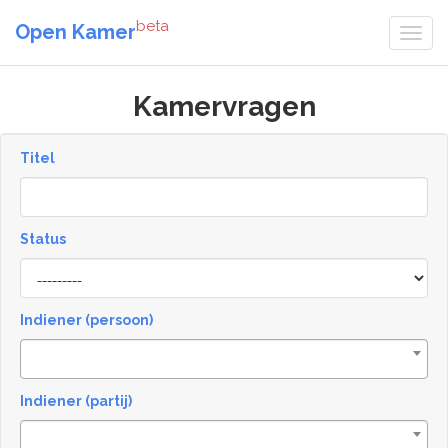
beta
Open Kamer
Kamervragen
Titel
Status
[invalid
name]
Indiener (persoon)
Indiener (partij)