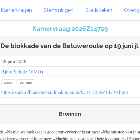
Kamervragen
Stemmingen
Statistieken
Overi
Kamervraag 2026Z14729
De blokkade van de Betuweroute op 19 juni jl.
26 juni 2026
Björn Schutz
(
VVD
)
spoor
verkeer
https://zoek.officielebekendmakingen.nl/kv-tk-2026Z14729.html
Bronnen
26, «Na nieuwe blokkade is goederenvervoer er klaar mee: «Machinisten vast in 
goederenvervoer er klaar mee: «Machinisten vast in snikhete locomotief» | Spoor