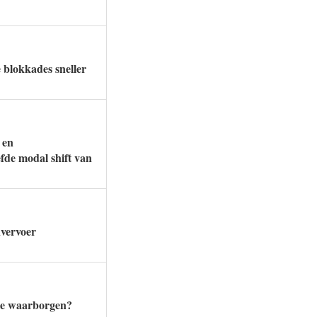
 blokkades sneller
 en
fde modal shift van
nvervoer
 te waarborgen?