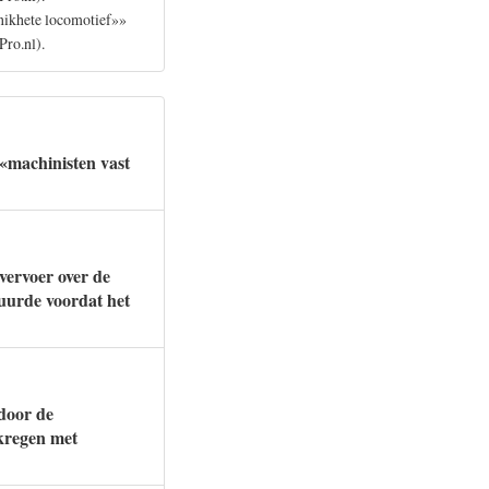
snikhete locomotief»»
Pro.nl).
«machinisten vast
vervoer over de
duurde voordat het
rdoor de
 kregen met