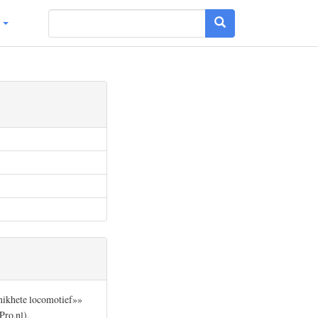
g
snikhete locomotief»»
Pro.nl).