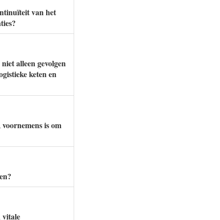
tinuïteit van het
ties?
 niet alleen gevolgen
gistieke keten en
, voornemens is om
men?
 vitale