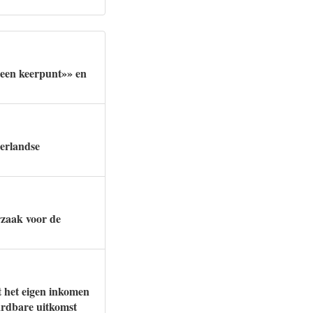
 een keerpunt»» en
derlandse
rzaak voor de
t het eigen inkomen
ardbare uitkomst