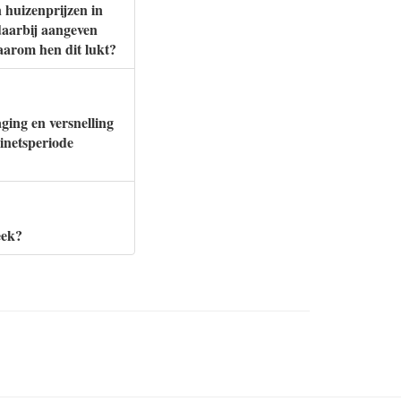
 huizenprijzen in
 daarbij aangeven
aarom hen dit lukt?
ging en versnelling
inetsperiode
eek?