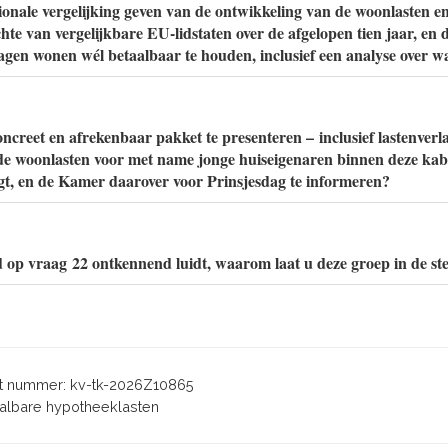
ionale vergelijking geven van de ontwikkeling van de woonlasten en
hte van vergelijkbare EU-lidstaten over de afgelopen tien jaar, en
lagen wonen wél betaalbaar te houden, inclusief een analyse over w
ncreet en afrekenbaar pakket te presenteren – inclusief lastenverla
de woonlasten voor met name jonge huiseigenaren binnen deze kab
t, en de Kamer daarover voor Prinsjesdag te informeren?
 op vraag 22 ontkennend luidt, waarom laat u deze groep in de st
 nummer: kv-tk-2026Z10865
taalbare hypotheeklasten