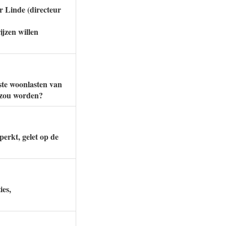
r Linde (directeur
jzen willen
ste woonlasten van
r zou worden?
perkt, gelet op de
ies,