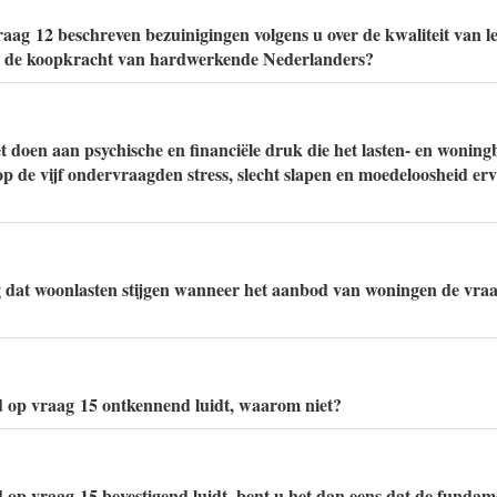
raag 12 beschreven bezuinigingen volgens u over de kwaliteit van l
n de koopkracht van hardwerkende Nederlanders?
t doen aan psychische en financiële druk die het lasten- en woning
op de vijf ondervraagden stress, slecht slapen en moedeloosheid er
g dat woonlasten stijgen wanneer het aanbod van woningen de vraa
d op vraag 15 ontkennend luidt, waarom niet?
 op vraag 15 bevestigend luidt, bent u het dan eens dat de fundam