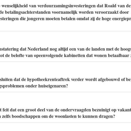
e wenselijkheid van verduurzamingsinvesteringen dat Roald van de
de betalingsachterstanden voornamelijk worden veroorzaakt door
teringen die jongeren moeten betalen omdat zij de hoge energiepri
statering dat Nederland nog altijd een van de landen met de hoog
 tot de belofte van opeenvolgende kabinetten dat wonen betaalbaa
e sluiten dat de hypotheekrenteaftrek verder wordt afgebouwd of be
gsproblemen onder huiseigenaren?
t feit dat een groot deel van de ondervraagden bezuinigt op vakant
n zelfs boodschappen om de woonlasten te kunnen dragen?