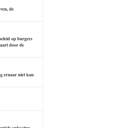
even, de
beleid op burgers
vaart door de
g ernaar niet kan
entele oplossing