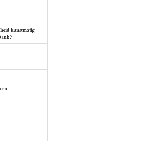
erheid kunstmatig
 Bank?
n en