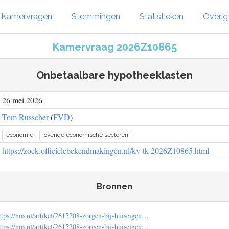
Kamervragen
Stemmingen
Statistieken
Overi
Kamervraag 2026Z10865
Onbetaalbare hypotheeklasten
26 mei 2026
Tom Russcher
(
FVD
)
economie
overige economische sectoren
https://zoek.officielebekendmakingen.nl/kv-tk-2026Z10865.html
Bronnen
tps://nos.nl/artikel/2615208-zorgen-bij-huiseigen…
tps://nos.nl/artikel/2615208-zorgen-bij-huiseigen…