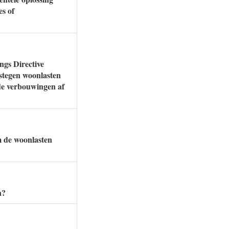
es of
ngs Directive
stegen woonlasten
de verbouwingen af
m de woonlasten
n?