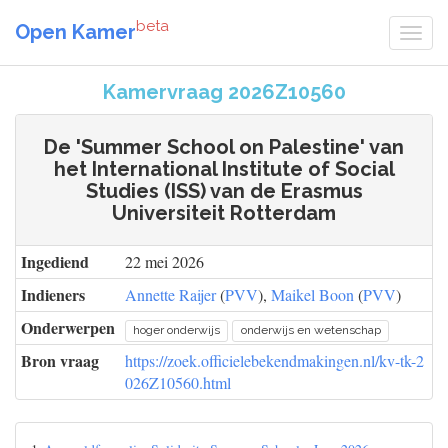
beta
Open Kamer
Kamervraag 2026Z10560
De 'Summer School on Palestine' van
het International Institute of Social
Studies (ISS) van de Erasmus
Universiteit Rotterdam
Ingediend
22 mei 2026
Indieners
Annette Raijer
(
PVV
),
Maikel Boon
(
PVV
)
Onderwerpen
hoger onderwijs
onderwijs en wetenschap
Bron vraag
https://zoek.officielebekendmakingen.nl/kv-tk-2
026Z10560.html