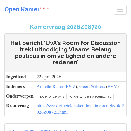
beta
Open Kamer
Kamervraag 2026Z08720
Het bericht 'UvA's Room for Discussion
trekt uitnodiging Vlaams Belang
politicus in om veiligheid en andere
redenen'
Ingediend
22 april 2026
Indieners
Annette Raijer
(
PVV
),
Geert Wilders
(
PVV
)
Onderwerpen
hoger onderwijs
onderwijs en wetenschap
Bron vraag
https://zoek.officielebekendmakingen.nl/kv-tk-2
026Z08720.html