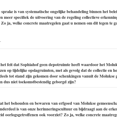
 sprake is van systematische ongelijke behandeling binnen het bele
n meer specifiek de uitvoering van de regeling collectieve erkenni
o ja, welke concrete maatregelen gaat u nemen om dit tegen te g
.
p het feit dat Sophiahof geen depotruimte heeft waardoor het Moluk
 op tijdelijke opslagruimten, met als gevolg dat de collectie en he
deels tot stand zijn gekomen door schenkingen vanuit de Molukse
en dus niet toekomstbestendig geborgd zijn?
dat het behouden en bewaren van erfgoed van Molukse gemeenscha
onderdeel is van onze herinneringscultuur en bijdraagt aan de erke
eid oorlogsgetroffenen ook voorziet? Zo ja, welke concrete maatreg