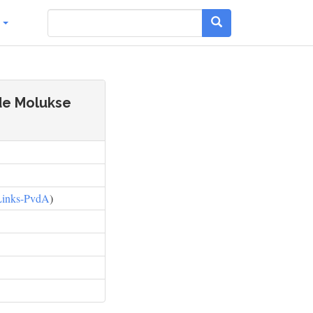
g
 de Molukse
Links-PvdA
)