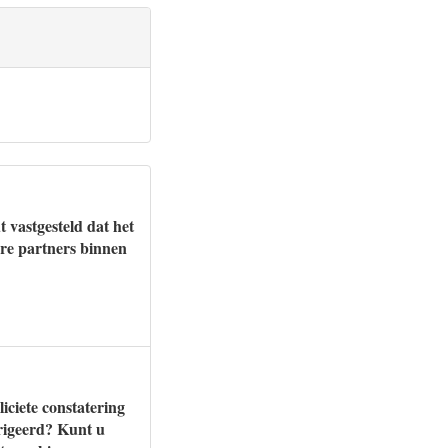
 vastgesteld dat het
ere partners binnen
iciete constatering
rrigeerd? Kunt u