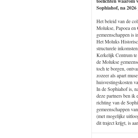
toelichten waarom v
Sophiahof, na 2026 g
Het beleid van de co
Molukse, Papoea en C
gemeenschappen is in
Het Moluks Historis
structurele inkomste
Kerkelijk Centrum te
de Molukse gemeensch
toch te borgen, ontv
zozeer als apart mus
huisvestingskosten v
In de Sophiahof is, n
deze partners ben ik 
richting van de Soph
gemeenschappen van de
(met mogelijke uitlo
dit traject krijgt, i