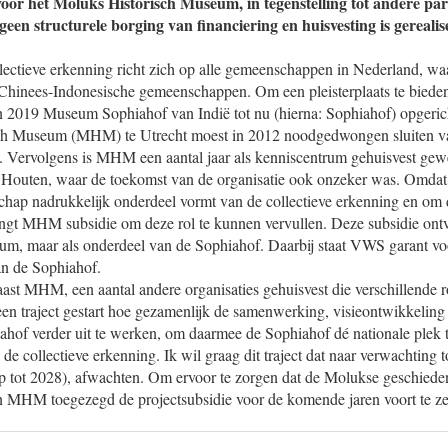
oor het Moluks Historisch Museum, in tegenstelling tot andere pa
een structurele borging van financiering en huisvesting is gereali
llectieve erkenning richt zich op alle gemeenschappen in Nederland, wa
hinees-Indonesische gemeenschappen. Om een pleisterplaats te bieden
 2019 Museum Sophiahof van Indië tot nu (hierna: Sophiahof) opgeric
ch Museum (MHM) te Utrecht moest in 2012 noodgedwongen sluiten 
n. Vervolgens is MHM een aantal jaar als kenniscentrum gehuisvest gew
 Houten, waar de toekomst van de organisatie ook onzeker was. Omdat
ap nadrukkelijk onderdeel vormt van de collectieve erkenning en om 
angt MHM subsidie om deze rol te kunnen vervullen. Deze subsidie o
eum, maar als onderdeel van de Sophiahof. Daarbij staat VWS garant vo
an de Sophiahof.
aast MHM, een aantal andere organisaties gehuisvest die verschillende r
een traject gestart hoe gezamenlijk de samenwerking, visieontwikkeling 
iahof verder uit te werken, om daarmee de Sophiahof dé nationale plek 
 collectieve erkenning. Ik wil graag dit traject dat naar verwachting t
op tot 2028), afwachten. Om ervoor te zorgen dat de Molukse geschiede
s aan MHM toegezegd de projectsubsidie voor de komende jaren voort te ze