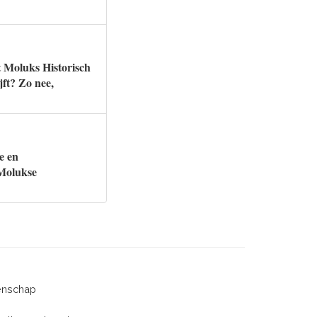
t Moluks Historisch
jft? Zo nee,
e en
 Molukse
eenschap