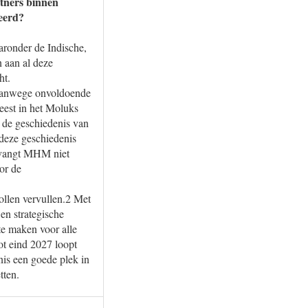
rtners binnen
seerd?
aronder de Indische,
 aan al deze
ht.
vanwege onvoldoende
eest in het Moluks
 de geschiedenis van
deze geschiedenis
ntvangt MHM niet
or de
ollen vervullen.2 Met
en strategische
te maken voor alle
ot eind 2027 loopt
nis een goede plek in
tten.