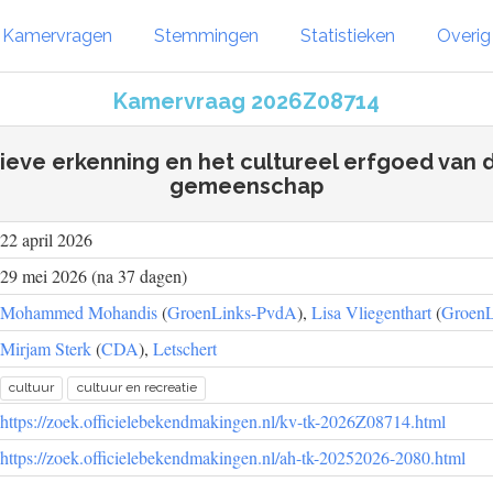
Kamervragen
Stemmingen
Statistieken
Overi
Kamervraag 2026Z08714
ieve erkenning en het cultureel erfgoed van
gemeenschap
22 april 2026
29 mei 2026 (na 37 dagen)
Mohammed Mohandis
(
GroenLinks-PvdA
),
Lisa Vliegenthart
(
Groen
Mirjam Sterk
(
CDA
),
Letschert
cultuur
cultuur en recreatie
https://zoek.officielebekendmakingen.nl/kv-tk-2026Z08714.html
https://zoek.officielebekendmakingen.nl/ah-tk-20252026-2080.html