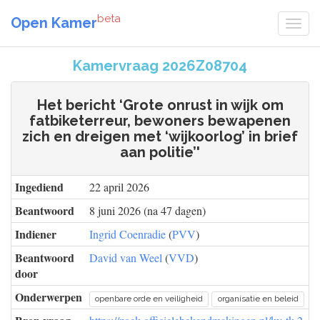
beta
Open Kamer
Kamervraag 2026Z08704
Het bericht ‘Grote onrust in wijk om
fatbiketerreur, bewoners bewapenen
zich en dreigen met ‘wijkoorlog’ in brief
aan politie’'
Ingediend
22 april 2026
Beantwoord
8 juni 2026 (na 47 dagen)
Indiener
Ingrid Coenradie
(
PVV
)
Beantwoord
David van Weel
(
VVD
)
door
Onderwerpen
openbare orde en veiligheid
organisatie en beleid