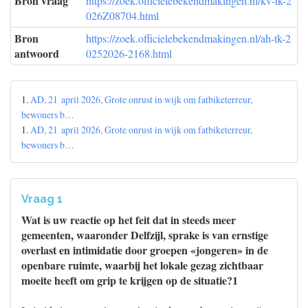
Bron vraag
https://zoek.officielebekendmakingen.nl/kv-tk-2
026Z08704.html
Bron
https://zoek.officielebekendmakingen.nl/ah-tk-2
antwoord
0252026-2168.html
1.
AD, 21 april 2026, Grote onrust in wijk om fatbiketerreur,
bewoners b…
1.
AD, 21 april 2026, Grote onrust in wijk om fatbiketerreur,
bewoners b…
Vraag 1
Wat is uw reactie op het feit dat in steeds meer
gemeenten, waaronder Delfzijl, sprake is van ernstige
overlast en intimidatie door groepen «jongeren» in de
openbare ruimte, waarbij het lokale gezag zichtbaar
moeite heeft om grip te krijgen op de situatie?1