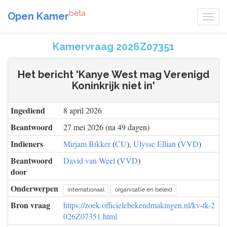
beta
Open Kamer
Kamervraag 2026Z07351
Het bericht 'Kanye West mag Verenigd
Koninkrijk niet in'
Ingediend
8 april 2026
Beantwoord
27 mei 2026 (na 49 dagen)
Indieners
Mirjam Bikker
(
CU
),
Ulysse Ellian
(
VVD
)
Beantwoord
David van Weel
(
VVD
)
door
Onderwerpen
internationaal
organisatie en beleid
Bron vraag
https://zoek.officielebekendmakingen.nl/kv-tk-2
026Z07351.html