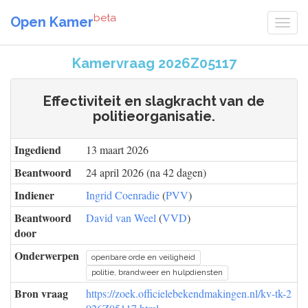
beta
Open Kamer
Kamervraag 2026Z05117
Effectiviteit en slagkracht van de
politieorganisatie.
Ingediend
13 maart 2026
Beantwoord
24 april 2026 (na 42 dagen)
Indiener
Ingrid Coenradie
(
PVV
)
Beantwoord
David van Weel
(
VVD
)
door
Onderwerpen
openbare orde en veiligheid
politie, brandweer en hulpdiensten
Bron vraag
https://zoek.officielebekendmakingen.nl/kv-tk-2