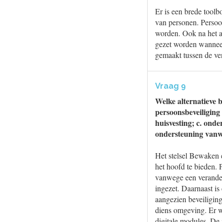
Er is een brede toolb
van personen. Persoo
worden. Ook na het a
gezet worden wanneer 
gemaakt tussen de ver
Vraag 9
Welke alternatieve
persoonsbeveiliging 
huisvesting; c. onde
ondersteuning vanwe
Het stelsel Bewaken 
het hoofd te bieden. 
vanwege een verander
ingezet. Daarnaast is
aangezien beveiligin
diens omgeving. Er w
digitale modules. De 