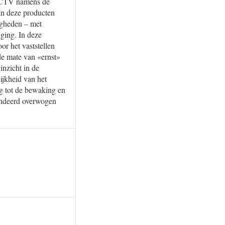
e NCTV namens de
 In deze producten
igheden – met
iging. In deze
or het vaststellen
de mate van «ernst»
inzicht in de
ijkheid van het
ng tot de bewaking en
undeerd overwogen