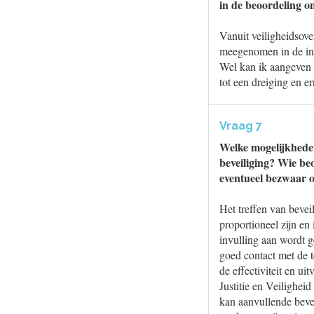
in de beoordeling om
Vanuit veiligheidsov
meegenomen in de inf
Wel kan ik aangeven 
tot een dreiging en e
Vraag 7
Welke mogelijkhede
beveiliging? Wie be
eventueel bezwaar o
Het treffen van beve
proportioneel zijn en
invulling aan wordt g
goed contact met de t
de effectiviteit en u
Justitie en Veilighe
kan aanvullende bevei