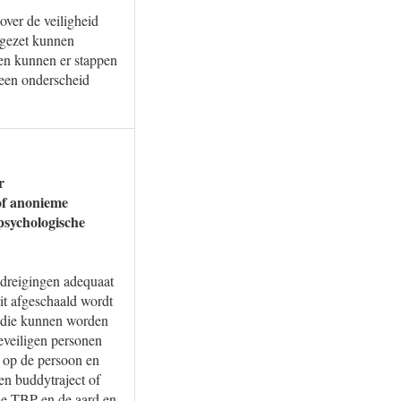
over de veiligheid
ngezet kunnen
en kunnen er stappen
geen onderscheid
r
 of anonieme
 psychologische
 dreigingen adequaat
it afgeschaald wordt
r die kunnen worden
eveiligen personen
 op de persoon en
en buddytraject of
 de TBP en de aard en