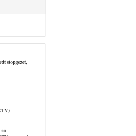
rdt stopgezet,
NCTV)
- en