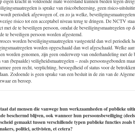
op eigen kracht in voldoende mate weerstand kunnen bieden tegen dreig
ligingsmaatregelen is sprake van risicobeheersing, geen risico-uitsluiti
ordt periodiek afgewogen of, en zo ja welke, beveiligingsmaatregel
zige risico tot een acceptabel niveau terug te dringen. De NCTV staa
t met de te beveiligen persoon, omdat de beveiligingsmaatregelen op d
e te beveiligen persoon worden afgestemd.
roces worden beveiligingsmaatregelen vastgesteld dan wel periodiek her
igingsmaatregelen worden opgeschaald dan wel afgeschaald. Welke aan
len worden genomen, zijn geen onderwerp van onderhandeling met de 
en van (bepaalde) veiligheidsmaatregelen – zoals persoonsgebonden maat
aarmee geen recht, verplichting, bevoegdheid of status voor de betrokke
edaan. Zodoende is geen sprake van een besluit in de zin van de Algeme
ezwaar en beroep.
taat dat mensen die vanwege hun werkzaamheden of publieke uiti
ende beschermd blijven, ook wanneer hun persoonsbeveiliging (deel
scheid gemaakt tussen verschillende typen publieke functies zoals 
akers, politici, activisten, et cetera?