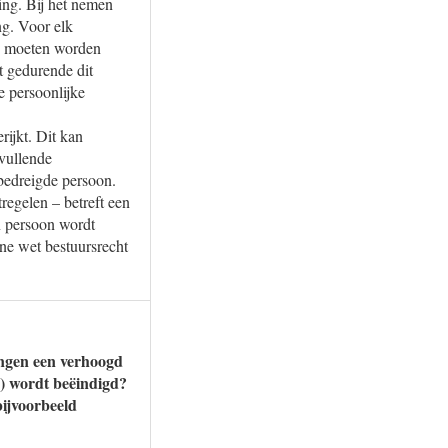
ing. Bij het nemen
ng. Voor elk
en moeten worden
t gedurende dit
e persoonlijke
ijkt. Dit kan
vullende
bedreigde persoon.
regelen – betreft een
n persoon wordt
ne wet bestuursrecht
ngen een verhoogd
s) wordt beëindigd?
bijvoorbeeld