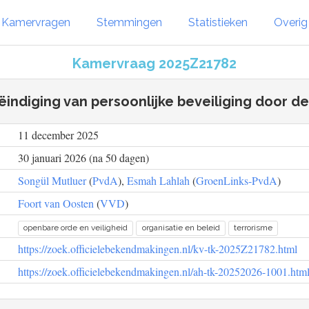
Kamervragen
Stemmingen
Statistieken
Overi
Kamervraag 2025Z21782
ëindiging van persoonlijke beveiliging door d
11 december 2025
30 januari 2026 (na 50 dagen)
Songül Mutluer
(
PvdA
),
Esmah Lahlah
(
GroenLinks-PvdA
)
Foort van Oosten
(
VVD
)
openbare orde en veiligheid
organisatie en beleid
terrorisme
https://zoek.officielebekendmakingen.nl/kv-tk-2025Z21782.html
https://zoek.officielebekendmakingen.nl/ah-tk-20252026-1001.htm