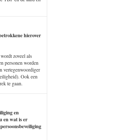
 betrokkene hierover
wordt zoveel als
gen personen worden
en vertegenwoordiger
eiligheid). Ook een
rek te gaan.
liging en
 en wat is er
m persoonsbeveiliging