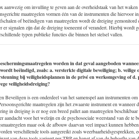
ox aanwezig om invulling te geven aan de overheidstaak van het waken 
nsgerichte maatregelen vormen één van de instrumenten die hiervoor i
fschalen of beëindigen van maatregelen wordt de dreiging gemonitord 
er signalen zijn dat de dreiging toeneemt of verandert. Hierbij wordt 
schillende typen publieke functies die binnen het stelsel vallen.
 beschermingsmaatregelen worden in dat geval aangeboden wannee
wordt beëindigd, zoals: a. versterkte digitale beveiliging; b. veilige
rsteuning bij veiligheidsplannen in de privé en werkomgeving of d.
ge veiligheidsdreiging?
en Beveiligen is een onderdeel van het samenspel aan instrumenten om
Persoonsgerichte maatregelen zijn het zwaarste instrument en wanneer d
ing in dreiging is er nog een breed pallet aan maatregelen beschikbaa
 er aandacht voor het welzijn en de psychosociale weerstand van de te b
gsmaatregelen maar ook de afbouw daarvan veel impact kunnen hebben
orden verschillende tools aangereikt zoals weerbaarheidsgesprekken, e
inzet van deze tools varieert per TBP en hangt af van de behoefte van