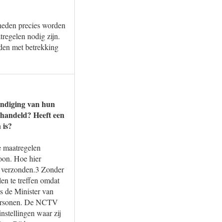
gheden precies worden
regelen nodig zijn.
den met betrekking
indiging van hun
ehandeld? Heeft een
 is?
e maatregelen
soon. Hoe hier
eb verzonden.3 Zonder
en te treffen omdat
ns de Minister van
 personen. De NCTV
nstellingen waar zij