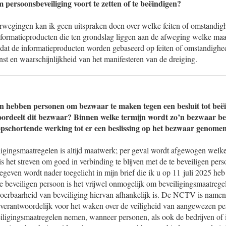
 persoonsbeveiliging voort te zetten of te beëindigen?
erwegingen kan ik geen uitspraken doen over welke feiten of omstandi
ormatieproducten die ten grondslag liggen aan de afweging welke maat
dat de informatieproducten worden gebaseerd op feiten of omstandighe
rnst en waarschijnlijkheid van het manifesteren van de dreiging.
n hebben personen om bezwaar te maken tegen een besluit tot beë
oordeelt dit bezwaar? Binnen welke termijn wordt zo’n bezwaar b
pschortende werking tot er een beslissing op het bezwaar genomen
iligingsmaatregelen is altijd maatwerk; per geval wordt afgewogen welk
 is het streven om goed in verbinding te blijven met de te beveiligen per
egeven wordt nader toegelicht in mijn brief die ik u op 11 juli 2025 h
e beveiligen persoon is het vrijwel onmogelijk om beveiligingsmaatregel
itvoerbaarheid van beveiliging hiervan afhankelijk is. De NCTV is name
id verantwoordelijk voor het waken over de veiligheid van aangewezen
ligingsmaatregelen nemen, wanneer personen, als ook de bedrijven of i