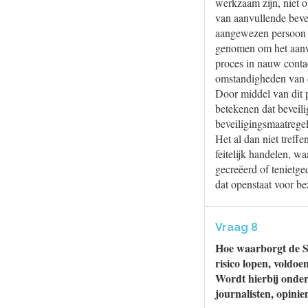
werkzaam zijn, niet 
van aanvullende bevei
aangewezen persoon w
genomen om het aanwe
proces in nauw contac
omstandigheden van d
Door middel van dit p
betekenen dat beveil
beveiligingsmaatrege
Het al dan niet treff
feitelijk handelen, w
gecreëerd of tenietg
dat openstaat voor b
Vraag 8
Hoe waarborgt de S
risico lopen, voldo
Wordt hierbij onder
journalisten, opiniem