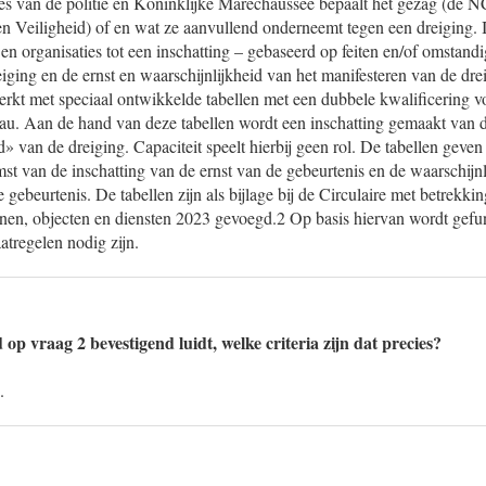
ties van de politie en Koninklijke Marechaussee bepaalt het gezag (d
 en Veiligheid) of en wat ze aanvullend onderneemt tegen een dreiging.
n organisaties tot een inschatting – gebaseerd op feiten en/of omstand
eiging en de ernst en waarschijnlijkheid van het manifesteren van de dre
kt met speciaal ontwikkelde tabellen met een dubbele kwalificering vo
eau. Aan de hand van deze tabellen wordt een inschatting gemaakt van 
» van de dreiging. Capaciteit speelt hierbij geen rol. De tabellen geven 
t van de inschatting van de ernst van de gebeurtenis en de waarschijnl
 gebeurtenis. De tabellen zijn als bijlage bij de Circulaire met betrekki
onen, objecten en diensten 2023 gevoegd.2 Op basis hiervan wordt gef
tregelen nodig zijn.
op vraag 2 bevestigend luidt, welke criteria zijn dat precies?
.