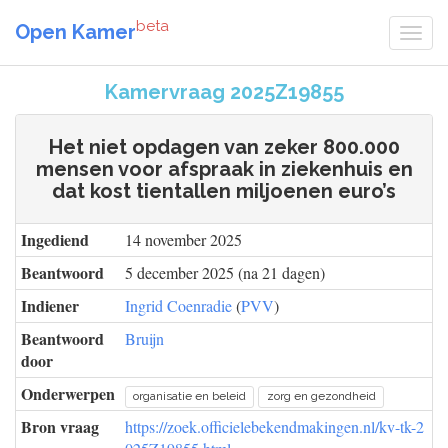
beta
Open Kamer
Kamervraag 2025Z19855
Het niet opdagen van zeker 800.000
mensen voor afspraak in ziekenhuis en
dat kost tientallen miljoenen euro’s
Ingediend
14 november 2025
Beantwoord
5 december 2025 (na 21 dagen)
Indiener
Ingrid Coenradie
(
PVV
)
Beantwoord
Bruijn
door
Onderwerpen
organisatie en beleid
zorg en gezondheid
Bron vraag
https://zoek.officielebekendmakingen.nl/kv-tk-2