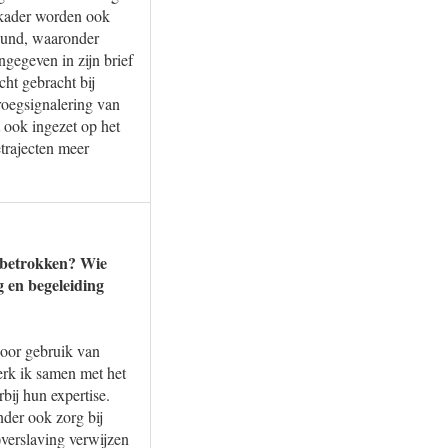
 kader worden ook
teund, waaronder
gegeven in zijn brief
ht gebracht bij
oegsignalering van
ook ingezet op het
trajecten meer
j betrokken? Wie
g en begeleiding
door gebruik van
erk ik samen met het
ij hun expertise.
nder ook zorg bij
)verslaving verwijzen