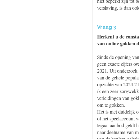
niet beperkt zijn tot
verslaving, is dan oo
Vraag 3
Herkent u de consta
van online gokken d
Sinds de opening van
geen exacte cijfers o
2021. Uit onderzoek i
van de gehele populat
opzichte van 2024.2 
ik een zeer zorgwekk
verleidingen van gokk
om te gokken.
Het is niet duidelijk
of het speelaccount va
legaal aanbod geldt 
naar deelname van min
van de banken gekeke