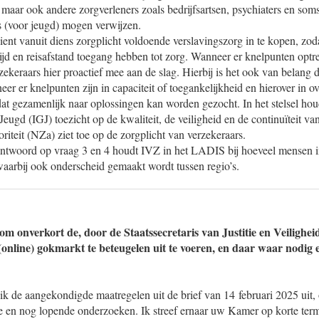
 maar ook andere zorgverleners zoals bedrijfsartsen, psychiaters en so
s (voor jeugd) mogen verwijzen.
ent vanuit diens zorgplicht voldoende verslavingszorg in te kopen, zo
tijd en reisafstand toegang hebben tot zorg. Wanneer er knelpunten opt
ekeraars hier proactief mee aan de slag. Hierbij is het ook van belang 
eer er knelpunten zijn in capaciteit of toegankelijkheid en hierover in o
at gezamenlijk naar oplossingen kan worden gezocht. In het stelsel hou
ugd (IGJ) toezicht op de kwaliteit, de veiligheid en de continuïteit va
iteit (NZa) ziet toe op de zorgplicht van verzekeraars.
antwoord op vraag 3 en 4 houdt IVZ in het LADIS bij hoeveel mensen i
waarbij ook onderscheid gemaakt wordt tussen regio’s.
m onverkort de, door de Staatssecretaris van Justitie en Veilighe
online) gokmarkt te beteugelen uit te voeren, en daar waar nodig
k de aangekondigde maatregelen uit de brief van 14 februari 2025 uit,
e en nog lopende onderzoeken. Ik streef ernaar uw Kamer op korte termi