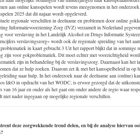
men aan online kansspelen wordt tevens meegenomen in het onderzoek 
spelen 2025 dat dit najaar wordt opgeleverd.
tuele regionale verschillen in deelname en problemen door online gokk
hting Informatievoorziening Zorg (IVZ) verzamelt in Nederland gegevens
g voor verslaving in het Landelijk Alcohol en Drugs Informatie Syste
erncijfers verslavingszorg» wordt ook de regionale spreiding van het aan
roblematiek in kaart gebracht.3 Uit het rapport blijkt dat in sommige re
g zijn voor gokproblematiek. Dit moet echter met voorzichtigheid worde
matiek zijn in behandeling bij de verslavingszorg. Daarnaast kan het l
omen dat ze hulp zoeken. Daarom zet ik met het kansspelbeleid in op
eleiding naar hulp. In het onderzoek naar de deelname aan (online) kan
sos I&O in opdracht van het WODC, is ervoor gezorgd dat de uitkomsten
rs van 16 jaar en ouder als het gaat om onder andere de regio waar re
 niet nader ingegaan op mogelijke regionale verschillen.
mtrent deze zorgwekkende trend delen, en bij de analyse hiervan o
n?