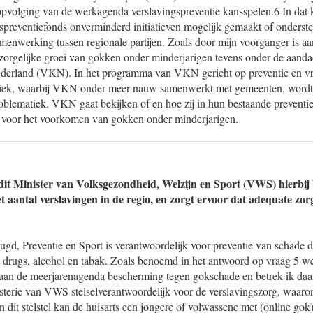
opvolging van de werkagenda verslavingspreventie kansspelen.6 In dat
gspreventiefonds onverminderd initiatieven mogelijk gemaakt of onders
menwerking tussen regionale partijen. Zoals door mijn voorganger is aan
 zorgelijke groei van gokken onder minderjarigen tevens onder de aandac
derland (VKN). In het programma van VKN gericht op preventie en vr
tiek, waarbij VKN onder meer nauw samenwerkt met gemeenten, wordt 
blematiek. VKN gaat bekijken of en hoe zij in hun bestaande preventie
 voor het voorkomen van gokken onder minderjarigen.
dit Minister van Volksgezondheid, Welzijn en Sport (VWS) hierbi
t aantal verslavingen in de regio, en zorgt ervoor dat adequate zor
eugd, Preventie en Sport is verantwoordelijk voor preventie van schade 
 drugs, alcohol en tabak. Zoals benoemd in het antwoord op vraag 5 w
an de meerjarenagenda bescherming tegen gokschade en betrek ik daarb
sterie van VWS stelselverantwoordelijk voor de verslavingszorg, waaro
 dit stelstel kan de huisarts een jongere of volwassene met (online gok