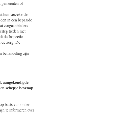
ms gemeenten of
dat hun verzekerden
reden in een bepaalde
dat zorgaanbieders
verleg treden met
dt de Inspectie
n de zorg. De
n behandeling zijn
id, aangekondigde
 een schepje bovenop
 op basis van onder
jn te informeren over