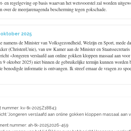
t- en regelgeving op basis waarvan het wetsvoorstel zal worden uitgew
n over de meerjarenagenda bescherming tegen gokschade.
 oktober 2025
de namens de Minister van Volksgezondheid, Welzijn en Sport, mede dat 
kker (ChristenUnie), van uw Kamer aan de Minister en Staatssecretaris 
bericht «Jongeren verslaafd aan online gokken kloppen massaal aan voor
n 9 oktober 2025) niet binnen de gebruikelijke termijn kunnen worden
le benodigde informatie is ontvangen. Ik streef ernaar de vragen zo spo
 nummer: kv-tk-2025Z18843
ericht 'Jongeren verslaafd aan online gokken kloppen massaal aan v
ent nummer: ah-tk-20252026-459