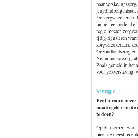
naar verslavingszorg,
jeugdhulporganisatie
De zorgverzekeraar di
binnen een redelijke 
regio moeten zorgverz
tijdig signaleren wann
zorgverzekeraars, zod
Gezondheidszorg en Je
Nederlandse Zorgautor
Zoals gemeld in het 
voor gokverslaving, 
Vraag 7
Bent u voornemens o
maatregelen om de (
te doen?
Op dit moment werk i
meer de meest recent