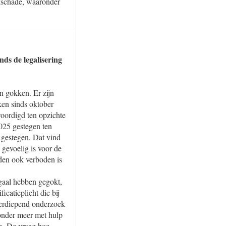
okschade, waaronder
ds de legalisering
n gokken. Er zijn
ken sinds oktober
woordigd ten opzichte
2025 gestegen ten
 gestegen. Dat vind
gevoelig is voor de
eden ook verboden is
egaal hebben gegokt,
icatieplicht die bij
verdiepend onderzoek
 onder meer met hulp
s. De vraag hoe