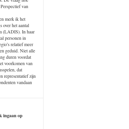
Perspectief van
en merk ik het
 over het aantal
em (LADIS). In haar
tal personen in
gio’s relatief meer
n geduid. Niet alle
ang duren voordat
 het voorkomen van
sspelen, dat
 representatief zijn
spondenten vandaan
ok ingaan op