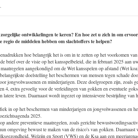
.
orgelijke ontwikkelingen te keren? En hoe zet u zich in om ervoor 
de regio de middelen hebben om slachtoffers te helpen?
 benadrukken hoe belangrijk het is om in te zetten op het voorkomen va
de brief over de visie op het kansspelbeleid, die in februari 2025 aan 
ok maatregelen aangekondigd om de Wet kansspelen op afstand (Wet koa)
s belangrijkste doelstelling het beschermen van mensen tegen schade do
voor jongvolwassenen en minderjarigen. Deze doelgroepen zijn, zoals g
en 4, extra gevoelig voor de verleidingen van gokken en eventuele gok
n latere leven. Daarnaast wordt ingezet op intensievere bestrijding van h
iek in op het beschermen van minderjarigen en jongvolwassenen en heeft 
oezichtsagenda 2025.
 op andere preventieve maatregelen, zoals gerichte bewustwordingsacti
hun omgeving bewust te maken van de risico’s van gokken. Daarnaast 
olksgezondheid, Welzijn en Sport (VWS) en de Ksa aan een meerjaren