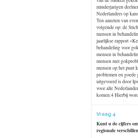
minderjarigen deelne
Nederlanders op kans
Ten aanzien van even
volgende op: de Stic
mensen in behandelin
jaarlijkse rapport «K
behandeling voor gokp
mensen in behandelin
mensen met gokproble
mensen op het punt k
problemen en goede g
uitgevoerd is door Ip
voor alle Nederlande
komen.4 Hierbij wordt
Vraag 4
Kunt u de cijfers o
regionale verschille