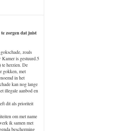
te zorgen dat juist
n gokschade, zoals
uw Kamer is gestuurd.5
 te herzien. De
or gokken, met
enoemd in het
schade kan nog lange
et illegale aanbod en
dit als prioriteit
viteiten om met name
werk ik samen met
agenda bescherming