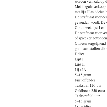
worden verhaald op d
Met illegale verkoop
met lijst II-middele
De strafmaat voor een
gevonden wordt. De off
Opiumwet, lijst I en 
De strafmaat voor ver
of spice) er gevonde
Om een vergelijkend v
gram aan stoffen die
Delict
Lijst I
Lijst II
Lijst IA
5–15 gram
First offender
Taakstraf 120 uur
Geldboete 250 euro
Taakstraf 90 uur
5–15 gram
1x recidive