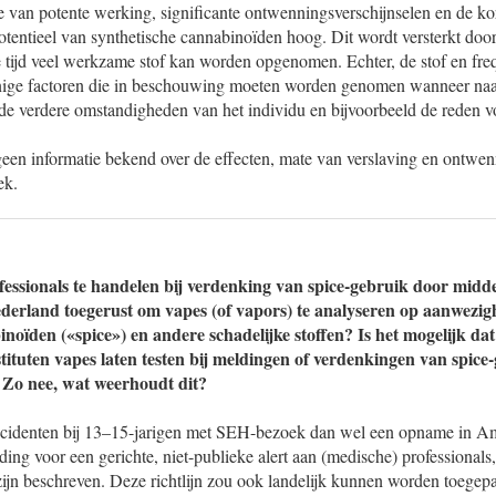
 van potente werking, significante ontwenningsverschijnselen en de kor
otentieel van synthetische cannabinoïden hoog. Dit wordt versterkt door
e tijd veel werkzame stof kan worden opgenomen. Echter, de stof en fre
enige factoren die in beschouwing moeten worden genomen wanneer naa
e verdere omstandigheden van het individu en bijvoorbeeld de reden vo
geen informatie bekend over de effecten, mate van verslaving en ontwen
ek.
essionals te handelen bij verdenking van spice-gebruik door midd
ederland toegerust om vapes (of vapors) te analyseren op aanwezi
inoïden («spice») en andere schadelijke stoffen? Is het mogelijk d
tituten vapes laten testen bij meldingen of verdenkingen van spice
? Zo nee, wat weerhoudt dit?
incidenten bij 13–15-jarigen met SEH-bezoek dan wel een opname in 
ding voor een gerichte, niet-publieke alert aan (medische) professionals,
zijn beschreven. Deze richtlijn zou ook landelijk kunnen worden toegep