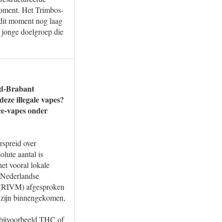
moment. Het Trimbos-
 dit moment nog laag
n jonge doelgroep die
rd-Brabant
deze illegale vapes?
ice-vapes onder
rspreid over
lute aantal is
het vooral lokale
 Nederlandse
u (RIVM) afgesproken
k zijn binnengekomen,
t bijvoorbeeld THC of