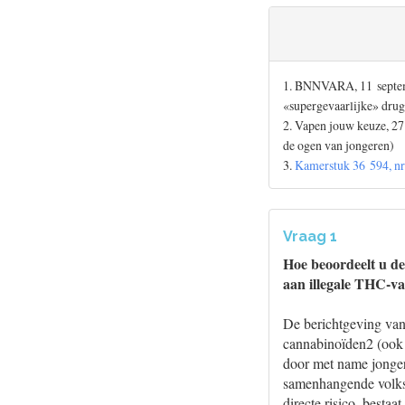
1. BNNVARA, 11 septemb
«supergevaarlijke» dru
2. Vapen jouw keuze, 2
de ogen van jongeren)
3.
Kamerstuk 36 594, nr
Vraag 1
Hoe beoordeelt u de
aan illegale THC-v
De berichtgeving van
cannabinoïden2 (ook 
door met name jonger
samenhangende volksg
directe risico, besta