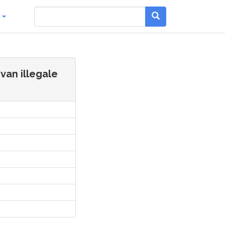
g
van illegale