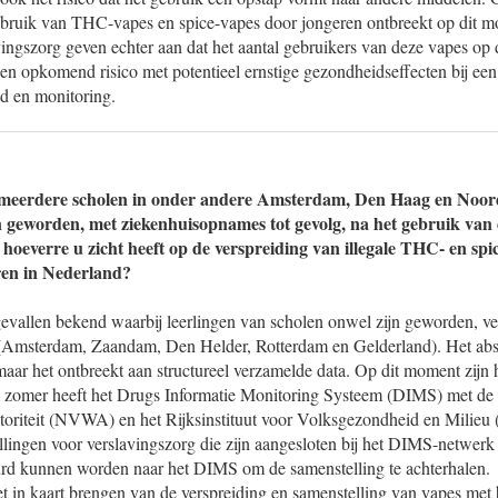
gebruik van THC-vapes en spice-vapes door jongeren ontbreekt op dit 
avingszorg geven echter aan dat het aantal gebruikers van deze vapes op
 een opkomend risico met potentieel ernstige gezondheidseffecten bij ee
id en monitoring.
p meerdere scholen in onder andere Amsterdam, Den Haag en Noo
jn geworden, met ziekenhuisopnames tot gevolg, na het gebruik van 
 hoeverre u zicht heeft op de verspreiding van illegale THC- en sp
ren in Nederland?
gevallen bekend waarbij leerlingen van scholen onwel zijn geworden, ve
s (Amsterdam, Zaandam, Den Helder, Rotterdam en Gelderland). Het abso
 maar het ontbreekt aan structureel verzamelde data. Op dit moment zijn 
n zomer heeft het Drugs Informatie Monitoring Systeem (DIMS) met de
oriteit (NVWA) en het Rijksinstituut voor Volksgezondheid en Milie
tellingen voor verslavingszorg die zijn aangesloten bij het DIMS-netwer
urd kunnen worden naar het DIMS om de samenstelling te achterhalen.
et in kaart brengen van de verspreiding en samenstelling van vapes me