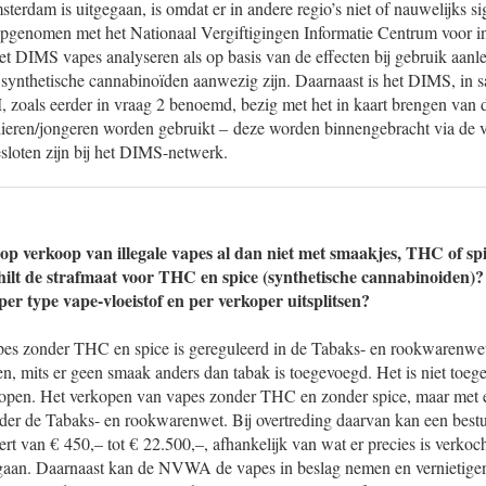
msterdam is uitgegaan, is omdat er in andere regio’s niet of nauwelijks 
pgenomen met het Nationaal Vergiftigingen Informatie Centrum voor i
t DIMS vapes analyseren als op basis van de effecten bij gebruik aanle
 synthetische cannabinoïden aanwezig zijn. Daarnaast is het DIMS, in
als eerder in vraag 2 benoemd, bezig met het in kaart brengen van d
lieren/jongeren worden gebruikt – deze worden binnengebracht via de v
esloten zijn bij het DIMS-netwerk.
 op verkoop van illegale vapes al dan niet met smaakjes, THC of sp
hilt de strafmaat voor THC en spice (synthetische cannabinoiden)? 
 per type vape-vloeistof en per verkoper uitsplitsen?
es zonder THC en spice is gereguleerd in de Tabaks- en rookwarenwet.
n, mits er geen smaak anders dan tabak is toegevoegd. Het is niet toeg
kopen. Het verkopen van vapes zonder THC en zonder spice, maar met
nder de Tabaks- en rookwarenwet. Bij overtreding daarvan kan een best
rt van € 450,– tot € 22.500,–, afhankelijk van wat er precies is verkocht
egaan. Daarnaast kan de NVWA de vapes in beslag nemen en vernietige