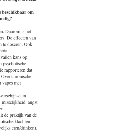
ns beschikbaar om
nodig?
en. Daarom is het
ers. De effecten van
jn te doseren. Ook
noia,
gevallen kans op
en psychotische
e rapporteren dat
7 Over chronische
n vapes met
verschijnselen
 misselijkheid, angst
er
t de praktijk van de
hotische klachten
elijks eten/drinken).