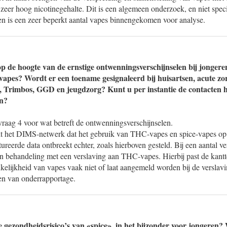
zeer hoog nicotinegehalte. Dit is een algemeen onderzoek, en niet speci
en is een zeer beperkt aantal vapes binnengekomen voor analyse.
op de hoogte van de ernstige ontwenningsverschijnselen bij jongeren
 vapes? Wordt er een toename gesignaleerd bij huisartsen, acute zo
n, Trimbos, GGD en jeugdzorg? Kunt u per instantie de contacten h
en?
vraag 4 voor wat betreft de ontwenningsverschijnselen.
uit het DIMS-netwerk dat het gebruik van THC-vapes en spice-vapes op 
ureerde data ontbreekt echter, zoals hierboven gesteld. Bij een aantal v
 in behandeling met een verslaving aan THC-vapes. Hierbij past de kant
kelijkheid van vapes vaak niet of laat aangemeld worden bij de verslavi
n van onderrapportage.
 gezondheidsrisico’s van «spice», in het bijzonder voor jongeren? 