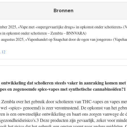
Bronnen
er 2025, «Vape met «supergevaarlijke drugs» in opkomst onder scholieren» (
gs in opkomst onder scholieren – Zembla – BNNVARA)
7 augustus 2025, «Vapenhandel op Snapchat door de ogen van jongeren» (Vapeha
. 12
 ontwikkeling dat scholieren steeds vaker in aanraking komen met 
apes en zogenoemde spice-vapes met synthetische cannabinoïden?1
 Zembla over het gebruik door scholieren van THC-vapes en vapes met
wel «spice» genoemd) is zeer verontrustend. De opkomst van het gebr
en is een onwenselijke ontwikkeling en baart ons zorgen vanwege de
ezondheidsrisico’s.3 Deze producten zijn gevaarlijk, zeker voor minder
at ook het risico dat het gebruik een opstap vormt naar andere middelen. 