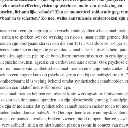
 chronische effecten, risico op psychose, mate van verslaving en
jnselen, lichamelijke schade? Zijn er momenteel voldoende gegeve
uwbaar in te schatten? Zo nee, welke aanvullende onderzoeken zijn 
lnaam voor een grote groep van verschillende synthetische cannabinoïd
 termen te spreken over de werking en risico’s, maar er zijn gemene del
oïden zijn doorgaans sterker dan die van THC, waardoor ze lastiger zi
tigere acute bijwerkingen te geven dan cannabis zelf: misselijkheid, para
ucinaties, agitatie, pijn op de borst, hartritmestoornissen en in ernstige 
pileptische insulten, agressie en cardiovasculaire events. Ook psychose 
 na inname van synthetische cannabinoïden en er zijn onderzoeken di
noïden een hogere kans op psychose geven dan bij cannabisgebruik.6, 
e omkeerbaarheid is weinig bekend omdat synthetische cannabinoïden e
oïden een relatief nieuw fenomeen zijn.
he cannabinoïden hebben een relatief korte werkingsduur. Ontwennings
 staken van de inname optreden, en zijn bijvoorbeeld craving, hoofdpijn,
k zijn er indicaties dat synthetische cannabinoïden sneller tot en tot me
selen leiden dan cannabis.9, 10 Gerapporteerde ontwenningsklachten ui
 angst- en paniekaanvallen, braken, zweten, buikkrampen, diarree, psyc
, verwardheid), trillen en niet kunnen plassen (soms in context van nauw