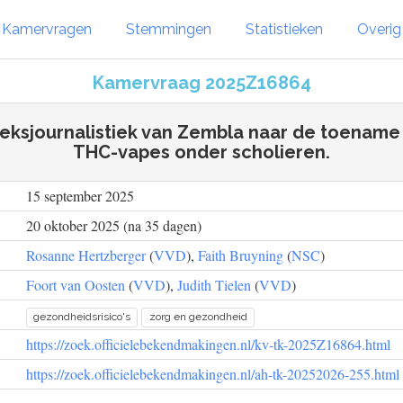
Kamervragen
Stemmingen
Statistieken
Overi
Kamervraag 2025Z16864
ksjournalistiek van Zembla naar de toename 
THC-vapes onder scholieren.
15 september 2025
20 oktober 2025 (na 35 dagen)
Rosanne Hertzberger
(
VVD
),
Faith Bruyning
(
NSC
)
Foort van Oosten
(
VVD
),
Judith Tielen
(
VVD
)
gezondheidsrisico's
zorg en gezondheid
https://zoek.officielebekendmakingen.nl/kv-tk-2025Z16864.html
https://zoek.officielebekendmakingen.nl/ah-tk-20252026-255.html