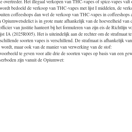
e overtreder. Het illegaal verkopen van THC-vapes of spice-vapes val
 wordt bedoeld de verkoop van THC-vapes met lijst I middelen, de ve
n buiten coffeeshops dan wel de verkoop van THC-vapes in coffeeshops 
 Opiumwetsdelict is in grote mate afhankelijk van de hoeveelheid van 
icier van justitie hanteert bij het formuleren van zijn eis de Richtlijn v
lijst IA (2025R005). Het is uiteindelijk aan de rechter om de strafmaat t
schillende soorten vapes is verschillend. De strafmaat is afhankelijk v
n wordt, maar ook van de manier van verwerking van de stof:
oorbeeld te geven voor alle drie de soorten vapes op basis van een gew
 verboden zijn vanuit de Opiumwet: