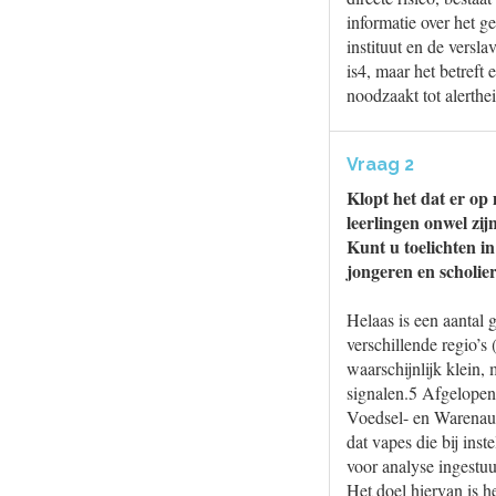
informatie over het 
instituut en de versl
is4, maar het betreft
noodzaakt tot alerthe
Vraag 2
Klopt het dat er o
leerlingen onwel zi
Kunt u toelichten in
jongeren en scholie
Helaas is een aantal 
verschillende regio’
waarschijnlijk klein,
signalen.5 Afgelope
Voedsel- en Warenaut
dat vapes die bij ins
voor analyse ingestu
Het doel hiervan is h