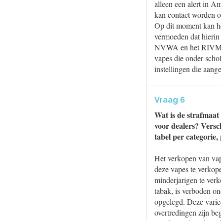
alleen een alert in A
kan contact worden o
Op dit moment kan he
vermoeden dat hierin
NVWA en het RIVM, zo
vapes die onder scho
instellingen die aang
Vraag 6
Wat is de strafmaat
voor dealers? Versc
tabel per categorie,
Het verkopen van vap
deze vapes te verkope
minderjarigen te ver
tabak, is verboden o
opgelegd. Deze variee
overtredingen zijn b