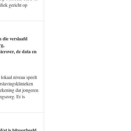
fiek gericht op
 die verslaafd
rg,
ierover, de data en
lokaal niveau speelt
erslavingsklinieken
tekening dat jongeren
ngszorg. Er is
Wat is bijvoorbeeld