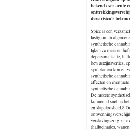
bekend over acute en
onttrekkingsverschi
deze risico’s betro
Spice is een verzame
lastig om in algemene
synthetische cannabin
lijken ze meer en hef
depersonalisatie, hall
bewustzijnsverlies, e
symptomen komen voor
synthetische cannabi
effecten en eventuel
synthetische cannabin
De meeste synthetisc
kunnen al snel na het
en slapeloosheid.8 Oo
ontwenningsverschijn
verslavingszorg zijn:
(hallucinaties, wanen