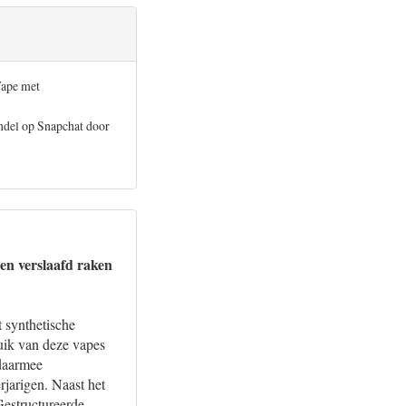
Vape met
ndel op Snapchat door
en verslaafd raken
 synthetische
uik van deze vapes
 daarmee
jarigen. Naast het
Gestructureerde