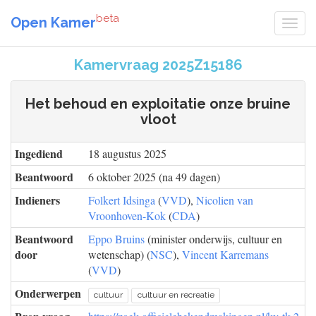
beta
Open Kamer
Kamervraag 2025Z15186
Het behoud en exploitatie onze bruine
vloot
Ingediend
18 augustus 2025
Beantwoord
6 oktober 2025 (na 49 dagen)
Indieners
Folkert Idsinga
(
VVD
),
Nicolien van
Vroonhoven-Kok
(
CDA
)
Beantwoord
Eppo Bruins
(minister onderwijs, cultuur en
door
wetenschap) (
NSC
),
Vincent Karremans
(
VVD
)
Onderwerpen
cultuur
cultuur en recreatie