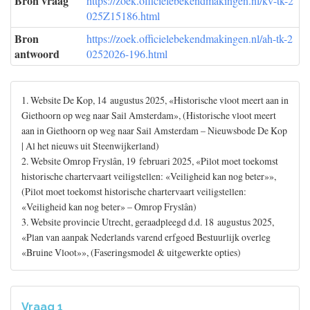
Bron vraag
https://zoek.officielebekendmakingen.nl/kv-tk-2
025Z15186.html
Bron
https://zoek.officielebekendmakingen.nl/ah-tk-2
antwoord
0252026-196.html
1. Website De Kop, 14 augustus 2025, «Historische vloot meert aan in
Giethoorn op weg naar Sail Amsterdam», (Historische vloot meert
aan in Giethoorn op weg naar Sail Amsterdam – Nieuwsbode De Kop
| Al het nieuws uit Steenwijkerland)
2. Website Omrop Fryslân, 19 februari 2025, «Pilot moet toekomst
historische chartervaart veiligstellen: «Veiligheid kan nog beter»»,
(Pilot moet toekomst historische chartervaart veiligstellen:
«Veiligheid kan nog beter» – Omrop Fryslân)
3. Website provincie Utrecht, geraadpleegd d.d. 18 augustus 2025,
«Plan van aanpak Nederlands varend erfgoed Bestuurlijk overleg
«Bruine Vloot»», (Faseringsmodel & uitgewerkte opties)
Vraag 1