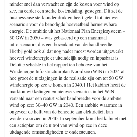
minder snel dan verwacht en zijn de kosten voor wind op
zee, na eerder een sterke kostendaling, gestegen. Dit zet de
businesscase sterk onder druk en heeft geleid tot nieuwe
scenario's voor de benodigde hoeveelheid hernieuwbare
energie. De ambitie uit het Nationaal Plan Energiesysteem –
50 GW in 2050 – was gebaseerd op een maximaal
uitrolscenario, dus een bovenkant van de bandbreedte.
Hierbij gold ook al dat nog nader moest worden uitgewerkt
hoeveel windenergie er uiteindelijk nodig en inpasbaar is.
Deloitte schetste in het rapport ten behoeve van het
Windenergie Infrastructuurplan Noordzee (WIN) in 2024 al
hoe groot de uitdagingen in de realisatie zijn om tot 50 GW
windenergie op zee te komen in 2040.1 Het kabinet heeft de
marktontwikkelingen en nieuwe scenario's in het WIN
vertaald naar een realistischer bandbreedte voor de ambitie
wind op zee; 30–40 GW in 2040. Een ambitie waarmee in
ongeveer de helft van de behoefte aan elektriciteit kan
worden voorzien in 2040. In september komt het kabinet met
een actieplan om de uitrol van wind op zee in deze
uitdagende omstandigheden te ondersteunen.