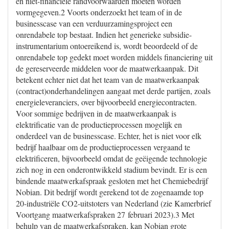
en niet-financiële randvoorwaarden moeten worden
vormgegeven.2 Voorts onderzoekt het team of in de
businesscase van een verduurzamingsproject een
onrendabele top bestaat. Indien het generieke subsidie-
instrumentarium ontoereikend is, wordt beoordeeld of de
onrendabele top gedekt moet worden middels financiering uit
de gereserveerde middelen voor de maatwerkaanpak. Dit
betekent echter niet dat het team van de maatwerkaanpak
(contract)onderhandelingen aangaat met derde partijen, zoals
energieleveranciers, over bijvoorbeeld energiecontracten.
Voor sommige bedrijven in de maatwerkaanpak is
elektrificatie van de productieprocessen mogelijk en
onderdeel van de businesscase. Echter, het is niet voor elk
bedrijf haalbaar om de productieprocessen vergaand te
elektrificeren, bijvoorbeeld omdat de geëigende technologie
zich nog in een onderontwikkeld stadium bevindt. Er is een
bindende maatwerkafspraak gesloten met het Chemiebedrijf
Nobian. Dit bedrijf wordt gerekend tot de zogenaamde top
20-industriële CO2-uitstoters van Nederland (zie Kamerbrief
Voortgang maatwerkafspraken 27 februari 2023).3 Met
behulp van de maatwerkafspraken, kan Nobian grote