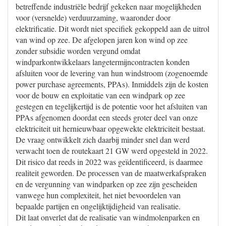
betreffende industriële bedrijf gekeken naar mogelijkheden
voor (versnelde) verduurzaming, waaronder door
elektrificatie. Dit wordt niet specifiek gekoppeld aan de uitrol
van wind op zee. De afgelopen jaren kon wind op zee
zonder subsidie worden vergund omdat
windparkontwikkelaars langetermijncontracten konden
afsluiten voor de levering van hun windstroom (zogenoemde
power purchase agreements, PPAs). Inmiddels zijn de kosten
voor de bouw en exploitatie van een windpark op zee
gestegen en tegelijkertijd is de potentie voor het afsluiten van
PPAs afgenomen doordat een steeds groter deel van onze
elektriciteit uit hernieuwbaar opgewekte elektriciteit bestaat.
De vraag ontwikkelt zich daarbij minder snel dan werd
verwacht toen de routekaart 21 GW werd opgesteld in 2022.
Dit risico dat reeds in 2022 was geïdentificeerd, is daarmee
realiteit geworden. De processen van de maatwerkafspraken
en de vergunning van windparken op zee zijn gescheiden
vanwege hun complexiteit, het niet bevoordelen van
bepaalde partijen en ongelijktijdigheid van realisatie.
Dit laat onverlet dat de realisatie van windmolenparken en