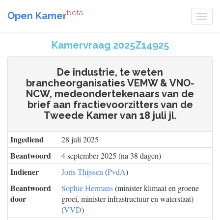
beta
Open Kamer
Kamervraag 2025Z14925
De industrie, te weten
brancheorganisaties VEMW & VNO-
NCW, medeondertekenaars van de
brief aan fractievoorzitters van de
Tweede Kamer van 18 juli jl.
Ingediend
28 juli 2025
Beantwoord
4 september 2025 (na 38 dagen)
Indiener
Joris Thijssen
(
PvdA
)
Beantwoord
Sophie Hermans
(minister klimaat en groene
door
groei, minister infrastructuur en waterstaat)
(
VVD
)