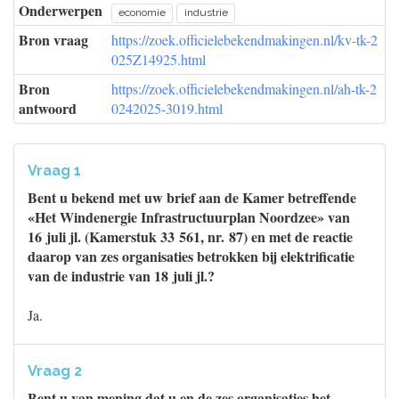
Onderwerpen
economie
industrie
Bron vraag
https://zoek.officielebekendmakingen.nl/kv-tk-2
025Z14925.html
Bron
https://zoek.officielebekendmakingen.nl/ah-tk-2
antwoord
0242025-3019.html
Vraag 1
Bent u bekend met uw brief aan de Kamer betreffende
«Het Windenergie Infrastructuurplan Noordzee» van
16 juli jl. (Kamerstuk 33 561, nr. 87) en met de reactie
daarop van zes organisaties betrokken bij elektrificatie
van de industrie van 18 juli jl.?
Ja.
Vraag 2
Bent u van mening dat u en de zes organisaties het