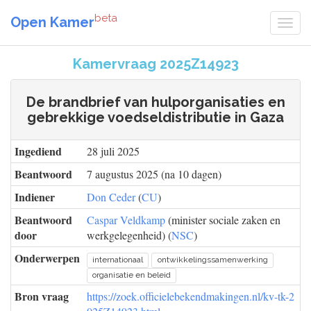
beta
Open Kamer
Kamervraag 2025Z14923
De brandbrief van hulporganisaties en
gebrekkige voedseldistributie in Gaza
Ingediend
28 juli 2025
Beantwoord
7 augustus 2025 (na 10 dagen)
Indiener
Don Ceder
(
CU
)
Beantwoord
Caspar Veldkamp
(minister sociale zaken en
door
werkgelegenheid) (
NSC
)
Onderwerpen
internationaal
ontwikkelingssamenwerking
organisatie en beleid
Bron vraag
https://zoek.officielebekendmakingen.nl/kv-tk-2