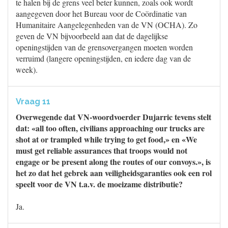
te halen bij de grens veel beter kunnen, zoals ook wordt
aangegeven door het Bureau voor de Coördinatie van
Humanitaire Aangelegenheden van de VN (OCHA). Zo
geven de VN bijvoorbeeld aan dat de dagelijkse
openingstijden van de grensovergangen moeten worden
verruimd (langere openingstijden, en iedere dag van de
week).
Vraag 11
Overwegende dat VN-woordvoerder Dujarric tevens stelt
dat: «all too often, civilians approaching our trucks are
shot at or trampled while trying to get food,» en «We
must get reliable assurances that troops would not
engage or be present along the routes of our convoys.», is
het zo dat het gebrek aan veiligheidsgaranties ook een rol
speelt voor de VN t.a.v. de moeizame distributie?
Ja.