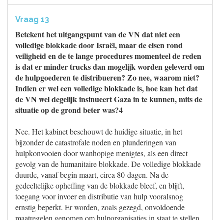
Vraag 13
Betekent het uitgangspunt van de VN dat niet een
volledige blokkade door Israël, maar de eisen rond
veiligheid en de te lange procedures momenteel de reden
is dat er minder trucks dan mogelijk worden geleverd om
de hulpgoederen te distribueren? Zo nee, waarom niet?
Indien er wel een volledige blokkade is, hoe kan het dat
de VN wel degelijk insinueert Gaza in te kunnen, mits de
situatie op de grond beter was?4
Nee. Het kabinet beschouwt de huidige situatie, in het
bijzonder de catastrofale noden en plunderingen van
hulpkonvooien door wanhopige menigtes, als een direct
gevolg van de humanitaire blokkade. De volledige blokkade
duurde, vanaf begin maart, circa 80 dagen. Na de
gedeeltelijke opheffing van de blokkade bleef, en blijft,
toegang voor invoer en distributie van hulp vooralsnog
ernstig beperkt. Er worden, zoals gezegd, onvoldoende
maatregelen genomen om hulporganisaties in staat te stellen