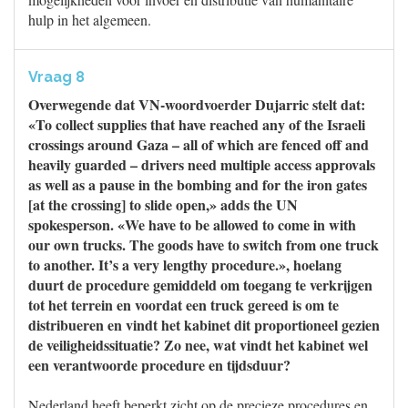
hulp in het algemeen.
Vraag 8
Overwegende dat VN-woordvoerder Dujarric stelt dat:
«To collect supplies that have reached any of the Israeli
crossings around Gaza – all of which are fenced off and
heavily guarded – drivers need multiple access approvals
as well as a pause in the bombing and for the iron gates
[at the crossing] to slide open,» adds the UN
spokesperson. «We have to be allowed to come in with
our own trucks. The goods have to switch from one truck
to another. It’s a very lengthy procedure.», hoelang
duurt de procedure gemiddeld om toegang te verkrijgen
tot het terrein en voordat een truck gereed is om te
distribueren en vindt het kabinet dit proportioneel gezien
de veiligheidssituatie? Zo nee, wat vindt het kabinet wel
een verantwoorde procedure en tijdsduur?
Nederland heeft beperkt zicht op de precieze procedures en